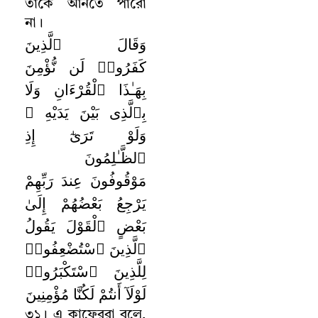
তাকে আনতে পারো
না
।
وَقَالَ ٱلَّذِينَ
كَفَرُوا۟ لَن نُّؤْمِنَ
بِهَـٰذَا ٱلْقُرْءَانِ وَلَا
بِٱلَّذِى بَيْنَ يَدَيْهِ ۗ
وَلَوْ تَرَىٰٓ إِذِ
ٱلظَّـٰلِمُونَ
مَوْقُوفُونَ عِندَ رَبِّهِمْ
يَرْجِعُ بَعْضُهُمْ إِلَىٰ
بَعْضٍ ٱلْقَوْلَ يَقُولُ
ٱلَّذِينَ ٱسْتُضْعِفُوا۟
لِلَّذِينَ ٱسْتَكْبَرُوا۟
لَوْلَآ أَنتُمْ لَكُنَّا مُؤْمِنِينَ
৩১
।
এ কাফেররা বলে
,