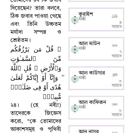
তোমাদের রব কি জবাব
দিয়েছেন
?
তারা বলবে
,
কুরাইশ
ঠিক জবাব পাওয়া গেছে
১
মাক্কী
০
৪
এবং তিনি উচ্চতম
৬
আয়াত
মর্যাদা সম্পন্ন ও
শ্রেষ্ঠতম
।
আল মাউন
১
۞ قُلْ مَن يَرْزُقُكُم
মাক্কী
০
৭
৭
مِّنَ ٱلسَّمَـٰوَٰتِ
আয়াত
وَٱلْأَرْضِ ۖ قُلِ ٱللَّهُ
আল কাউসার
১
ۖ وَإِنَّآ أَوْ إِيَّاكُمْ لَعَلَىٰ
মাক্কী
০
৩
৮
هُدًى أَوْ فِى ضَلَـٰلٍۢ
আয়াত
مُّبِينٍۢ
আল কাফিরূন
১
২৪
।
(হে নবী!)
মাক্কী
০
৬
৯
তাদেরকে জিজ্ঞেস
আয়াত
করো
, “
কে তোমাদের
আকাশসমূহ ও পৃথিবী
আন নাসর