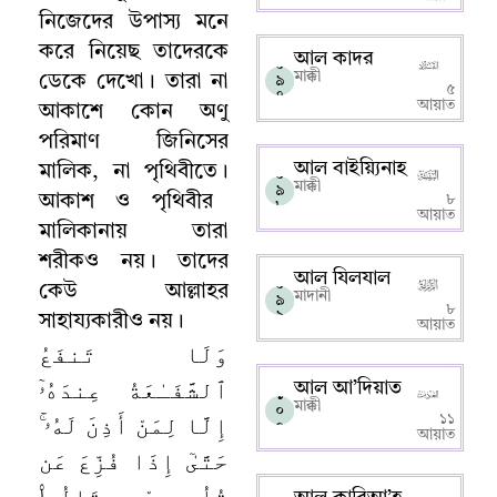
নিজেদের উপাস্য মনে
করে নিয়েছ তাদেরকে
আল কাদর
০
মাক্কী
ডেকে দেখো
।
তারা না
৯
৫
৭
আয়াত
আকাশে কোন অণু
পরিমাণ জিনিসের
আল বাইয়্যিনাহ
মালিক
,
না পৃথিবীতে
।
০
মাক্কী
৯
আকাশ ও পৃথিবীর
৮
৮
আয়াত
মালিকানায় তারা
শরীকও নয়
।
তাদের
আল যিলযাল
০
কেউ আল্লাহর
মাদানী
৯
৮
৯
সাহায্যকারীও নয়
।
আয়াত
وَلَا تَنفَعُ
ٱلشَّفَـٰعَةُ عِندَهُۥٓ
আল আ’দিয়াত
১
মাক্কী
০
إِلَّا لِمَنْ أَذِنَ لَهُۥ ۚ
১১
০
আয়াত
حَتَّىٰٓ إِذَا فُزِّعَ عَن
قُلُوبِهِمْ قَالُوا۟