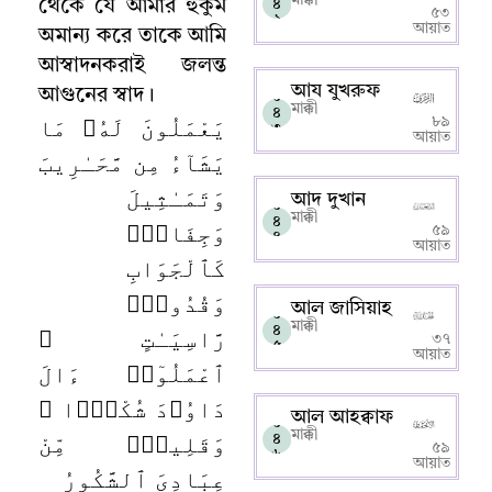
থেকে যে আমার হুকুম
৪
৫৩
২
আয়াত
অমান্য করে তাকে আমি
আস্বাদনকরাই জলন্ত
আয যুখরুফ
আগুনের স্বাদ
।
০
মাক্কী
৪
يَعْمَلُونَ لَهُۥ مَا
৮৯
৩
আয়াত
يَشَآءُ مِن مَّحَـٰرِيبَ
وَتَمَـٰثِيلَ
আদ দুখান
০
মাক্কী
৪
وَجِفَانٍۢ
৫৯
৪
আয়াত
كَٱلْجَوَابِ
وَقُدُورٍۢ
আল জাসিয়াহ
০
মাক্কী
رَّاسِيَـٰتٍ ۚ
৪
৩৭
৫
আয়াত
ٱعْمَلُوٓا۟ ءَالَ
دَاوُۥدَ شُكْرًۭا ۚ
আল আহক্বাফ
০
وَقَلِيلٌۭ مِّنْ
মাক্কী
৪
৫৯
৬
আয়াত
عِبَادِىَ ٱلشَّكُورُ