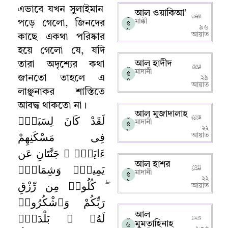
এভাবে যখন সুলাইমান
আল ওয়াকিআ’
০
মাক্কী
পড়ে গেলো
,
জিনদের
৫
৯৬
৬
আয়াত
কাছে একথা পরিষ্কার
হয়ে গেলো
যে
,
যদি
আল হাদীদ
তারা অদৃশ্যের কথা
০
মাদানী
৫
জানতো তাহলে এ
২৯
৭
আয়াত
লাঞ্ছনাকর শাস্তিতে
আবদ্ধ থাকতো না
।
আল মুজাদালাহ
لَقَدْ كَانَ لِسَبَإٍۢ
০
মাদানী
৫
২২
৮
فِى مَسْكَنِهِمْ
আয়াত
ءَايَةٌۭ ۖ جَنَّتَانِ عَن
আল হাশর
يَمِينٍۢ وَشِمَالٍۢ
০
মাদানী
৫
২২
ۖ كُلُوا۟ مِن رِّزْقِ
৯
আয়াত
رَبِّكُمْ وَٱشْكُرُوا۟
আল
لَهُۥ ۚ بَلْدَةٌۭ
০
মুমতাহিনাহ
৬