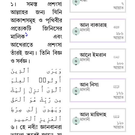
মাক্কী
০
১
।
সমস্ত প্রশংসা
৭
১
আয়াত
আল্লাহর জন্য যিনি
আকাশসমূহ ও পৃথিবীর
আল বাকারাহ
০
প্রত্যেকটি জিনিসের
মাদানী
০
২৮৬
১
২
মালিক
এবং
আয়াত
আখেরাতে প্রশংসা
তাঁরই জন্য
।
তিনি বিজ্ঞ
আলে ইমরান
০
মাদানী
ও সর্বজ্ঞ
।
০
২০০
৩
وَيَرَى ٱلَّذِينَ
আয়াত
أُوتُوا۟ ٱلْعِلْمَ
আন নিসা
০
ٱلَّذِىٓ أُنزِلَ إِلَيْكَ
মাদানী
০
১৭৬
৪
مِن رَّبِّكَ هُوَ ٱلْحَقَّ
আয়াত
وَيَهْدِىٓ إِلَىٰ صِرَٰطِ
আল মায়িদাহ
ٱلْعَزِيزِ ٱلْحَمِيدِ
০
মাদানী
০
১২০
৫
৬
।
হে নবী! জ্ঞানবানরা
আয়াত