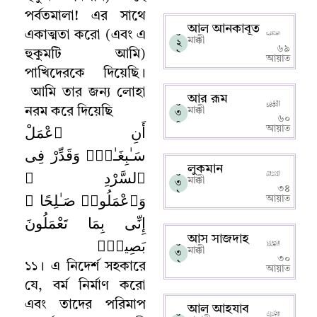
পর্বতমালা! এর সাথে
আল আনকাবূত
০
একাত্মতা করো (এবং এ
মাক্কী
২
৬৯
হুকুমটি আমি)
৯
আয়াত
পাখিদেরকে দিয়েছি
।
আমি তার জন্য লোহা
আর রূম
০
নরম করে দিয়েছি
মাক্কী
৩
৬০
০
أَنِ ٱعْمَلْ
আয়াত
سَـٰبِغَـٰتٍۢ وَقَدِّرْ فِى
লুকমান
ٱلسَّرْدِ ۖ
০
মাক্কী
৩
৩৪
১
وَٱعْمَلُوا۟ صَـٰلِحًا ۖ
আয়াত
إِنِّى بِمَا تَعْمَلُونَ
আস সাজদাহ
بَصِيرٌۭ
০
মাক্কী
৩
৩০
২
১১
।
এ নিদের্শ সহকারে
আয়াত
যে
,
বর্ম নির্মাণ করো
এবং তাদের পরিমাপ
আল আহযাব
০