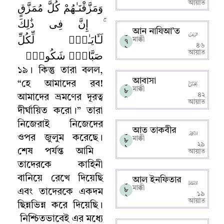
আয়াত
وَمَزَّقْنَـٰهُمْ كُلَّ مُمَزَّقٍ
ۚ إِنَّ فِى ذَٰلِكَ
আন নাযিআ’ত
০
لَـَٔايَـٰتٍۢ لِّكُلِّ
মাক্কী
৭
৪৬
৯
صَبَّارٍۢ شَكُورٍۢ
আয়াত
১৯
।
কিন্তু তারা বলল
,
আবাসা
“
হে আমাদের রব!
০
মাক্কী
৮
৪২
আমাদের ভ্রমণের দূরত্ব
০
আয়াত
দীর্ঘায়িত করো
।
”
তারা
নিজেরাই নিজেদের
আত তাকবীর
০
ওপর জুলুম করেছে
।
মাক্কী
৮
২৯
১
শেষ পর্যন্ত আমি
আয়াত
তাদেরকে কাহিনী
বানিয়ে রেখে দিয়েছি
আল ইনফিতার
০
মাক্কী
৮
এবং তাদেরকে একদম
১৯
২
আয়াত
ছিন্নভিন্ন করে দিয়েছি
।
নিশ্চিতভাবেই এর মধ্যে