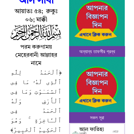
আস সাবা
আয়াতঃ ৫৪
;
রুকুঃ
০৬
;
মাক্কী
পরম
করুণাময়
অন্যান্য তাফসীর গ্রন্থ
মেহেরবানী আল্লাহর
নামে
﴿ٱلْحَمْدُ لِلَّهِ
ٱلَّذِى لَهُۥ مَا فِى
ٱلسَّمَـٰوَٰتِ وَمَا فِى
ٱلْأَرْضِ وَلَهُ
ٱلْحَمْدُ فِى
সকল সূরা
ٱلْـَٔاخِرَةِ ۚ وَهُوَ
ٱلْحَكِيمُ ٱلْخَبِيرُ﴾
আল ফাতিহা
০