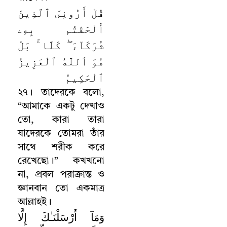
قُلْ أَرُونِىَ ٱلَّذِينَ
أَلْحَقْتُم بِهِۦ
شُرَكَآءَ ۖ كَلَّا ۚ بَلْ
هُوَ ٱللَّهُ ٱلْعَزِيزُ
ٱلْحَكِيمُ
২৭
।
তাদেরকে বলো
,
“
আমাকে একটু দেখাও
তো
,
কারা তারা
যাদেরকে তোমরা তাঁর
সাথে শরীক করে
রেখেছো
।
”
কখখনো
না
,
প্রবল পরাক্রান্ত ও
জ্ঞানবান তো একমাত্র
আল্লাহই
।
وَمَآ أَرْسَلْنَـٰكَ إِلَّا