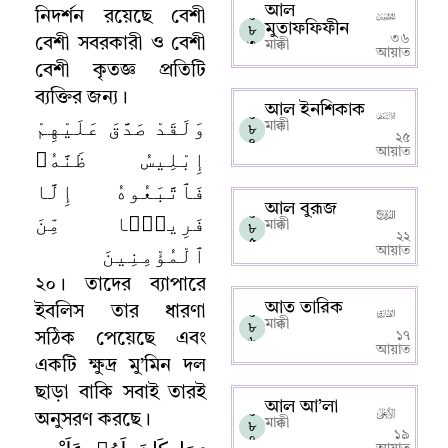
আল
নিদর্শন রয়েছে বেশী
০
মুতাফফিফীন
৮
৩৬
বেশী সবরকারী ও বেশী
৩
মাক্কী
আয়াত
বেশী কৃতজ্ঞ প্রতিটি
ব্যক্তির জন্য
।
আল ইনশিকাক
০
وَلَقَدْ صَدَّقَ عَلَيْهِمْ
মাক্কী
৮
২৫
৪
إِبْلِيسُ ظَنَّهُۥ
আয়াত
فَٱتَّبَعُوهُ إِلَّا
আল বুরূজ
فَرِيقًۭا مِّنَ
০
মাক্কী
৮
২২
৫
ٱلْمُؤْمِنِينَ
আয়াত
২০
।
তাদের ব্যাপারে
আত তারিক
ইবলিস তার ধারণা
০
মাক্কী
৮
১৭
সঠিক পেয়েছে এবং
৬
আয়াত
একটি ক্ষুদ্র মু’মিন দল
ছাড়া বাকি সবাই তারই
আল আ’লা
০
অনুসরণ করছে
।
মাক্কী
৮
১৯
৭