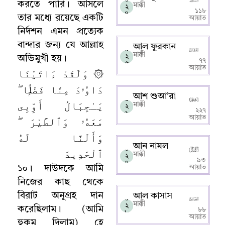
করতে পারি
।
আসলে
মাক্কী
২
১১৮
৪
তার মধ্যে রয়েছে একটি
আয়াত
নির্দশন এমন প্রত্যেক
বান্দার জন্য যে আল্লাহ‌
আল ফুরকান
০
মাক্কী
২
অভিমুখী হয়
।
৭৭
৫
আয়াত
۞ وَلَقَدْ ءَاتَيْنَا
دَاوُۥدَ مِنَّا فَضْلًۭا ۖ
আশ শুআ’রা
০
يَـٰجِبَالُ أَوِّبِى
মাক্কী
২
২২৭
৬
مَعَهُۥ وَٱلطَّيْرَ ۖ
আয়াত
وَأَلَنَّا لَهُ
আন নামল
০
ٱلْحَدِيدَ
মাক্কী
২
৯৩
৭
আয়াত
১০
।
দাউদকে আমি
নিজের কাছ থেকে
বিরাট অনুগ্রহ দান
আল কাসাস
০
মাক্কী
২
করেছিলাম
।
(
আমি
৮৮
৮
আয়াত
হুকুম দিলাম) হে