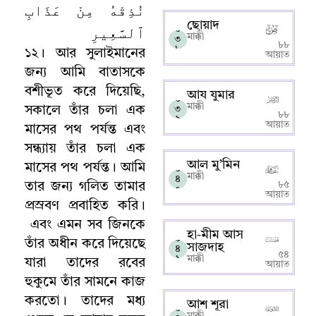
نُذِقْهُ مِنْ عَذَابِ
ছোয়াদ
ٱلسَّعِيرِ
০
মাক্কী
৩
৮৮
৮
১২
।
আর সুলাইমানের
আয়াত
জন্য আমি বাতাসকে
বশীভূত করে দিয়েছি
,
আয যুমার
০
মাক্কী
সকালে তাঁর চলা এক
৩
৮৮
৯
আয়াত
মাসের পথ পর্যন্ত এবং
সন্ধ্যায় তাঁর চলা এক
আল মু’মিন
মাসের পথ পর্যন্ত
।
আমি
০
মাক্কী
৪
৮৫
তার জন্য গলিত তামার
০
আয়াত
প্রস্রবণ প্রবাহিত করি
।
এবং এমন সব জিনকে
হা-মীম আস
০
তাঁর অধীন করে দিয়েছে
সাজদাহ
৪
৫৪
১
মাক্কী
যারা তাদের রবের
আয়াত
হুকুমে তাঁর সামনে কাজ
করতো
।
তাদের মধ্য
আশ শূরা
০
মাক্কী