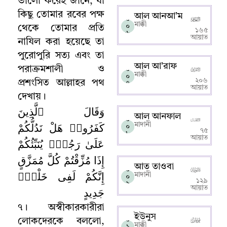
ভালো করেই জানে
,
যা
কিছু তোমার রবের পক্ষ
আল আনআ’ম
০
মাক্কী
০
থেকে তোমার প্রতি
১৬৫
৬
আয়াত
নাযিল করা হয়েছে তা
পুরোপুরি সত্য এবং তা
আল আ’রাফ
পরাক্রমশালী ও
০
মাক্কী
০
২০৬
প্রশংসিত আল্লাহর পথ
৭
আয়াত
দেখায়
।
وَقَالَ ٱلَّذِينَ
আল আনফাল
০
كَفَرُوا۟ هَلْ نَدُلُّكُمْ
মাদানী
০
৭৫
৮
আয়াত
عَلَىٰ رَجُلٍۢ يُنَبِّئُكُمْ
إِذَا مُزِّقْتُمْ كُلَّ مُمَزَّقٍ
আত তাওবা
০
إِنَّكُمْ لَفِى خَلْقٍۢ
মাদানী
০
১২৯
৯
আয়াত
جَدِيدٍ
৭
।
অস্বীকারকারীরা
ইউনুস
০
লোকদেরকে বললো
,
মাক্কী
১