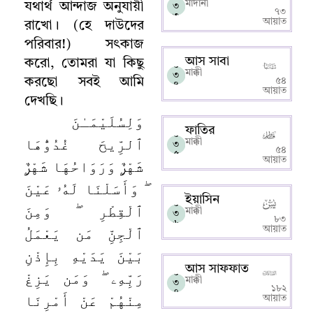
মাদানী
যথার্থ আন্দাজ অনুযায়ী
৩
৭৩
৩
আয়াত
রাখো
।
(
হে দাউদের
পরিবার!) সৎকাজ
আস সাবা
করো
,
তোমরা যা কিছু
০
মাক্কী
৩
করছো সবই আমি
৫৪
৪
আয়াত
দেখছি
।
وَلِسُلَيْمَـٰنَ
ফাতির
০
ٱلرِّيحَ غُدُوُّهَا
মাক্কী
৩
৫৪
৫
আয়াত
شَهْرٌۭ وَرَوَاحُهَا شَهْرٌۭ
ۖ وَأَسَلْنَا لَهُۥ عَيْنَ
ইয়াসিন
০
ٱلْقِطْرِ ۖ وَمِنَ
মাক্কী
৩
৮৩
৬
ٱلْجِنِّ مَن يَعْمَلُ
আয়াত
بَيْنَ يَدَيْهِ بِإِذْنِ
আস সাফফাত
رَبِّهِۦ ۖ وَمَن يَزِغْ
০
মাক্কী
৩
১৮২
৭
مِنْهُمْ عَنْ أَمْرِنَا
আয়াত