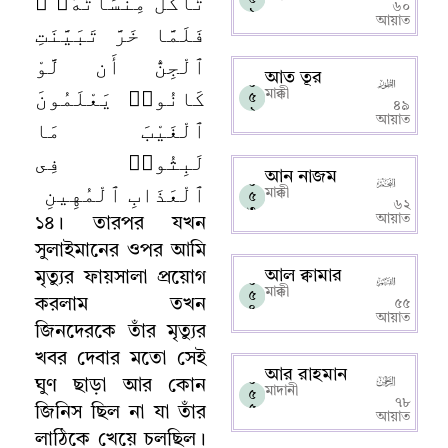
تَأْكُلُ مِنسَأَتَهُۥ ۖ
৬০
১
আয়াত
فَلَمَّا خَرَّ تَبَيَّنَتِ
ٱلْجِنُّ أَن لَّوْ
আত তূর
০
كَانُوا۟ يَعْلَمُونَ
মাক্কী
৫
৪৯
২
আয়াত
ٱلْغَيْبَ مَا
لَبِثُوا۟ فِى
আন নাজম
০
ٱلْعَذَابِ ٱلْمُهِينِ
মাক্কী
৫
৬২
৩
আয়াত
১৪
।
তারপর যখন
সুলাইমানের ওপর আমি
আল ক্বামার
মৃত্যুর ফায়সালা প্রয়োগ
০
মাক্কী
৫
করলাম তখন
৫৫
৪
আয়াত
জিনদেরকে তাঁর মৃত্যুর
খবর দেবার মতো সেই
আর রাহমান
০
ঘুণ ছাড়া আর কোন
মাদানী
৫
৭৮
৫
জিনিস ছিল না যা তাঁর
আয়াত
লাঠিকে খেয়ে চলছিল
।