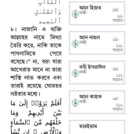
ٱلْعَذَابِ
আল হিজর
وَٱلضَّلَـٰلِ
০
মাক্কী
১
৯৯
ٱلْبَعِيدِ
৫
আয়াত
৮
।
নাজানি এ ব্যক্তি
আল্লাহর নামে মিথ্যা
আন নাহল
০
মাক্কী
১
তৈরি করে
,
নাকি তাকে
১২৮
৬
আয়াত
পাগলামিতে পেয়ে
বসেছে
।
”
না
,
বরং যারা
বনী ইসরাঈল
০
আখেরাত মানে না তারা
মাক্কী
১
১১১
শাস্তি লাভ করবে এবং
৭
আয়াত
তারাই রয়েছে ঘোরতর
ভ্রষ্টতার মধ্যে
।
আল কাহফ
০
أَفَلَمْ يَرَوْا۟ إِلَىٰ مَا
মাক্কী
১
১১০
৮
আয়াত
بَيْنَ أَيْدِيهِمْ وَمَا
خَلْفَهُم مِّنَ ٱلسَّمَآءِ
মারইয়াম
وَٱلْأَرْضِ ۚ إِن نَّشَأْ