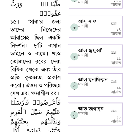
১৩৫
طَيِّبَةٌۭ وَرَبٌّ
০
মাদানী
আয়াত
غَفُورٌۭ
আস সাফ
১৫
।
‘সাবা’র
জন্য
০
মাদানী
৬
তাদের নিজেদের
১৪
১
আয়াত
আবাসেই ছিল একটি
নিদর্শন
।
দু’টি বাগান
আল জুমুআ’
০
ডাইনে ও বামে
।
খাও
মাদানী
৬
১১
২
তোমাদের রবের দেয়া
আয়াত
রিযিক থেকে এবং তাঁর
প্রতি কৃতজ্ঞতা প্রকাশ
আল মুনাফিকুন
০
মাদানী
করো
।
উত্তম ও পরিচ্ছন্ন
৬
১১
৩
আয়াত
দেশ এবং ক্ষমাশীল রব
।
فَأَعْرَضُوا۟ فَأَرْسَلْنَا
আত তাগাবুন
عَلَيْهِمْ سَيْلَ ٱلْعَرِمِ
০
মাদানী
৬
১৮
وَبَدَّلْنَـٰهُم بِجَنَّتَيْهِمْ
৪
আয়াত
جَنَّتَيْنِ ذَوَاتَىْ أُكُلٍ