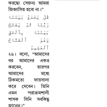
করছো সেজন্য আমরা
জিজ্ঞাসিত হবো না
।
”
قُلْ يَجْمَعُ بَيْنَنَا
رَبُّنَا ثُمَّ يَفْتَحُ
بَيْنَنَا بِٱلْحَقِّ
وَهُوَ ٱلْفَتَّاحُ
ٱلْعَلِيمُ
২৬
।
বলো
, “
আমাদের
বর আমাদের একত্র
করবেন
,
তারপর
আমাদের মধ্যে
ঠিকমতো ফায়সালা
করে দেবেন
।
তিনি
এমন পরাক্রমশালী
শাসক যিনি সবকিছু
জানেন
।
”