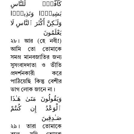
كَآفَّةًۭ لِّلنَّاسِ
بَشِيرًۭا وَنَذِيرًۭا
وَلَـٰكِنَّ أَكْثَرَ ٱلنَّاسِ لَا
يَعْلَمُونَ
২৮
।
আর (হে নবী!)
আমি তো তোমাকে
সমগ্র মানবজাতির জন্য
সুসংবাদদাতা ও ভীতি
প্রদর্শনকারী করে
পাঠিয়েছি কিন্তু বেশীর
ভাগ লোক জানে না
।
وَيَقُولُونَ مَتَىٰ هَـٰذَا
ٱلْوَعْدُ إِن كُنتُمْ
صَـٰدِقِينَ
২৯
।
তারা তোমাকে