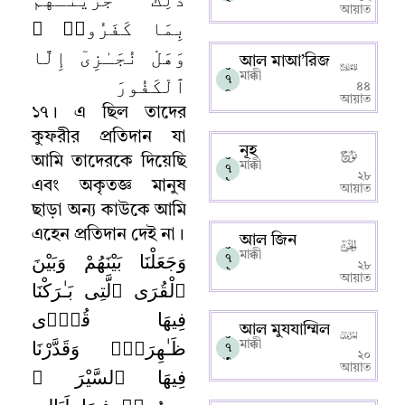
৯
আয়াত
بِمَا كَفَرُوا۟ ۖ
وَهَلْ نُجَـٰزِىٓ إِلَّا
আল মাআ’রিজ
০
মাক্কী
ٱلْكَفُورَ
৭
৪৪
০
আয়াত
১৭
।
এ ছিল তাদের
কুফরীর প্রতিদান যা
নূহ
০
আমি তাদেরকে দিয়েছি
মাক্কী
৭
২৮
১
এবং অকৃতজ্ঞ মানুষ
আয়াত
ছাড়া অন্য কাউকে আমি
এহেন প্রতিদান দেই না
।
আল জিন
০
وَجَعَلْنَا بَيْنَهُمْ وَبَيْنَ
মাক্কী
৭
২৮
২
আয়াত
ٱلْقُرَى ٱلَّتِى بَـٰرَكْنَا
فِيهَا قُرًۭى
আল মুযযাম্মিল
০
ظَـٰهِرَةًۭ وَقَدَّرْنَا
মাক্কী
৭
২০
৩
আয়াত
فِيهَا ٱلسَّيْرَ ۖ