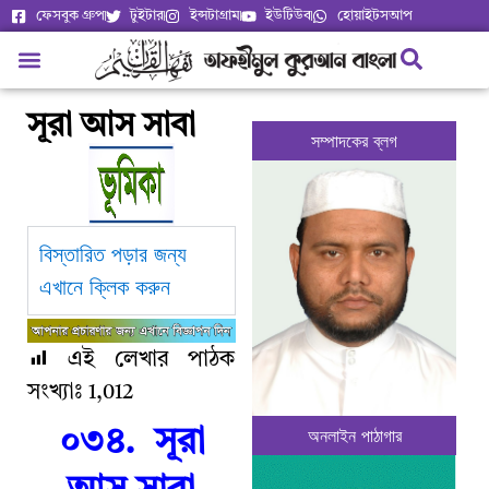
ফেসবুক গ্রুপ
টুইটার
ইন্সটাগ্রাম
ইউটিউব
হোয়াইটসআপ
সূরা আস সাবা
সম্পাদকের ব্লগ
বিস্তারিত পড়ার জন্য
এখানে ক্লিক করুন
এই লেখার পাঠক
সংখ্যাঃ
1,012
অনলাইন পাঠাগার
০৩৪. সূরা