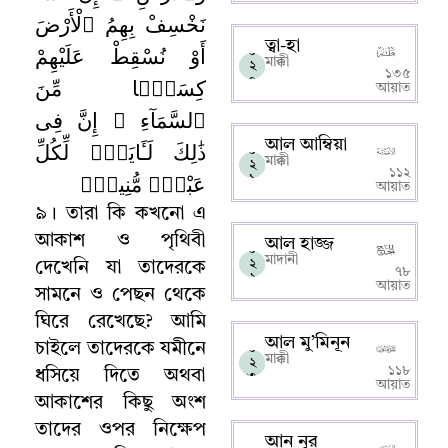
نَخْسِفْ بِهِمُ ٱلْأَرْضَ
ত্বা-হা
أَوْ نُسْقِطْ عَلَيْهِمْ
০
মাক্কী
২
১৩৫
كِسَفًۭا مِّنَ
০
আয়াত
ٱلسَّمَآءِ ۚ إِنَّ فِى
আল আম্বিয়া
ذَٰلِكَ لَـَٔايَةًۭ لِّكُلِّ
০
মাক্কী
২
১১২
عَبْدٍۢ مُّنِيبٍۢ
১
আয়াত
৯
।
তারা কি কখনো এ
আকাশ ও পৃথিবী
আল হাজ্জ
০
মাদানী
২
দেখেনি যা তাদেরকে
৭৮
২
আয়াত
সামনে ও পেছন থেকে
ঘিরে রেখেছে
?
আমি
আল মু’মিনূন
চাইলে তাদেরকে যমীনে
০
মাক্কী
২
১১৮
ধসিয়ে দিতে অথবা
৩
আয়াত
আকাশের কিছু অংশ
তাদের ওপর নিক্ষেপ
আন নূর
০