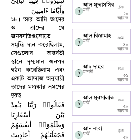
سِيرُوا۟ فِيهَا لَيَالِىَ
আল মুদ্দাসসির
০
وَأَيَّامًا ءَامِنِينَ
মাক্কী
৭
২০
৪
আয়াত
১৮
।
আর আমি তাদের
ও তাদের যে
আল কিয়ামাহ
জনবসতিগুলোতে
০
মাক্কী
৭
সমৃদ্ধি দান করেছিলাম
,
৪০
৫
আয়াত
সেগুলোর অন্তর্বর্তী
স্থানে দৃশ্যমান জনপদ
আদ দাহর
০
গঠন করেছিলাম এবং
মাদানী
৭
৩১
৬
একটি আন্দাজ অনুযায়ী
আয়াত
তাদের মধ্যকার ভ্রমণের
দূরত্ব
আল মুরসালাত
০
فَقَالُوا۟ رَبَّنَا بَـٰعِدْ
মাক্কী
৭
৫০
৭
আয়াত
بَيْنَ أَسْفَارِنَا
وَظَلَمُوٓا۟ أَنفُسَهُمْ
আন নাবা
০
فَجَعَلْنَـٰهُمْ أَحَادِيثَ
মাক্কী
৭
৫০
৮