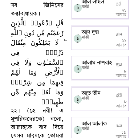
আল লাইল
০
সব জিনিসের
মাক্কী
৯
২১
২
তত্ত্বাবাধায়ক
।
আয়াত
قُلِ ٱدْعُوا۟ ٱلَّذِينَ
زَعَمْتُم مِّن دُونِ ٱللَّهِ
আদ দুহা
০
মাক্কী
৯
ۖ لَا يَمْلِكُونَ مِثْقَالَ
১১
৩
আয়াত
ذَرَّةٍۢ فِى
ٱلسَّمَـٰوَٰتِ وَلَا فِى
আলাম নাশরাহ
০
মাক্কী
৯
ٱلْأَرْضِ وَمَا لَهُمْ
৮
৪
আয়াত
فِيهِمَا مِن شِرْكٍۢ
وَمَا لَهُۥ مِنْهُم مِّن
আত তীন
০
মাক্কী
ظَهِيرٍۢ
৯
৮
৫
আয়াত
২২
।
(হে নবী!
এ
মুশরিকদেরকে) বলো
,
আল আলাক
০
আল্লাহকে বাদ দিয়ে
মাক্কী
৯
১৯
৬
যেসব মাবুদকে তোমরা
আয়াত