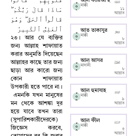
আল কারিআ’হ
১
মাক্কী
০
مَاذَا قَالَ رَبُّكُمْ ۖ
১১
১
আয়াত
قَالُوا۟ ٱلْحَقَّ ۖ وَهُوَ
ٱلْعَلِىُّ ٱلْكَبِيرُ
আত তাকাসুর
১
মাক্কী
০
২৩
।
আর যে ব্যক্তির
৮
২
আয়াত
জন্য আল্লাহ‌ শাফায়াত
করার অনুমতি দিয়েছেন
আল আসর
আল্লাহর কাছে তার জন্য
১
মাদানী
০
৮
ছাড়া আর কারো জন্য
৩
আয়াত
কোন শাফায়াত
উপকারী হতে পারে না
।
আল হুমাযাহ
১
এমনকি যখন মানুষের
মাক্কী
০
৯
৪
মন থেকে আশঙ্কা দূর
আয়াত
হয়ে যাবে তখন তারা
(সুপারিশকারীদেরকে)
আল ফীল
১
মাক্কী
০
জিজ্ঞেস করবে
,
৫
৫
আয়াত