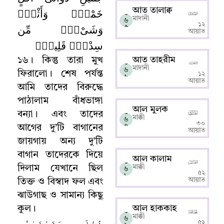
خَمْطٍۢ وَأَثْلٍۢ
আত তালাক্ব
০
মাদানী
৬
১২
وَشَىْءٍۢ مِّن
৫
আয়াত
سِدْرٍۢ قَلِيلٍۢ
আত তাহরীম
১৬
।
কিন্তু তারা মুখ
০
মাদানী
৬
ফিরালো
।
শেষ পর্যন্ত
১২
৬
আয়াত
আমি তাদের বিরুদ্ধে
পাঠালাম বাঁধভাঙ্গা
আল মুলক
০
বন্যা
।
এবং তাদের
মাক্কী
৬
৩০
৭
আগের দু’টি বাগানের
আয়াত
জায়গায় অন্য দু’টি
বাগান তাদেরকে দিয়ে
আল কালাম
০
মাক্কী
দিলাম যেখানে ছিল
৬
৫২
৮
আয়াত
তিক্ত ও বিস্বাদ ফল এবং
ঝাউগাছ ও সামান্য কিছু
আল হাককাহ
কুল
।
০
মাক্কী
৬
ذَٰلِكَ جَزَيْنَـٰهُم
৫২