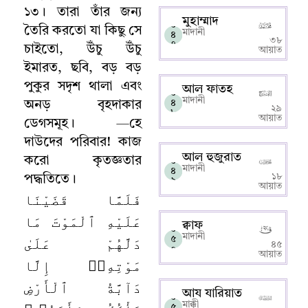
১৩
।
তারা তাঁর জন্য
মুহাম্মাদ
০
তৈরি করতো যা কিছু সে
মাদানী
৪
৩৮
৭
চাইতো
,
উঁচু উঁচু
আয়াত
ইমারত
,
ছবি
,
বড় বড়
পুকুর সদৃশ থালা এবং
আল ফাতহ
০
মাদানী
৪
অনড় বৃহদাকার
২৯
৮
আয়াত
ডেগসমূহ
।
—
হে
দাউদের পরিবার! কাজ
আল হুজুরাত
করো কৃতজ্ঞতার
০
মাদানী
৪
১৮
পদ্ধতিতে
।
৯
আয়াত
فَلَمَّا قَضَيْنَا
عَلَيْهِ ٱلْمَوْتَ مَا
ক্বাফ
০
মাদানী
دَلَّهُمْ عَلَىٰ
৫
৪৫
০
আয়াত
مَوْتِهِۦٓ إِلَّا
دَآبَّةُ ٱلْأَرْضِ
আয যারিয়াত
০
মাক্কী
৫