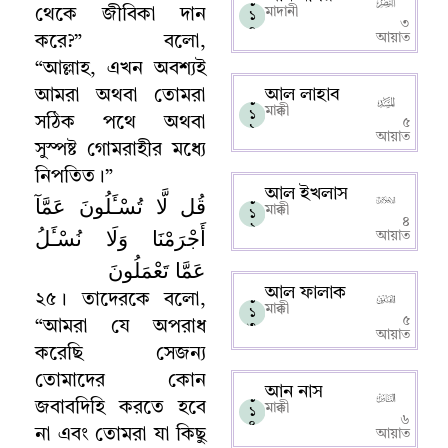
১
মাদানী
থেকে জীবিকা দান
১
৩
০
আয়াত
করে
?”
বলো
,
“
আল্লাহ
,
এখন অবশ্যই
আল লাহাব
আমরা অথবা তোমরা
১
মাক্কী
১
সঠিক পথে অথবা
৫
১
আয়াত
সুস্পষ্ট গোমরাহীর মধ্যে
নিপতিত
।
”
আল ইখলাস
قُل لَّا تُسْـَٔلُونَ عَمَّآ
১
মাক্কী
১
৪
২
أَجْرَمْنَا وَلَا نُسْـَٔلُ
আয়াত
عَمَّا تَعْمَلُونَ
আল ফালাক
২৫
।
তাদেরকে বলো
,
১
মাক্কী
১
৫
“
আমরা যে অপরাধ
৩
আয়াত
করেছি সেজন্য
তোমাদের কোন
আন নাস
১
জবাবদিহি করতে হবে
মাক্কী
১
৬
৪
না এবং তোমরা যা কিছু
আয়াত