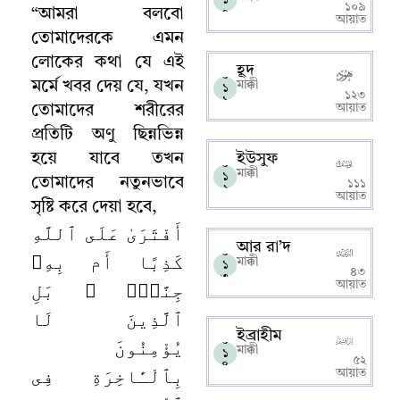
১০৯
“
আমরা বলবো
০
আয়াত
তোমাদেরকে এমন
লোকের কথা যে এই
হূদ
০
মর্মে খবর দেয় যে
,
যখন
মাক্কী
১
১২৩
১
আয়াত
তোমাদের শরীরের
প্রতিটি অণু ছিন্নভিন্ন
হয়ে যাবে তখন
ইউসুফ
০
মাক্কী
১
তোমাদের নতুনভাবে
১১১
২
আয়াত
সৃষ্টি করে দেয়া হবে
,
أَفْتَرَىٰ عَلَى ٱللَّهِ
আর রা’দ
০
كَذِبًا أَم بِهِۦ
মাক্কী
১
৪৩
৩
جِنَّةٌۢ ۗ بَلِ
আয়াত
ٱلَّذِينَ لَا
ইব্রাহীম
يُؤْمِنُونَ
০
মাক্কী
১
৫২
৪
بِٱلْـَٔاخِرَةِ فِى
আয়াত