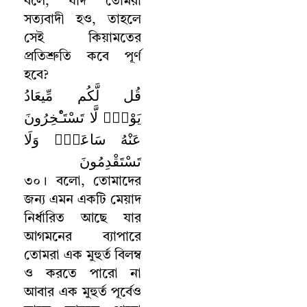
বলে
,
যদি তোমরা
সত্যবাদী হও
,
তাহলে
সেই কিয়ামতের
প্রতিশ্রুতি কবে পূর্ণ
হবে
?
قُل لَّكُم مِّيعَادُ
يَوْمٍۢ لَّا تَسْتَـْٔخِرُونَ
عَنْهُ سَاعَةًۭ وَلَا
تَسْتَقْدِمُونَ
৩০
।
বলো
,
তোমাদের
জন্য এমন একটি মেয়াদ
নির্ধারিত আছে যার
আগমনের ব্যাপারে
তোমরা এক মুহুর্ত বিলম্ব
ও করতে পারো না
আবার এক মুহুর্ত পূর্বেও