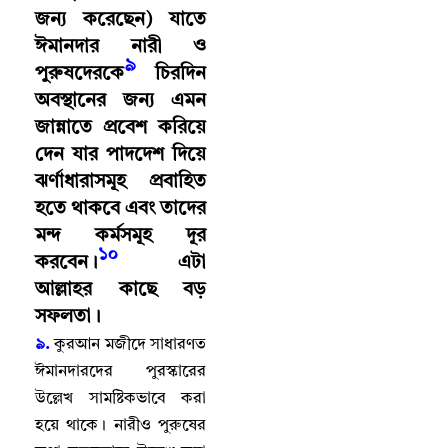
জন্য করেছেন) যাতে
ঈমানদার নারী ও
৯
পুরুষদেরকে
চিরদিন
অবস্থানের জন্য এমন
জান্নাতে প্রবেশ করিয়ে
দেন যার পাদদেশ দিয়ে
ঝর্ণাধারাসমূহ প্রবাহিত
হতে থাকবে এবং তাদের
মন্দ কর্মসমূহ দূর
১০
করবেন
।
এটা
আল্লাহর কাছে বড়
সফলতা
।
৯.
কুরআন মজীদে সাধারণত
ঈমানদারদের পুরস্কারের
উল্লেখ সামষ্টিকভাবে করা
হয়ে থাকে
।
নারীও পুরুষের