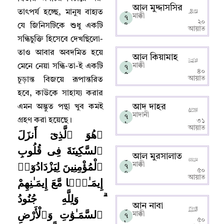
আল মুদ্দাসসির
০
তাৎপর্য হচ্ছে
,
মানুষ বাহ্যত
মাক্কী
৭
২০
৪
যে জিনিসটিকে শুধু একটি
আয়াত
সন্ধিচুক্তি হিসেবে দেখছিলো-
তাও আবার অবদমিত হয়ে
আল কিয়ামাহ
০
মাক্কী
মেনে নেয়া সন্ধি-তা-ই একটি
৭
৪০
৫
আয়াত
চূড়ান্ত বিজয়ে রূপান্তরিত
হবে
,
কাউকে সাহায্য করার
আদ দাহর
এমন অদ্ভুত পন্থা খুব কমই
০
মাদানী
৭
গ্রহণ করা হয়েছে
।
৩১
৬
আয়াত
﴿هُوَ ٱلَّذِىٓ أَنزَلَ
ٱلسَّكِينَةَ فِى قُلُوبِ
আল মুরসালাত
০
ٱلْمُؤْمِنِينَ لِيَزْدَادُوٓا۟
মাক্কী
৭
৫০
৭
আয়াত
إِيمَـٰنًۭا مَّعَ إِيمَـٰنِهِمْ
ۗ وَلِلَّهِ جُنُودُ
আন নাবা
০
ٱلسَّمَـٰوَٰتِ وَٱلْأَرْضِ
মাক্কী
৭
৫০
৮