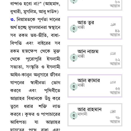
৬০
বান্দাও হবো না
?” (
আহমাদ
,
১
আয়াত
বুখারী
,
মুসলিম
,
আবু দাউদ)
৩.
নিয়ামতকে পূর্ণতা দানের
আত তূর
০
অর্থ হচ্ছে মুসলমানরা স্বস্থানে
মাক্কী
৫
৪৯
২
আয়াত
সব রকম ভয়-ভীতি
,
বাধা-
বিপত্তি এবং বাইরের সব
রকম হস্তক্ষেপ থেকে মুক্ত
আন নাজম
০
মাক্কী
৫
থেকে পুরোপুরি ইসলামী
৬২
৩
আয়াত
সভ্যতা
,
সংস্কৃতি ও ইসলামী
আইন-কানুন অনুসারে জীবন
আল ক্বামার
০
যাপনের স্বাধীনতা ভোগ
মাক্কী
৫
৫৫
করবে এবং পৃথিবীতে
৪
আয়াত
আল্লাহর বিধানকে উঁচু করে
তুলে ধরার শক্তি লাভ
আর রাহমান
০
করবে
।
কূফর ও পাপাচারের
মাদানী
৫
৭৮
৫
আয়াত
আধিপত্য যা আল্লাহর
দাসত্বের পথে বাধা এবং