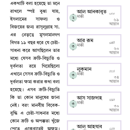
একথাটি বলা হয়েছে তা মনে
রাখলে স্পষ্ট বুঝা যায়
,
আল আনকাবূত
০
মাক্কী
২
ইসলামের সাফল্য ও
৬৯
৯
আয়াত
বিজয়ের জন্য রাসূলুল্লাহ সা.
এর নেতৃত্বে মুসলমানগণ
আর রূম
০
বিগত ১৯ বছর ধরে যে চেষ্টা-
মাক্কী
৩
৬০
সাধনা করে আসছিলেন তার
০
আয়াত
মধ্যে যেসব ত্রুটি-বিচ্যুতি ও
দুর্বলতা রয়ে গিয়েছিলো
লুকমান
০
এখানে সেসব ত্রুটি-বিচ্যুতি ও
মাক্কী
৩
৩৪
১
আয়াত
দুর্বলতা ক্ষমা করার কথা বলা
হয়েছে
।
এসব ত্রুটি-বিচ্যুতি
কি তা কোন মানুষের জানা
আস সাজদাহ
০
মাক্কী
৩
নেই
।
বরং মানবীয় বিবেক-
৩০
২
আয়াত
বুদ্ধি এ চেষ্টা-সাধনার মধ্যে
কোন ত্রুটি ও অপক্কতা খুঁজে
আল আহযাব
০
পেতে একেবারেই অক্ষম
।