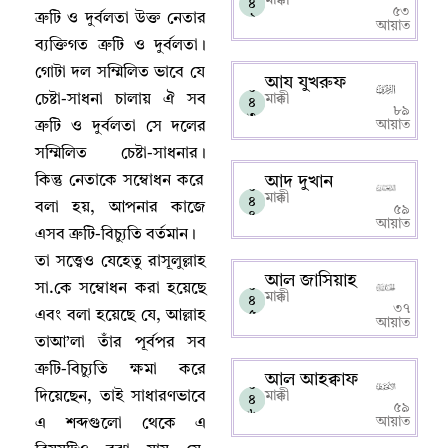
৪
৫৩
ত্রুটি ও দুর্বলতা উক্ত নেতার
২
আয়াত
ব্যক্তিগত ত্রুটি ও দুর্বলতা
।
গোটা দল সম্মিলিত ভাবে যে
আয যুখরুফ
০
চেষ্টা-সাধনা চালায় ঐ সব
মাক্কী
৪
৮৯
৩
আয়াত
ত্রুটি ও দুর্বলতা সে দলের
সম্মিলিত চেষ্টা-সাধনার
।
কিন্তু নেতাকে সম্বোধন করে
আদ দুখান
০
মাক্কী
৪
বলা হয়
,
আপনার কাজে
৫৯
৪
আয়াত
এসব ত্রুটি-বিচ্যুতি বর্তমান
।
তা সত্ত্বেও যেহেতু রাসূলুল্লাহ
আল জাসিয়াহ
০
সা.কে সম্বোধন করা হয়েছে
মাক্কী
৪
৩৭
এবং বলা হয়েছে যে
,
আল্লাহ‌
৫
আয়াত
তাআ’লা তাঁর পূর্বপর সব
ত্রুটি-বিচ্যুতি ক্ষমা করে
আল আহক্বাফ
০
দিয়েছেন
,
তাই সাধারণভাবে
মাক্কী
৪
৫৯
৬
আয়াত
এ শব্দগুলো থেকে এ