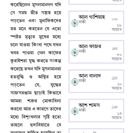
আয়াত
করেছিলেন মুসলমানগণ যদি
সে সময় ভীত সন্ত্রস্ত হয়ে
আল গাশিয়াহ
০
পড়তেন এবং মুনাফিকদের
মাক্কী
৮
২৬
৮
মত মনে করতেন যে এতো
আয়াত
স্পষ্টত মৃত্যুর মুখের মধ্যে
চলে যাওয়া কিংবা পথে যখন
আল ফাজর
০
মাক্কী
৮
খবর পাওয়া গেল কাফের
৩০
৯
আয়াত
কুরাইশরা যুদ্ধ করতে সংকল্প
করেছে তখন যদি মুসলমানরা
আল বালাদ
হতবুদ্ধি ও অস্থির হয়ে
০
মাক্কী
৯
২০
পড়তেন যে
,
যুদ্ধের
০
আয়াত
সাজসরঞ্জাম ছাড়াই কিভাবে
আমরা শত্রুর মোকাবিলা
আশ শামস
০
করবো আর এ কারণে তাদের
মাক্কী
৯
১৫
১
মধ্যে বিশৃংখলার সৃষ্টি হতো
আয়াত
তাহলে হুদাবিয়াতে যে