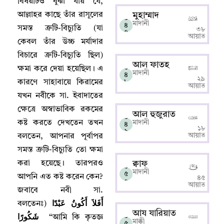
বিষয়টিও বুঝা যায় যে
,
আল্লাহর কাছে তাঁর রাসূলের
মুহাম্মাদ
০
মাদানী
৪
সমস্ত ত্রুটি-বিচ্যুতি (যা
৩৮
৭
আয়াত
কেবল তাঁর উচ্চ মর্যাদার
বিচারে ত্রুটি-বিচ্যুতি ছিল)
আল ফাতহ
০
ক্ষমা করে দেয়া হয়েছিল
।
এ
মাদানী
৪
২৯
কারণে সাহাবায়ে কিরামের
৮
আয়াত
যখন নবীকে সা. ইবাদাতের
ক্ষেত্রে অস্বাভাবিক রকমের
আল হুজুরাত
০
কষ্ট করতে দেখতেন তখন
মাদানী
৪
১৮
৯
আয়াত
বলতেন
,
আপনার পূর্বাপর
সমস্ত ত্রুটি-বিচ্যুতি তো ক্ষমা
করা হয়েছে
।
তারপরও
ক্বাফ
০
মাদানী
৫
আপনি এত কষ্ট করেন কেন
?
৪৫
০
আয়াত
জবাবে নবী সা.
أَفَلاَ أَكُونُ عَبْدًا
বলতেনঃ)
আয যারিয়াত
شَكُورًا
০
“
আমি কি কৃতজ্ঞ
মাক্কী
৫