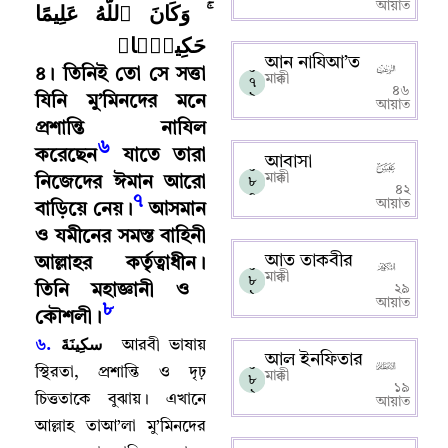
ۚ وَكَانَ ٱللَّهُ عَلِيمًا
আয়াত
حَكِيمًۭا﴾
আন নাযিআ’ত
০
৪
।
তিনিই তো সে সত্তা
মাক্কী
৭
৪৬
৯
যিনি মু’মিনদের মনে
আয়াত
প্রশান্তি নাযিল
৬
করেছেন
যাতে তারা
আবাসা
০
মাক্কী
নিজেদের ঈমান আরো
৮
৪২
০
৭
আয়াত
বাড়িয়ে নেয়
।
আসমান
ও যমীনের সমস্ত বাহিনী
আত তাকবীর
আল্লাহর কর্তৃত্বাধীন
।
০
মাক্কী
৮
তিনি মহাজ্ঞানী ও
২৯
১
আয়াত
৮
কৌশলী
।
سكِينَةَ
৬.
আরবী ভাষায়
আল ইনফিতার
০
স্থিরতা
,
প্রশান্তি ও দৃঢ়
মাক্কী
৮
১৯
২
চিত্ততাকে বুঝায়
।
এখানে
আয়াত
আল্লাহ‌ তাআ’লা মু’মিনদের