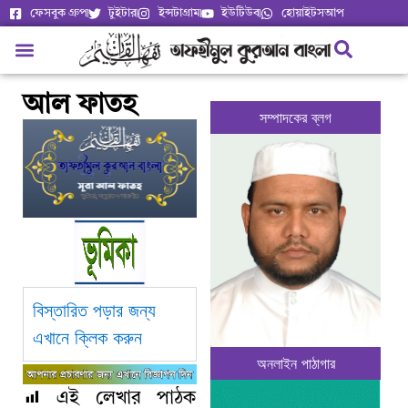
ফেসবুক গ্রুপ
টুইটার
ইন্সটাগ্রাম
ইউটিউব
হোয়াইটসআপ
আল ফাতহ
সম্পাদকের ব্লগ
বিস্তারিত পড়ার জন্য
এখানে ক্লিক করুন
অনলাইন পাঠাগার
এই লেখার পাঠক