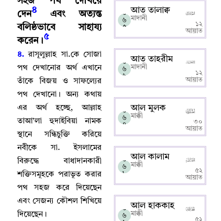
সহজ পথ দেখিয়ে
আত তালাক্ব
৪
দেন
এবং অত্যন্ত
০
মাদানী
৬
১২
বলিষ্ঠভাবে সাহায্য
৫
আয়াত
৫
করেন
।
৪.
রাসূলুল্লাহ সা.কে সোজা
আত তাহরীম
০
মাদানী
পথ দেখানোর অর্থ এখানে
৬
১২
৬
আয়াত
তাঁকে বিজয় ও সাফল্যের
পথ দেখানো
।
অন্য কথায়
আল মুলক
এর অর্থ হচ্ছে
,
আল্লাহ‌
০
মাক্কী
৬
তাআ’লা হুদাইবিয়া নামক
৩০
৭
আয়াত
স্থানে সন্ধিচুক্তি করিয়ে
নবীকে সা. ইসলামের
আল কালাম
০
বিরুদ্ধে বাধাদানকারী
মাক্কী
৬
৫২
৮
শক্তিসমূহকে পরাভূত করার
আয়াত
পথ সহজ করে দিয়েছেন
এবং সেজন্য কৌশল শিখিয়ে
আল হাককাহ
০
মাক্কী
দিয়েছেন
।
৬
৫২