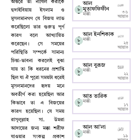
অন্তরে তা নাযিল করাকে
আল
০
মুতাফফিফীন
৮
হুদাইবিয়ায় ইসলাম ও
৩৬
৩
মাক্কী
আয়াত
মুসলমানগণ যে বিজয় লাভ
করেছিলো তার গুরুত্ব পূর্ণ
আল ইনশিকাক
কারণ বলে আখ্যায়িত
০
মাক্কী
৮
২৫
করেছেন
।
সে সময়ের
৪
আয়াত
পরিস্থিতি সম্পর্কে সামান্য
চিন্তা-ভাবনা করলেই বুঝা
আল বুরূজ
০
যায় তা কি ধরনের প্রশান্তি
মাক্কী
৮
২২
৫
ছিল যা ঐ পুরো সময়টা ধরেই
আয়াত
মুসলমানদের হৃদয় মনে
অবতীর্ণ করা হয়েছিল আর
আত তারিক
০
মাক্কী
৮
কিভাবে তা এ বিজয়ের
১৭
৬
আয়াত
কারণ হয়েছিল
।
যে সময়
রাসূলুল্লাহ সা. উমরা
আল আ’লা
আদায়ের জন্য মক্কা শরীফ
০
মাক্কী
৮
১৯
যাওয়ার সংকল্প প্রকাশ
৭