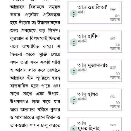
আল্লাহর বিধানকে সমুন্নত
আল ওয়াকিআ’
০
মাক্কী
৫
করার প্রচেষ্টায় প্রতিবন্ধক
৯৬
৬
আয়াত
হয়ে দাঁড়ায় তা ঈমানদারদের
জন্য সবচেয়ে বড় বিপদ
।
আল হাদীদ
০
কুরআন এ বিপদকেই ফিতনা
মাদানী
৫
২৯
বলে আখ্যায়িত করে
।
এ
৭
আয়াত
ফিতনা থেকে মুক্তি পেয়ে
যখন তারা এমন একটি শান্তি
আল মুজাদালাহ
০
ও আবাস লাভ করে যেখানে
মাদানী
৫
২২
৮
আয়াত
আল্লাহর দ্বীন পূর্ণরূপে হুবহু
বাস্তবায়িত হতে পারে এবং
সাথে সাথে এমন উপায়-
আল হাশর
০
মাদানী
৫
উপকরণও লাভ করে যার
২২
৯
আয়াত
দ্বারা আল্লাহর যমীনে কুফর
ও পাপাচারের স্থানে ঈমান ও
আল
০
তাকওয়ার শাসন চালু করতে
মুমতাহিনাহ
৬