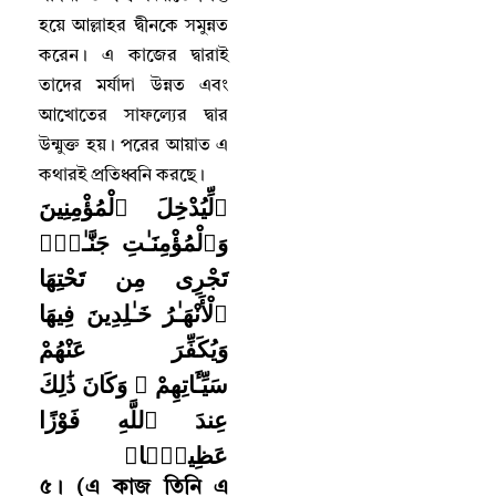
হয়ে আল্লাহর দ্বীনকে সমুন্নত
করেন
।
এ কাজের দ্বারাই
তাদের মর্যাদা উন্নত এবং
আখোতের সাফল্যের দ্বার
উন্মুক্ত হয়
।
পরের আয়াত এ
কথারই প্রতিধ্বনি করছে
।
﴿لِّيُدْخِلَ ٱلْمُؤْمِنِينَ
وَٱلْمُؤْمِنَـٰتِ جَنَّـٰتٍۢ
تَجْرِى مِن تَحْتِهَا
ٱلْأَنْهَـٰرُ خَـٰلِدِينَ فِيهَا
وَيُكَفِّرَ عَنْهُمْ
سَيِّـَٔاتِهِمْ ۚ وَكَانَ ذَٰلِكَ
عِندَ ٱللَّهِ فَوْزًا
عَظِيمًۭا﴾
৫
।
(এ কাজ তিনি এ