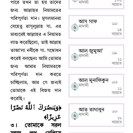
১৩৫
পারে তখন তা হয় তাদের
০
মাদানী
আয়াত
জন্য আল্লাহর নিয়ামতের
পরিপূর্ণতা দান
।
মুসলমানরা
আস সাফ
০
যেহেতু রাসূলুল্লাহ সা. এর
মাদানী
৬
১৪
১
আয়াত
মাধ্যমেই আল্লাহর এ নিয়ামত
লাভ করেছিলো
,
তাই আল্লাহ‌
তাআ’লা নবীকে সা. সম্বোধন
আল জুমুআ’
০
মাদানী
৬
করেই বলছেনঃ আমি তোমার
১১
২
আয়াত
জন্য আমার নিয়ামতকে
পরিপূর্ণতা দান করতে
আল মুনাফিকুন
০
চাচ্ছিলাম
,
আর সে জন্যই
মাদানী
৬
১১
তোমাকে এই বিজয় দান
৩
আয়াত
করেছি
।
﴿وَيَنصُرَكَ ٱللَّهُ نَصْرًا
আত তাগাবুন
০
عَزِيزًا﴾
মাদানী
৬
১৮
৪
আয়াত
৩
।
তোমাকে সরল