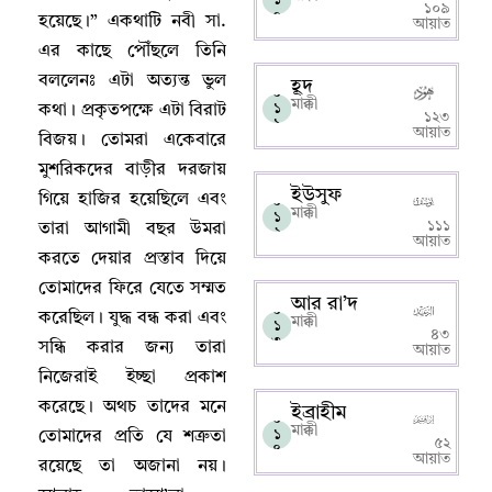
১০৯
০
হয়েছে
।”
একথাটি নবী সা.
আয়াত
এর কাছে পৌঁছলে তিনি
বললেনঃ এটা অত্যন্ত ভুল
হূদ
০
মাক্কী
১
কথা
।
প্রকৃতপক্ষে এটা বিরাট
১২৩
১
আয়াত
বিজয়
।
তোমরা একেবারে
মুশরিকদের বাড়ীর দরজায়
ইউসুফ
গিয়ে হাজির হয়েছিলে এবং
০
মাক্কী
১
১১১
তারা আগামী বছর উমরা
২
আয়াত
করতে দেয়ার প্রস্তাব দিয়ে
তোমাদের ফিরে যেতে সম্মত
আর রা’দ
০
করেছিল
।
যুদ্ধ বন্ধ করা এবং
মাক্কী
১
৪৩
৩
সন্ধি করার জন্য তারা
আয়াত
নিজেরাই ইচ্ছা প্রকাশ
করেছে
।
অথচ তাদের মনে
ইব্রাহীম
০
মাক্কী
১
তোমাদের প্রতি যে শত্রুতা
৫২
৪
আয়াত
রয়েছে তা অজানা নয়
।