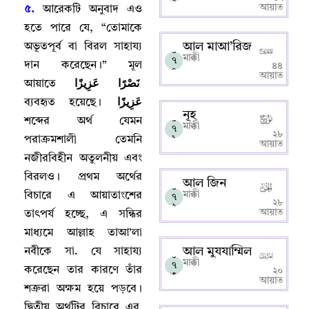
৯
আয়াত
৫.
আরেকটি অনুবাদ এও
হতে পারে যে
, “
তোমাকে
আল মাআ’রিজ
অভূতপূর্ব বা বিরল সাহায্য
০
মাক্কী
৭
দান করেছেন
।
” মূল
৪৪
০
আয়াত
نَصْرًا عَزِيزًا
আয়াতে
عَزِيزًا
ব্যবহৃত হয়েছে
।
নূহ
০
শব্দের অর্থ যেমন
মাক্কী
৭
২৮
১
পরাক্রমশালী তেমনি
আয়াত
নজীরবিহীন অতুলনীয় এবং
বিরলও
।
প্রথম অর্থের
আল জিন
০
মাক্কী
বিচারে এ আয়াতাংশের
৭
২৮
২
আয়াত
তাৎপর্য হচ্ছে
,
এ সন্ধির
মাধ্যমে আল্লাহ‌ তাআ’লা
আল মুযযাম্মিল
নবীকে সা. যে সাহায্য
০
মাক্কী
৭
করেছেন তার কারণে তাঁর
২০
৩
আয়াত
শত্রুরা অক্ষম হয়ে পড়বে
।
দ্বিতীয় অর্থটির বিচারে এর