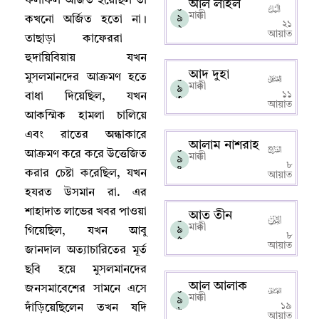
ফলাফল অর্জিত হয়েছিল তা
আল লাইল
০
মাক্কী
৯
কখনো অর্জিত হতো না
।
২১
২
আয়াত
তাছাড়া কাফেররা
হুদায়িবিয়ায় যখন
আদ দুহা
মুসলমানদের আক্রমণ হতে
০
মাক্কী
৯
১১
বাধা দিয়েছিল
,
যখন
৩
আয়াত
আকস্মিক হামলা চালিয়ে
এবং রাতের অন্ধাকারে
আলাম নাশরাহ
০
আক্রমণ করে করে উত্তেজিত
মাক্কী
৯
৮
৪
করার চেষ্টা করেছিল
,
যখন
আয়াত
হযরত উসমান রা. এর
শাহাদাত লাভের খবর পাওয়া
আত তীন
০
মাক্কী
৯
গিয়েছিল
,
যখন আবু
৮
৫
আয়াত
জানদাল অত্যাচারিতের মূর্ত
ছবি হয়ে মুসলমানদের
আল আলাক
জনসমাবেশের সামনে এসে
০
মাক্কী
৯
১৯
দাঁড়িয়েছিলেন তখন যদি
৬
আয়াত