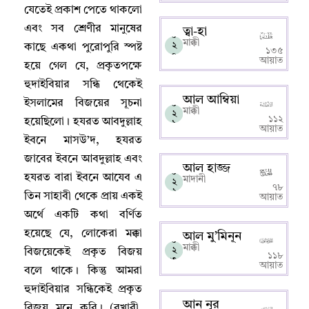
যেতেই প্রকাশ পেতে থাকলো
এবং সব শ্রেণীর মানুষের
ত্বা-হা
০
মাক্কী
২
কাছে একথা পুরোপুরি স্পষ্ট
১৩৫
০
আয়াত
হয়ে গেল যে
,
প্রকৃতপক্ষে
হুদাইবিয়ার সন্ধি থেকেই
আল আম্বিয়া
ইসলামের বিজয়ের সূচনা
০
মাক্কী
২
১১২
হয়েছিলো
।
হযরত আবদুল্লাহ
১
আয়াত
ইবনে মাসউ’দ
,
হযরত
জাবের ইবনে আবদুল্লাহ এবং
আল হাজ্জ
০
হযরত বারা ইবনে আযেব এ
মাদানী
২
৭৮
২
তিন সাহাবী থেকে প্রায় একই
আয়াত
অর্থে একটি কথা বর্ণিত
হয়েছে যে
,
লোকেরা মক্কা
আল মু’মিনূন
০
মাক্কী
২
বিজয়েকেই প্রকৃত বিজয়
১১৮
৩
আয়াত
বলে থাকে
।
কিন্তু আমরা
হুদাইবিয়ার সন্ধিকেই প্রকৃত
আন নূর
বিজয় মনে করি
।
(বুখারী
,
০