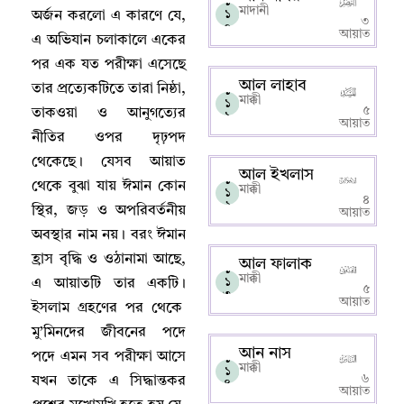
১
মাদানী
১
অর্জন করলো এ কারণে যে
,
৩
০
আয়াত
এ অভিযান চলাকালে একের
পর এক যত পরীক্ষা এসেছে
আল লাহাব
তার প্রত্যেকটিতে তারা নিষ্ঠা
,
১
মাক্কী
১
৫
তাকওয়া ও আনুগত্যের
১
আয়াত
নীতির ওপর দৃঢ়পদ
থেকেছে
।
যেসব আয়াত
আল ইখলাস
১
থেকে বুঝা যায় ঈমান কোন
মাক্কী
১
৪
২
স্থির
,
জড় ও অপরিবর্তনীয়
আয়াত
অবস্থার নাম নয়
।
বরং ঈমান
হ্রাস বৃদ্ধি ও ওঠানামা আছে
,
আল ফালাক
১
মাক্কী
১
এ আয়াতটি তার একটি
।
৫
৩
আয়াত
ইসলাম গ্রহণের পর থেকে
মু’মিনদের জীবনের পদে
আন নাস
পদে এমন সব পরীক্ষা আসে
১
মাক্কী
১
৬
যখন তাকে এ সিদ্ধান্তকর
৪
আয়াত