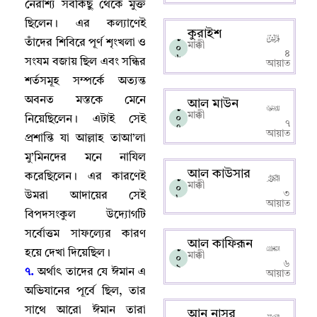
নৈরাশ্য সবকিছু থেকে মুক্ত
ছিলেন
।
এর কল্যাণেই
কুরাইশ
১
তাঁদের শিবিরে পূর্ণ শৃংখলা ও
মাক্কী
০
৪
৬
সংযম বজায় ছিল এবং সন্ধির
আয়াত
শর্তসমূহ সম্পর্কে অত্যন্ত
অবনত মস্তকে মেনে
আল মাউন
১
মাক্কী
০
নিয়েছিলেন
।
এটাই সেই
৭
৭
আয়াত
প্রশান্তি যা আল্লাহ‌ তাআ’লা
মু’মিনদের মনে নাযিল
আল কাউসার
করেছিলেন
।
এর কারণেই
১
মাক্কী
০
৩
উমরা আদায়ের সেই
৮
আয়াত
বিপদসংকুল উদ্যোগটি
সর্বোত্তম সাফল্যের কারণ
আল কাফিরূন
১
হয়ে দেখা দিয়েছিল
।
মাক্কী
০
৬
৯
৭.
অর্থাৎ তাদের যে ঈমান এ
আয়াত
অভিযানের পূর্বে ছিল
,
তার
সাথে আরো ঈমান তারা
আন নাসর