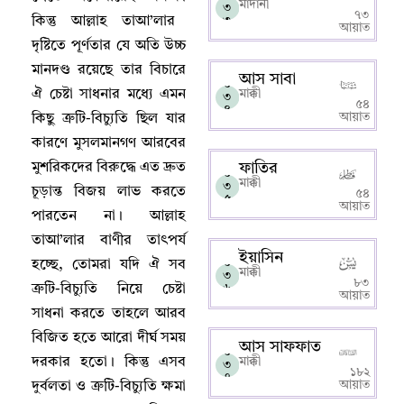
মাদানী
৩
৭৩
কিন্তু আল্লাহ‌ তাআ’লার
৩
আয়াত
দৃষ্টিতে পূর্ণতার যে অতি উচ্চ
মানদণ্ড রয়েছে তার বিচারে
আস সাবা
০
ঐ চেষ্টা সাধনার মধ্যে এমন
মাক্কী
৩
৫৪
৪
আয়াত
কিছু ত্রুটি-বিচ্যুতি ছিল যার
কারণে মুসলমানগণ আরবের
মুশরিকদের বিরুদ্ধে এত দ্রুত
ফাতির
০
মাক্কী
৩
চূড়ান্ত বিজয় লাভ করতে
৫৪
৫
আয়াত
পারতেন না
।
আল্লাহ‌
তাআ’লার বাণীর তাৎপর্য
ইয়াসিন
০
হচ্ছে
,
তোমরা যদি ঐ সব
মাক্কী
৩
৮৩
ত্রুটি-বিচ্যুতি নিয়ে চেষ্টা
৬
আয়াত
সাধনা করতে তাহলে আরব
বিজিত হতে আরো দীর্ঘ সময়
আস সাফফাত
০
দরকার হতো
।
কিন্তু এসব
মাক্কী
৩
১৮২
৭
আয়াত
দুর্বলতা ও ত্রুটি-বিচ্যুতি ক্ষমা