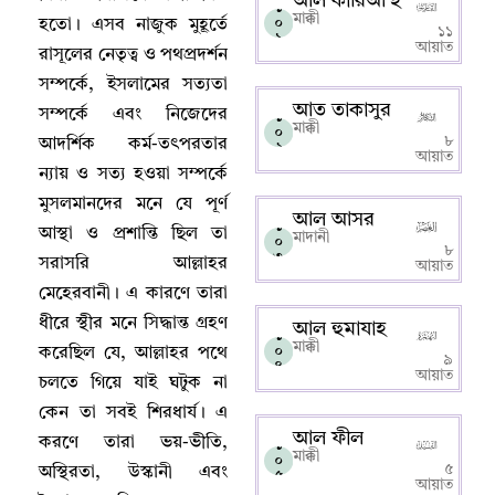
আল কারিআ’হ
১
মাক্কী
০
হতো
।
এসব নাজুক মুহূর্তে
১১
১
আয়াত
রাসূলের নেতৃত্ব ও পথপ্রদর্শন
সম্পর্কে
,
ইসলামের সত্যতা
আত তাকাসুর
সম্পর্কে এবং নিজেদের
১
মাক্কী
০
৮
আদর্শিক কর্ম-তৎপরতার
২
আয়াত
ন্যায় ও সত্য হওয়া সম্পর্কে
মুসলমানদের মনে যে পূর্ণ
আল আসর
১
আস্থা ও প্রশান্তি ছিল তা
মাদানী
০
৮
৩
সরাসরি আল্লাহর
আয়াত
মেহেরবানী
।
এ কারণে তারা
ধীরে স্থীর মনে সিদ্ধান্ত গ্রহণ
আল হুমাযাহ
১
মাক্কী
০
করেছিল যে
,
আল্লাহর পথে
৯
৪
আয়াত
চলতে গিয়ে যাই ঘটুক না
কেন তা সবই শিরধার্য
।
এ
আল ফীল
করণে তারা ভয়-ভীতি
,
১
মাক্কী
০
৫
অস্থিরতা
,
উস্কানী এবং
৫
আয়াত