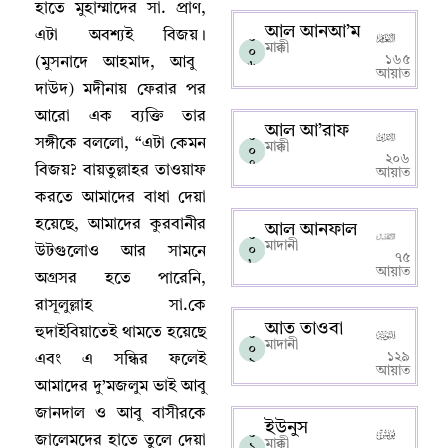
হাতে মুহাম্মাদের সা. প্রাণ
,
আল আনআ’ম
এটা অবশ্যই বিজয়
।
০
মাক্কী
০
১৬৫
(মুসনাদে আহমাদ
,
আবু
৬
আয়াত
দাউদ) মদীনায় ফেরার পর
আরো এক ব্যক্তি তার
আল আ’রাফ
০
সঙ্গীকে বললো
, “
এটা কেমন
মাক্কী
০
২০৬
৭
বিজয়
?
বায়তুল্লাহর তাওয়াফ
আয়াত
করতে আমাদের বাধা দেয়া
হয়েছে
,
আমাদের কুরবানীর
আল আনফাল
০
মাদানী
০
উটগুলোও আর সামনে
৭৫
৮
আয়াত
অগ্রসর হতে পারেনি
,
রাসূলুল্লাহ সা.কে
আত তাওবা
হুদাইবিয়াতেই থামতে হয়েছে
০
মাদানী
০
১২৯
এবং এ সন্ধির ফলেই
৯
আয়াত
আমাদের দু’মজলুম ভাই আবু
জানদাল ও আবু বাসীরকে
ইউনুস
০
জালেমদের হাতে তুলে দেয়া
মাক্কী
১