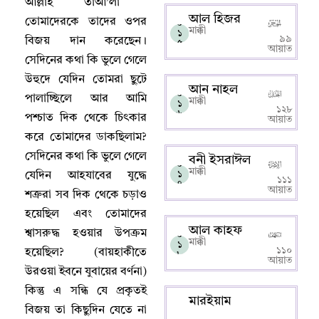
আল্লাহ‌ তাআ’লা
আল হিজর
তোমাদেরকে তাদের ওপর
০
মাক্কী
১
৯৯
বিজয় দান করেছেন
।
৫
আয়াত
সেদিনের কথা কি ভুলে গেলে
উহুদে যেদিন তোমরা ছুটে
আন নাহল
০
পালাচ্ছিলে আর আমি
মাক্কী
১
১২৮
৬
পশ্চাত দিক থেকে চিৎকার
আয়াত
করে তোমাদের ডাকছিলাম
?
সেদিনের কথা কি ভুলে গেলে
বনী ইসরাঈল
০
মাক্কী
১
যেদিন আহযাবের যুদ্ধে
১১১
৭
আয়াত
শত্রুরা সব দিক থেকে চড়াও
হয়েছিল এবং তোমাদের
আল কাহফ
শ্বাসরুদ্ধ হওয়ার উপক্রম
০
মাক্কী
১
১১০
হয়েছিল
? (
বায়হাকীতে
৮
আয়াত
উরওয়া ইবনে যুবায়ের বর্ণনা)
কিন্তু এ সন্ধি যে প্রকৃতই
মারইয়াম
বিজয় তা কিছুদিন যেতে না