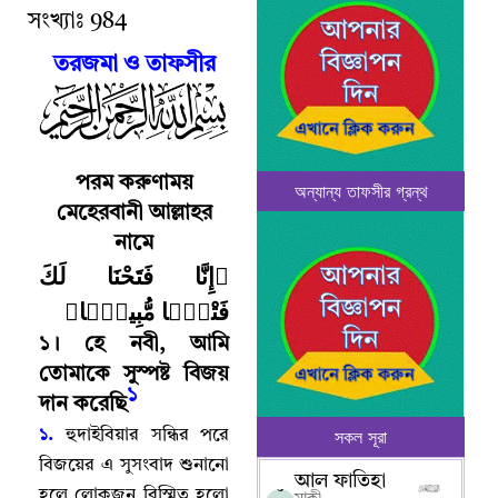
সংখ্যাঃ
984
তরজমা ও তাফসীর
পরম
করুণাময়
অন্যান্য তাফসীর গ্রন্থ
মেহেরবানী আল্লাহর
নামে
﴿إِنَّا فَتَحْنَا لَكَ
فَتْحًۭا مُّبِينًۭا﴾
১
।
হে নবী
,
আমি
তোমাকে সুস্পষ্ট বিজয়
১
দান করেছি
সকল সূরা
১.
হুদাইবিয়ার সন্ধির পরে
বিজয়ের এ সুসংবাদ শুনানো
আল ফাতিহা
০
হলে লোকজন বিস্মিত হলো