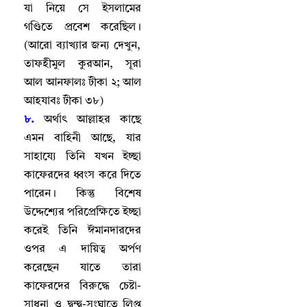
যা নিয়ে সে ইসলামের
গণ্ডিতে প্রবেশ করেছিল
।
(আরো ব্যাখ্যার জন্য দেখুন
,
তাফহীমুল কুরআন
,
সূরা
আল আনফালঃ টীকা ২
;
আল
আহযাবঃ টীকা ৩৮)
৮.
অর্থাৎ আল্লাহর কাছে
এমন বাহিনী আছে
,
যার
সাহায্যে তিনি যখন ইচ্ছা
কাফেরদের ধ্বংস করে দিতে
পারেন
।
কিন্তু বিশেষ
উদ্দেশ্যের পরিপ্রেক্ষিতে ইচ্ছা
করেই তিনি ঈমানদারদের
ওপর এ দায়িত্ব অর্পণ
করেছেন যাতে তারা
কাফেরদের বিরুদ্ধে চেষ্টা-
সাধনা ও দ্বন্দ্ব-সংঘাতে লিপ্ত