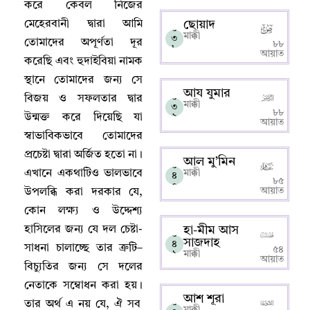
করে কেবল নিজের
মেহেরবানী দ্বারা আমি
ছোয়াদ
০
মাক্কী
৩
তোমাদের অপূর্ণতা দূর
৮৮
৮
আয়াত
করেছি এবং হুদাইবিয়া নামক
স্থানে তোমাদের জন্য সে
আয যুমার
০
বিজয় ও সফলতার দ্বার
মাক্কী
৩
৮৮
উন্মক্ত করে দিয়েছি যা
৯
আয়াত
স্বাভাবিকভাবে তোমাদের
প্রচেষ্টা দ্বারা অর্জিত হতো না
।
আল মু’মিন
০
এখানে একথাটিও ভালভাবে
মাক্কী
৪
৮৫
০
আয়াত
উপলব্ধি করা দরকার যে
,
কোন লক্ষ্য ও উদ্দেশ্য
হাসিলের জন্য যে দল চেষ্টা-
হা-মীম আস
০
সাজদাহ
৪
সাধনা চালাচ্ছে তার ত্রুটি
–
৫৪
১
মাক্কী
আয়াত
বিচ্যুতির জন্য সে দলের
নেতাকে সম্বোধন করা হয়
।
আশ শূরা
০
তার অর্থ এ নয় যে
,
ঐ সব
মাক্কী