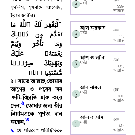
মাক্কী
২
১১৮
মুসলিম
,
মুসনাদে আহমাদ
,
৪
আয়াত
ইবনে জারীর)
﴿لِّيَغْفِرَ لَكَ ٱللَّهُ مَا
আল ফুরকান
০
تَقَدَّمَ مِن ذَنۢبِكَ
মাক্কী
২
৭৭
৫
আয়াত
وَمَا تَأَخَّرَ وَيُتِمَّ
نِعْمَتَهُۥ عَلَيْكَ
আশ শুআ’রা
০
وَيَهْدِيَكَ صِرَٰطًۭا
মাক্কী
২
২২৭
৬
مُّسْتَقِيمًۭا﴾
আয়াত
২
।
যাতে আল্লাহ‌ তোমার
আন নামল
আগের ও পরের সব
০
মাক্কী
২
৯৩
ত্রুটি-বিচ্যুতি মাফ করে
৭
আয়াত
২
দেন
,
তোমার জন্য তাঁর
নিয়ামতকে পূর্ণতা দান
আল কাসাস
০
৩
করেন
,
মাক্কী
২
৮৮
৮
আয়াত
২.
যে পরিবেশ পরিস্থিতিতে