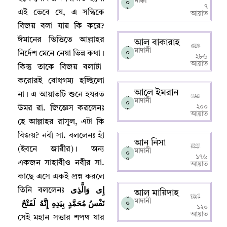
মাক্কী
০
৭
১
এই ভেবে যে
,
এ সন্ধিকে
আয়াত
বিজয় বলা যায় কি করে
?
ঈমানের ভিত্তিতে আল্লাহর
আল বাকারাহ
০
মাদানী
০
নির্দেশ মেনে নেয়া ভিন্ন কথা
।
২৮৬
২
আয়াত
কিন্তু তাকে বিজয় বলাটা
করোরই বোধগম্য হচ্ছিলো
আলে ইমরান
না
।
এ আয়াতটি শুনে হযরত
০
মাদানী
০
২০০
উমর রা. জিজ্ঞেস করলেনঃ
৩
আয়াত
হে আল্লাহর রাসূল
,
এটা কি
বিজয়
?
নবী সা. বললেনঃ হাঁ
আন নিসা
০
(ইবনে জারীর)
।
অন্য
মাদানী
০
১৭৬
৪
একজন সাহাবীও নবীর সা.
আয়াত
কাছে এসে একই প্রশ্ন করলে
إِى وَالَّذِى
তিনি বললেনঃ
আল মায়িদাহ
০
نَفْسُ مُحَمَّدٍ بِيَدِهِ إِنَّهُ لَفَتْحٌ
মাদানী
০
১২০
৫
আয়াত
সেই মহান সত্তার শপথ যার