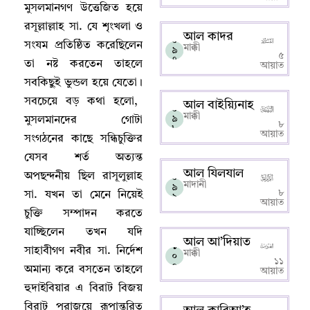
মুসলমানগণ উত্তেজিত হয়ে
রসূল্লাল্লাহ সা. যে শৃংখলা ও
আল কাদর
০
সংযম প্রতিষ্ঠিত করেছিলেন
মাক্কী
৯
৫
৭
তা নষ্ট করতেন তাহলে
আয়াত
সবকিছুই ভুন্ডল হয়ে যেতো
।
সবচেয়ে বড় কথা হলো
,
আল বাইয়্যিনাহ
০
মাক্কী
৯
মুসলমানদের গোটা
৮
৮
আয়াত
সংগঠনের কাছে সন্ধিচুক্তির
যেসব শর্ত অত্যন্ত
আল যিলযাল
অপছন্দনীয় ছিল রাসূলুল্লাহ
০
মাদানী
৯
৮
সা. যখন তা মেনে নিয়েই
৯
আয়াত
চুক্তি সম্পাদন করতে
যাচ্ছিলেন তখন যদি
আল আ’দিয়াত
১
সাহাবীগণ নবীর সা. নির্দেশ
মাক্কী
০
১১
০
অমান্য করে বসতেন তাহলে
আয়াত
হুদাইবিয়ার এ বিরাট বিজয়
বিরাট পরাজয়ে রূপান্তরিত