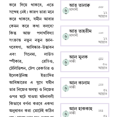
করে দিয়ে থাকবে
,
এতে
আত তালাক্ব
০
মাদানী
৬
সন্দেহ নেই
।
কারণ তারা মনে
১২
৫
আয়াত
করে থাকবে
,
যমীন আবার
কেমন করে কথা বলবে
?
আত তাহরীম
০
কিন্তু আজ পদার্থবিদ্যা
মাদানী
৬
১২
সংক্রান্ত নতুন নতুন জ্ঞান-
৬
আয়াত
গবেষণা
,
আবিষ্কার–উদ্ভাবন
এবং সিনেমা
,
লাউড
আল মুলক
০
স্পীকার
,
রেডিও
,
মাক্কী
৬
৩০
৭
আয়াত
টেলিভিশন
,
টেপ রেকর্ডার ও
ইলেকট্রনিক্স ইত্যাদির
আবিষ্কারের এ যুগে যমীন
আল কালাম
০
মাক্কী
৬
তার নিজের অবস্থা ও নিজের
৫২
৮
আয়াত
ওপর ঘটে যাওয়া ঘটনাবলী
কিভাবে বর্ণনা করবে একথা
আল হাককাহ
০
অনুধাবন করা মোটেই কঠিন
মাক্কী
৬
৫২