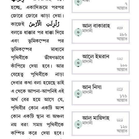
মাক্কী
০
৭
১
হচ্ছে
,
একাদিক্রমে পরপর
আয়াত
জোরে জোরে ঝাড়া দেয়া
।
زُلْزِلَتِ الْأَرْضُ
কাজেই
আল বাকারাহ
০
মাদানী
০
বলতে ধাক্কার পর ধাক্কা দিয়ে
২৮৬
২
আয়াত
এবং ভূমিকম্পের পর
ভূমিকম্পের মাধ্যমে
আলে ইমরান
পৃথিবীকে ভীষণভাবে
০
মাদানী
০
২০০
কাঁপিয়ে দেয়া হবে
।
আর
৩
আয়াত
যেহেতু পৃথিবীকে নাড়া
দেবার কথা বলা হয়েছে তাই
আন নিসা
০
এ থেকে আপনা-আপনিই এই
মাদানী
০
১৭৬
৪
অর্থ বের হয়ে আসে যে
,
আয়াত
পৃথিবীর কোন একটি অংশ
কোন একটি স্থান বা অঞ্চল
আল মায়িদাহ
০
মাদানী
০
নয় বরং সমগ্র পৃথিবীকে
১২০
৫
আয়াত
কম্পিত করে দেয়া হবে
।