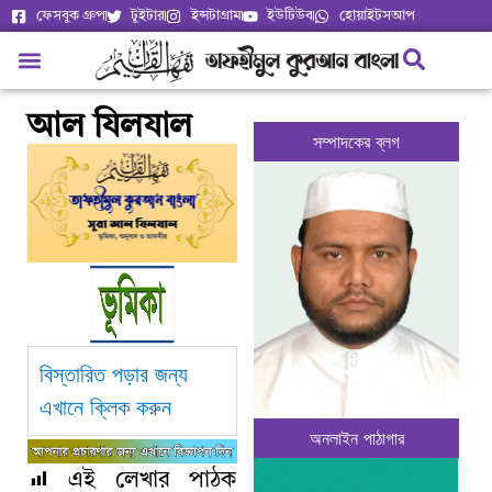
ফেসবুক গ্রুপ
টুইটার
ইন্সটাগ্রাম
ইউটিউব
হোয়াইটসআপ
আল যিলযাল
সম্পাদকের ব্লগ
বিস্তারিত পড়ার জন্য
এখানে ক্লিক করুন
অনলাইন পাঠাগার
এই লেখার পাঠক