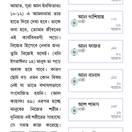
আয়াত
আয়াত
,
সূরা আল ইনফিতারঃ
১০-১২) এ আমলনামা তার
আল গাশিয়াহ
০
হাতে দিয়ে দেয়া হবে
।
তাকে
মাক্কী
৮
২৬
৮
আয়াত
বলা হবে
,
তোমার জীবনের
এই কার্যবিবরণী পড়ো
।
নিজের হিসেবে নেবার জন্য
আল ফাজর
০
মাক্কী
৮
তুমি নিজেই যথেষ্ট
।
(বনি
৩০
৯
আয়াত
ইসরাঈলঃ ১৪) মানুষ তা পড়ে
অবাক হয়ে যাবে
।
কারণ
আল বালাদ
০
ছোট বড় এমন কোন বিষয়
মাক্কী
৯
২০
নেই যা তাতে যথাযথভাবে
০
আয়াত
সংযোজিত হয়নি
।
(আল
কাহাফঃ ৪৯) এরপর হচ্ছে
আশ শামস
০
মানুষের নিজের শরীর
।
মাক্কী
৯
১৫
১
আয়াত
দুনিয়ায় এই শরীরের সাহায্যে
সে সমস্ত কাজ করেছে
।