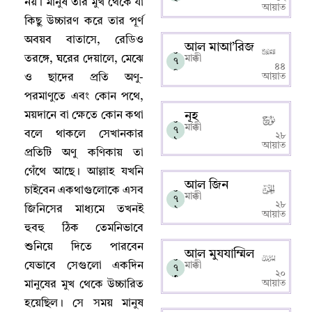
নয়
।
মানুষ তার মুখ থেকে যা
৯
আয়াত
কিছু উচ্চারণ করে তার পূর্ণ
অবয়ব বাতাসে
,
রেডিও
আল মাআ’রিজ
০
তরঙ্গে
,
ঘরের দেয়ালে
,
মেঝে
মাক্কী
৭
৪৪
০
আয়াত
ও ছাদের প্রতি অণু-
পরমাণুতে এবং কোন পথে
,
ময়দানে বা ক্ষেতে কোন কথা
নূহ
০
মাক্কী
৭
বলে থাকলে সেখানকার
২৮
১
আয়াত
প্রতিটি অণু কণিকায় তা
গেঁথে আছে
।
আল্লাহ‌ যখনি
আল জিন
০
চাইবেন একথাগুলোকে এসব
মাক্কী
৭
২৮
জিনিসের মাধ্যমে তখনই
২
আয়াত
হুবহু ঠিক তেমনিভাবে
শুনিয়ে দিতে পারবেন
আল মুযযাম্মিল
০
যেভাবে সেগুলো একদিন
মাক্কী
৭
২০
৩
আয়াত
মানুষের মুখ থেকে উচ্চারিত
হয়েছিল
।
সে সময় মানুষ