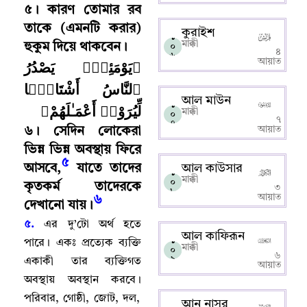
৫
।
কারণ তোমার রব
তাকে (এমনটি করার)
কুরাইশ
১
মাক্কী
হুকুম দিয়ে থাকবেন
।
০
৪
৬
﴿يَوْمَئِذٍۢ يَصْدُرُ
আয়াত
ٱلنَّاسُ أَشْتَاتًۭا
আল মাউন
১
لِّيُرَوْا۟ أَعْمَـٰلَهُمْ﴾
মাক্কী
০
৭
৭
আয়াত
৬
।
সেদিন লোকেরা
ভিন্ন ভিন্ন অবস্থায় ফিরে
৫
আসবে
,
যাতে তাদের
আল কাউসার
১
মাক্কী
০
কৃতকর্ম তাদেরকে
৩
৮
আয়াত
৬
দেখানো যায়
।
৫.
এর দু’টো অর্থ হতে
আল কাফিরূন
১
পারে
।
একঃ প্রত্যেক ব্যক্তি
মাক্কী
০
৬
৯
একাকী তার ব্যক্তিগত
আয়াত
অবস্থায় অবস্থান করবে
।
পরিবার
,
গোষ্ঠী
,
জোট
,
দল
,
আন নাসর