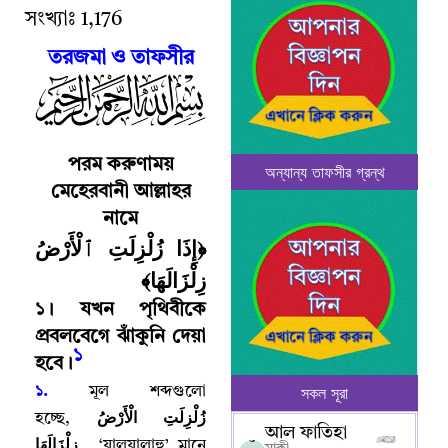
সংখ্যাঃ
1,176
তরজমা ও তাফসীর
পরম
করুণাময়
অন্যান্য তাফসীর গ্রন্থ
মেহেরবানী আল্লাহর
নামে
﴿إِذَا زُلْزِلَتِ ٱلْأَرْضُ
زِلْزَالَهَا﴾
১
।
যখন পৃথিবীকে
প্রবলবেগে ঝাঁকুনি দেয়া
১
হবে
।
সকল সূরা
১.
মূল শব্দগুলো
زُلْزِلَتِ الْأَرْضُ
হচ্ছে
,
আল ফাতিহা
০
زِلْزَالَهَا
‘
যালযালাহু’ মানে