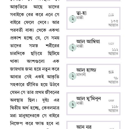
আকৃতিতে আছে তাদের
ত্বা-হা
সবাইকে বের করে এনে সে
০
মাক্কী
২
১৩৫
বাইরে ফেলে দেবে
।
আর
০
আয়াত
পরবর্তী বাক্য থেকে একথা
প্রকাশ হচ্ছে যে
,
সে সময়
আল আম্বিয়া
০
তাদের সমস্ত শরীরের
মাক্কী
২
১১২
১
চারদিকে ছড়িয়ে ছিটিয়ে
আয়াত
থাকা অংশগুলো এক
জায়গায় জমা হয়ে নতুন করে
আল হাজ্জ
০
মাদানী
২
আবার সেই একই আকৃতি
৭৮
২
আয়াত
সহকারে জীবিত হয়ে উঠবে
যেমন সে তার প্রথম জীবনের
আল মু’মিনূন
অবস্থায় ছিল
।
দুইঃ এর
০
মাক্কী
২
১১৮
দ্বিতীয় অর্থ হচ্ছে
,
কেবলমাত্র
৩
আয়াত
মরা মানুষদেরকে সে বাইরে
নিক্ষেপ করে ক্ষান্ত হবে না
আন নূর
০