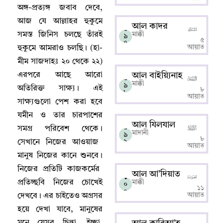
অঙ্গ-প্রত্যঙ্গ জবাব দেবে
,
আজ যে আল্লাহর হুকুমে
আল কাদর
০
সমস্ত জিনিস চলছে তাঁরই
মাক্কী
৯
৫
৭
আয়াত
হুকুমে আমরাও চলছি
।
(হা-
মীম সাজদাহঃ ২০ থেকে ২২)
এরপরে আছে আরো
আল বাইয়্যিনাহ
০
মাক্কী
৯
অতিরিক্ত সাক্ষ্য
।
এই
৮
৮
আয়াত
সাক্ষ্যগুলো পেশ করা হবে
যমীন ও তার চারপাশের
আল যিলযাল
০
সমগ্র পরিবেশ থেকে
।
মাদানী
৯
৮
সেখানে নিজের আওয়াজ
৯
আয়াত
মানুষ নিজের কানে শুনবে
।
নিজের প্রতিটি কাজকর্মের
আল আ’দিয়াত
১
প্রতিচ্ছবি নিজের চোখেই
মাক্কী
০
১১
০
আয়াত
দেখবে
।
এর চাইতেও অগ্রসর
হয়ে দেখা যাবে
,
মানুষের
মনে যেসব চিন্তা
,
ইচ্ছা
,