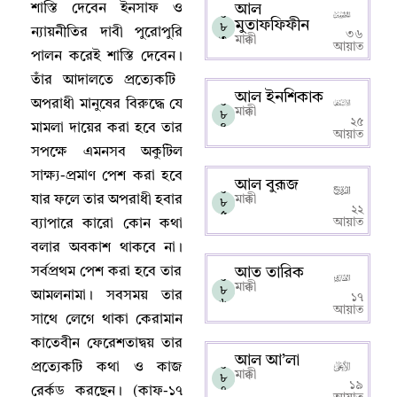
শাস্তি দেবেন ইনসাফ ও
আল
০
মুতাফফিফীন
৮
ন্যায়নীতির দাবী পুরোপুরি
৩৬
৩
মাক্কী
আয়াত
পালন করেই শাস্তি দেবেন
।
তাঁর আদালতে প্রত্যেকটি
আল ইনশিকাক
০
অপরাধী মানুষের বিরুদ্ধে যে
মাক্কী
৮
২৫
মামলা দায়ের করা হবে তার
৪
আয়াত
সপক্ষে এমনসব অকুটিল
সাক্ষ্য-প্রমাণ পেশ করা হবে
আল বুরূজ
০
যার ফলে তার অপরাধী হবার
মাক্কী
৮
২২
৫
আয়াত
ব্যাপারে কারো কোন কথা
বলার অবকাশ থাকবে না
।
সর্বপ্রথম পেশ করা হবে তার
আত তারিক
০
মাক্কী
৮
আমলনামা
।
সবসময় তার
১৭
৬
আয়াত
সাথে লেগে থাকা কেরামান
কাতেবীন ফেরেশতাদ্বয় তার
আল আ’লা
০
প্রত্যেকটি কথা ও কাজ
মাক্কী
৮
১৯
রের্কড করছেন
।
(কাফ-১৭
৭