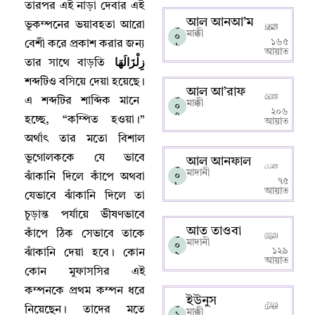
তারপর এই নাড়া দেবার এই
আল আনআ’ম
ভূকম্পনের ভয়াবহতা আরো
০
মাক্কী
০
১৬৫
বেশী করে প্রকাশ করার জন্য
৬
আয়াত
زِلْزَالَهَا
তার সাথে বাড়তি
শব্দটিও বসিয়ে দেয়া হয়েছে
।
আল আ’রাফ
০
এ শব্দটির শাব্দিক মানে
মাক্কী
০
২০৬
৭
হচ্ছে
, “
কম্পিত হওয়া
।
”
আয়াত
অর্থাৎ তার মতো বিশাল
ভূগোলককে যে ভাবে
আল আনফাল
০
মাদানী
০
ঝাঁকানি দিলে কাঁপে অথবা
৭৫
৮
আয়াত
যেভাবে ঝাঁকানি দিলে তা
চূড়ান্ত পর্যায়ে ভীষণভাবে
আত তাওবা
কাঁপে ঠিক সেভাবে তাকে
০
মাদানী
০
১২৯
ঝাঁকানি দেয়া হবে
।
কোন
৯
আয়াত
কোন মুফাসসির এই
কম্পনকে প্রথম কম্পন ধরে
ইউনুস
০
নিয়েছেন
।
তাদের মতে
মাক্কী
১