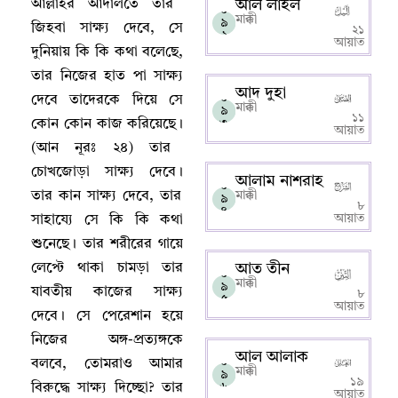
আল্লাহর আদালতে তার
আল লাইল
০
মাক্কী
৯
জিহবা সাক্ষ্য দেবে
,
সে
২১
২
আয়াত
দুনিয়ায় কি কি কথা বলে‌ছে
,
তার নিজের হাত পা সাক্ষ্য
আদ দুহা
০
দেবে তাদেরকে দিয়ে সে
মাক্কী
৯
১১
কোন কোন কাজ করিয়েছে
।
৩
আয়াত
(আন নূরঃ ২৪) তার
চোখজোড়া সাক্ষ্য দেবে
।
আলাম নাশরাহ
০
তার কান সাক্ষ্য দেবে
,
তার
মাক্কী
৯
৮
৪
আয়াত
সাহায্যে সে কি কি কথা
শুনেছে
।
তার শরীরের গায়ে
লেপ্টে থাকা চামড়া তার
আত তীন
০
মাক্কী
৯
যাবতীয় কাজের সাক্ষ্য
৮
৫
আয়াত
দেবে
।
সে পেরেশান হয়ে
নিজের অঙ্গ-প্রত্যঙ্গকে
আল আলাক
০
বলবে
,
তোমরাও আমার
মাক্কী
৯
১৯
বিরুদ্ধে সাক্ষ্য দিচ্ছো
?
তার
৬
আয়াত