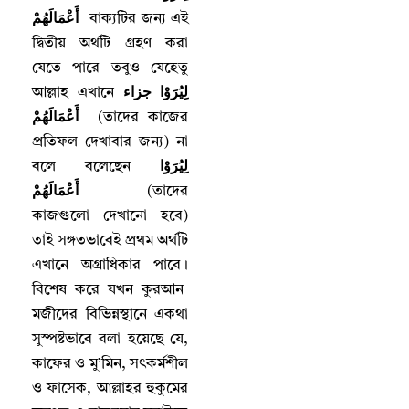
أَعْمَالَهُمْ
বাক্যটির জন্য এই
দ্বিতীয় অর্থটি গ্রহণ করা
যেতে পারে তবুও যেহেতু
لِيُرَوْا جزاء
আল্লাহ‌ এখানে
أَعْمَالَهُمْ
(
তাদের কাজের
প্রতিফল দেখাবার জন্য) না
لِيُرَوْا
বলে বলেছেন
أَعْمَالَهُمْ
(
তাদের
কাজগুলো দেখানো হবে)
তাই সঙ্গতভাবেই প্রথম অর্থটি
এখানে অগ্রাধিকার পাবে
।
বিশেষ করে যখন কুরআন
মজীদের বিভিন্নস্থানে একথা
সুস্পষ্টভাবে বলা হয়েছে যে
,
কাফের ও মু’মিন
,
সৎকর্মশীল
ও ফাসেক
,
আল্লাহর হুকুমের