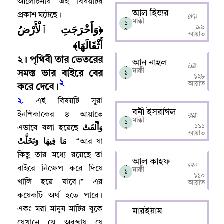
আলোচনায় এই বিষয়টির
আল হিজর
প্রকাশ ঘটেছে
।
০
মাক্কী
১
﴿وَأَخْرَجَتِ ٱلْأَرْضُ
৯৯
৫
আয়াত
أَثْقَالَهَا﴾
২
।
পৃথিবী তার ভেতরের
আন নাহল
০
মাক্কী
সমস্ত ভার বাইরে বের
১
১২৮
৬
২
আয়াত
করে দেবে
।
২.
এই বিষয়টি সূরা
বনী ইসরাঈল
ইনশিকাকের ৪ আয়াতে
০
মাক্কী
১
وَأَلْقَتْ
১১১
এভাবে বলা হয়েছে
৭
আয়াত
مَا فِيهَا وَتَخَلَّتْ
“
আর যা
কিছু তার মধ্যে রয়েছে তা
আল কাহফ
০
বাইরে নিক্ষেপ করে দিয়ে
মাক্কী
১
১১০
৮
খালি হয়ে যাবে
।
” এর
আয়াত
কয়েকটি অর্থ হতে পারে
।
একঃ মরা মানুষ মাটির বুকে
মারইয়াম
যেখানে যে অবস্থায় যে