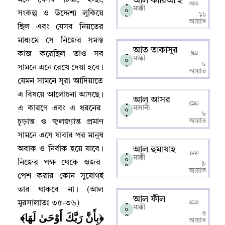
আল কারিআ’হ
১
মাক্কী
০
সংকল্প ও উদ্দেশ্য লুকিয়ে
১১
১
আয়াত
ছিল এবং যেসব নিয়তের
মাধ্যমে সে নিজের সমস্ত
আত তাকাসুর
১
কাজ করেছিল তাও সব
মাক্কী
০
৮
সামনে এনে রেখে দেয়া হবে
।
২
আয়াত
যেমন সামনে সূরা আদিয়াতে
এ বিষয়ে আলোচনা আসছে
।
আল আসর
১
এ কারণে এবং এ ধরনের
মাদানী
০
৮
৩
আয়াত
চূড়ান্ত ও জ্বলজ্যান্ত প্রমাণ
সামনে এসে যাবার পর মানুষ
অবাক ও নির্বাক হয়ে যাবে
।
আল হুমাযাহ
১
মাক্কী
০
নিজের পক্ষ থেকে ওজর
৯
৪
আয়াত
পেশ করার কোন সুযোগই
তার থাকবে না
।
(আল
আল ফীল
১
মুরসালাতঃ ৩৫-৩৬)
মাক্কী
০
﴿بِأَنَّ رَبَّكَ أَوْحَىٰ لَهَا﴾
৫
৫
আয়াত