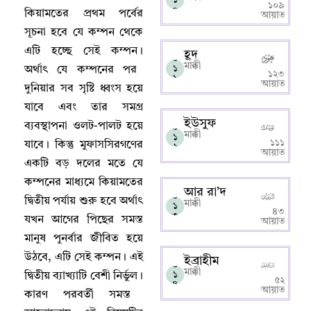
১০৯
০
কিয়ামতের প্রথম পর্বের
আয়াত
সূচনা হবে যে কম্পন থেকে
এটি হচ্ছে সেই কম্পন
।
হূদ
০
মাক্কী
১
অর্থাৎ যে কম্পনের পর
১২৩
১
আয়াত
দুনিয়ার সব সৃষ্টি ধ্বংস হয়ে
যাবে এবং তার সমগ্র
ইউসুফ
ব্যবস্থাপনা ওলট-পালট হয়ে
০
মাক্কী
১
১১১
যাবে
।
কিন্তু মুফাসসিরগণের
২
আয়াত
একটি বড় দলের মতে যে
কম্পনের মাধ্যমে কিয়ামতের
আর রা’দ
০
দ্বিতীয় পর্যায় শুরু হবে অর্থাৎ
মাক্কী
১
৪৩
৩
যখন আগের পিছের সমস্ত
আয়াত
মানুষ পুনর্বার জীবিত হয়ে
উঠবে
,
এটি সেই কম্পন
।
এই
ইব্রাহীম
০
মাক্কী
১
দ্বিতীয় ব্যাখ্যাটি বেশী নির্ভুল
।
৫২
৪
আয়াত
কারণ পরবর্তী সমস্ত