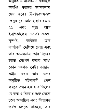
অনুগত ও নাফরমান সবাইকে
অবশ্যি তাদের আমলনামা
দেয়া হবে
।
(উদাহরণস্বরূপ
দেখুন সূরা আল হাক্কার ১৯ ও
২৫ এবং সূরা আল
ইনশিকাকের ৭-১০) একথা
সুস্পষ্ট
,
কাউকে তার
কার্যাবলী দেখিয়ে দেয়া এবং
তার আমলনামা তার নিজের
হাতে সোপর্দ করার মধ্যে
কোন তফাত নেই
।
তাছাড়া
যমীন যখন তার ওপর
অনুষ্ঠিত ঘটনাবলী পেশ
করবে তখন হক ও বাতিলের
যে দ্বন্দ্ব ও বিরোধ শুরু থেকে
চলে আসছিল এবং কিয়ামত
পর্যন্ত চলতে থাকবে
,
তার