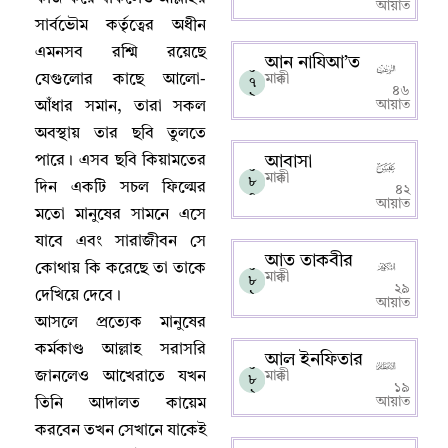
আয়াত
সার্বভৌম কর্তৃত্বের অধীন
এমনসব রশ্মি রয়েছে
আন নাযিআ’ত
০
যেগুলোর কাছে আলো-
মাক্কী
৭
৪৬
৯
আয়াত
আঁধার সমান
,
তারা সকল
অবস্থায় তার ছবি তুলতে
পারে
।
এসব ছবি কিয়ামতের
আবাসা
০
মাক্কী
৮
দিন একটি সচল ফিল্মের
৪২
০
আয়াত
মতো মানুষের সামনে এসে
যাবে এবং সারাজীবন সে
আত তাকবীর
০
কোথায় কি করেছে তা তাকে
মাক্কী
৮
২৯
দেখিয়ে দেবে
।
১
আয়াত
আসলে প্রত্যেক মানুষের
কর্মকাণ্ড আল্লাহ‌ সরাসরি
আল ইনফিতার
০
জানলেও আখেরাতে যখন
মাক্কী
৮
১৯
২
আয়াত
তিনি আদালত কায়েম
করবেন তখন সেখানে যাকেই