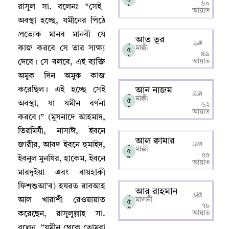
৬০
রাসূল সা. বলেনঃ “সেই
১
আয়াত
অবস্থা হচ্ছে
,
যমীনের পিঠে
প্রত্যেক মানব মানবী যে
আত তূর
০
কাজ করবে সে তার সাক্ষ্য
মাক্কী
৫
৪৯
২
আয়াত
দেবে
।
সে বলবে
,
এই ব্যক্তি
অমুক দিন অমুক কাজ
করেছিল
।
এই হচ্ছে সেই
আন নাজম
০
মাক্কী
৫
অবস্থা
,
যা যমীন বর্ণনা
৬২
৩
আয়াত
করবে
।
” (মুসনাদে আহমাদ
,
তিরমিযী
,
নাসাঈ
,
ইবনে
আল ক্বামার
০
জারীর
,
আবদ ইবনে হুমাইদ
,
মাক্কী
৫
৫৫
ইবনুল মুনযির
,
হাকেম
,
ইবনে
৪
আয়াত
মারদুইয়া এবং বায়হাকী
ফিশশুআ’ব) হযরত রাবআহ
আর রাহমান
০
আল খারাশী রেওয়ায়াত
মাদানী
৫
৭৮
৫
আয়াত
করেছেন
,
রাসূলুল্লাহ সা.
বলেন
, “
যমীন থেকে তোমরা