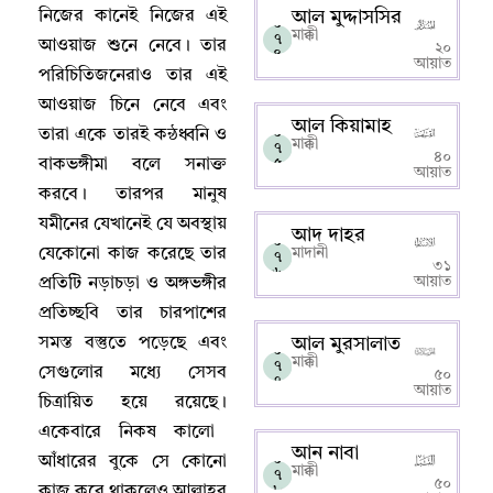
নিজের কানেই নিজের এই
আল মুদ্দাসসির
০
মাক্কী
৭
আওয়াজ শুনে নেবে
।
তার
২০
৪
আয়াত
পরিচিতিজনেরাও তার এই
আওয়াজ চিনে নেবে এবং
আল কিয়ামাহ
০
তারা একে তারই কন্ঠধ্বনি ও
মাক্কী
৭
৪০
বাকভঙ্গীমা বলে সনাক্ত
৫
আয়াত
করবে
।
তারপর মানুষ
যমীনের যেখানেই যে অবস্থায়
আদ দাহর
০
যেকোনো কাজ করেছে তার
মাদানী
৭
৩১
৬
আয়াত
প্রতিটি নড়াচড়া ও অঙ্গভঙ্গীর
প্রতিচ্ছবি তার চারপাশের
সমস্ত বস্তুতে পড়েছে এবং
আল মুরসালাত
০
মাক্কী
৭
সেগুলোর মধ্যে সেসব
৫০
৭
আয়াত
চিত্রায়িত হয়ে রয়েছে
।
একেবারে নিকষ কালো
আন নাবা
০
আঁধারের বুকে সে কোনো
মাক্কী
৭
৫০
কাজ করে থাকলেও আল্লাহর
৮