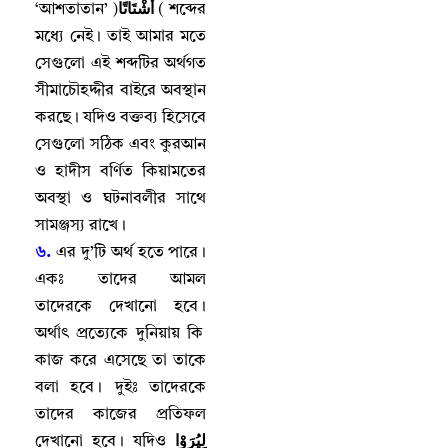
أَشْتَاتًا
‘আশতাতান’
(
)
শব্দের
মধ্যে নেই
।
তাই আমার মতে
সেগুলো এই শব্দটির অর্থগত
সীমাচৌহদ্দীর বাইরে অবস্থান
করছে
।
যদিও বক্তব্য হিসেবে
সেগুলো সঠিক এবং কুরআন
ও হাদীস বর্ণিত কিয়ামতের
অবস্থা ও ঘটনাবলীর সাথে
সামঞ্জস্য রাখে
।
৬.
এর দু’টি অর্থ হতে পারে
।
একঃ তাদের আমল
তাদেরকে দেখানো হবে
।
অর্থাৎ প্রত্যেকে দুনিয়ায় কি
কাজ করে এসেছে তা তাকে
বলা হবে
।
দুইঃ তাদেরকে
তাদের কাজের প্রতিফল
لِيُرَوْا
দেখানো হবে
।
যদিও