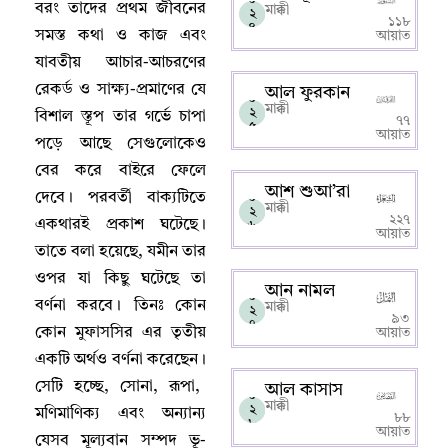
বরং তাদের প্রথম জীবনের
মাক্কী
২
১১৮
৪
সমস্ত কথা ও কাজ এবং
আয়াত
যাবতীয় আচার-আচরণের
রেকর্ড ও সাক্ষ্য-প্রমাণের যে
আল ফুরকান
০
মাক্কী
২
বিশাল স্তূপ তার গর্ভে চাপা
৭৭
৫
আয়াত
পড়ে আছে সেগুলোকেও
বের করে বাইরে ফেলে
আশ শুআ’রা
দেবে
।
পরবর্তী বাক্যটিতে
০
মাক্কী
২
২২৭
একথারই প্রকাশ ঘটেছে
।
৬
আয়াত
তাতে বলা হয়েছে
,
যমীন তার
ওপর যা কিছু ঘটেছে তা
আন নামল
০
বর্ণনা করবে
।
তিনঃ কোন
মাক্কী
২
৯৩
৭
কোন মুফাসসির এর তৃতীয়
আয়াত
একটি অর্থও বর্ণনা করেছেন
।
সেটি হচ্ছে
,
সোনা
,
রূপা
,
আল কাসাস
০
মাক্কী
২
মণিমাণিক্য এবং অন্যান্য
৮৮
৮
আয়াত
যেসব মূল্যবান সম্পদ ভূ-