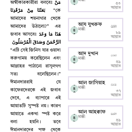
مَنْ
৪
অস্বীকারকারীরা বলবেঃ
৫৩
২
আয়াত
بَعَثَنَا مِنْ مَرْقَدِنَا
“
কে
আমাদের শয়নাগার থেকে
আয যুখরুফ
আমাদের উঠালো
?”
এর
০
মাক্কী
৪
هَذَا مَا وَعَدَ
৮৯
জবাব আসবেঃ
৩
আয়াত
الرَّحْمَنُ وَصَدَقَ الْمُرْسَلُونَ
“
এটি সেই জিনিস যার ওয়াদা
আদ দুখান
০
করুণাময় করেছিলেন এবং
মাক্কী
৪
৫৯
৪
আল্লাহর পাঠানো রাসূলগণ
আয়াত
সত্য বলেছিলেন
।
”
ঈমানদাররাই যে
আল জাসিয়াহ
০
মাক্কী
৪
কাফেরদেরকে এই জবাব
৩৭
৫
আয়াত
দেবে
,
এ ব্যাপারে এই
আয়াতটি সুস্পষ্ট নয়
।
কারণ
আল আহক্বাফ
আয়াতে একথা স্পষ্ট করে
০
মাক্কী
৪
৫৯
বলা হয়নি
।
তবে
৬
আয়াত
ঈমানদারদের পক্ষ থেকে