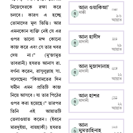
নিজেদেরকে রক্ষা করে
আল ওয়াকিআ’
০
মাক্কী
৫
চলবে
।
কারণ এ হচ্ছে
৯৬
৬
আয়াত
তোমাদের মূল ভিত্তি
।
আর
এমনকোন ব্যক্তি নেই যে এর
আল হাদীদ
০
ওপর ভালো মন্দ কোনো
মাদানী
৫
২৯
কাজ করে এবং সে তার খবর
৭
আয়াত
দেয় না
।
” (মু’জামুত
তাবরানী) হযরত আনাস রা.
আল মুজাদালাহ
০
বর্ণনা করেন
,
রাসূলুল্লাহ সা.
মাদানী
৫
২২
৮
আয়াত
বলেছেনঃ “কিয়ামতের দিন
যমীন এমন প্রতিটি কাজ
নিয়ে আসবে
।
যা তার পিঠের
আল হাশর
০
মাদানী
৫
ওপর করা হয়েছে
।
” তারপর
২২
৯
আয়াত
তিনি এই আয়াতটি
তেলাওয়াত করেন
।
(ইবনে
আল
০
মারদুইয়া
,
বায়হাকী) হযরত
মুমতাহিনাহ
৬