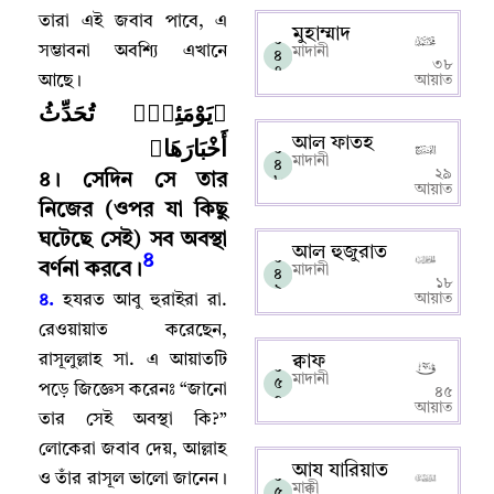
তারা এই জবাব পাবে
,
এ
মুহাম্মাদ
০
সম্ভাবনা অবশ্যি এখানে
মাদানী
৪
৩৮
৭
আছে
।
আয়াত
﴿يَوْمَئِذٍۢ تُحَدِّثُ
أَخْبَارَهَا﴾
আল ফাতহ
০
মাদানী
৪
২৯
৪
।
সেদিন সে তার
৮
আয়াত
নিজের (ওপর যা কিছু
ঘটেছে সেই) সব অবস্থা
আল হুজুরাত
০
৪
বর্ণনা করবে
।
মাদানী
৪
১৮
৯
আয়াত
৪.
হযরত আবু হুরাইরা রা.
রেওয়ায়াত করেছেন
,
রাসূলুল্লাহ সা. এ আয়াতটি
ক্বাফ
০
মাদানী
৫
পড়ে জিজ্ঞেস করেনঃ “জানো
৪৫
০
আয়াত
তার সেই অবস্থা কি
?”
লোকেরা জবাব দেয়
,
আল্লাহ‌
আয যারিয়াত
০
ও তাঁর রাসূল ভালো জানেন
।
মাক্কী
৫