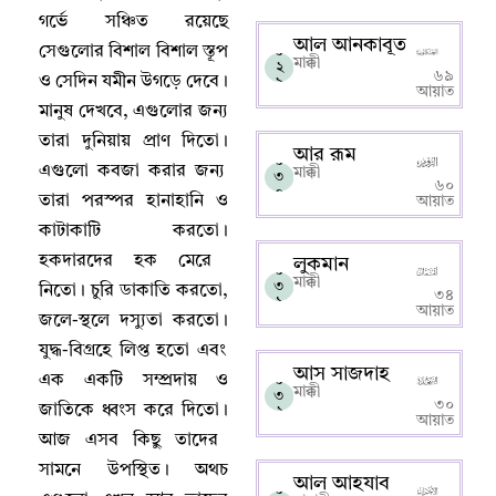
গর্ভে সঞ্চিত রয়েছে
আল আনকাবূত
সেগুলোর বিশাল বিশাল স্তূপ
০
মাক্কী
২
৬৯
ও সেদিন যমীন উগড়ে দেবে
।
৯
আয়াত
মানুষ দেখবে
,
এগুলোর জন্য
তারা দুনিয়ায় প্রাণ দিতো
।
আর রূম
০
এগুলো কবজা করার জন্য
মাক্কী
৩
৬০
০
তারা পরস্পর হানাহানি ও
আয়াত
কাটাকাটি করতো
।
হকদারদের হক মেরে
লুকমান
০
মাক্কী
৩
নিতো
।
চুরি ডাকাতি করতো
,
৩৪
১
আয়াত
জলে-স্থলে দস্যুতা করতো
।
যুদ্ধ-বিগ্রহে লিপ্ত হতো এবং
আস সাজদাহ
এক একটি সম্প্রদায় ও
০
মাক্কী
৩
৩০
জাতিকে ধ্বংস করে দিতো
।
২
আয়াত
আজ এসব কিছু তাদের
সামনে উপস্থিত
।
অথচ
আল আহযাব
০