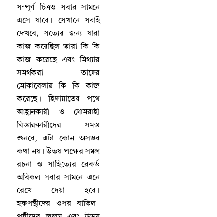
সম্পূর্ণ চিত্রও সবার সামনে
এসে যাবে
।
সেখানে সবাই
দেখবে
,
সত্যের জন্য যারা
কাজ করেছিল তারা কি কি
কাজ করেছে এবং মিথ্যার
সমর্থকরা তাদের
মোকাবেলায় কি কি কাজ
করেছে
।
হিদায়াতের পথে
আহ্বানকারী ও গোমরাহী
বিস্তারকারীদের সমস্ত
শুনবে
,
এটা কোন অসম্ভব
কথা নয়
।
উভয় পক্ষের সমগ্র
রচনা ও সাহিত্যের রেকর্ড
অবিকল সবার সামনে এনে
রেখে দেয়া হবে
।
হকপন্থীদের ওপর বাতিল
পন্থীদের জুলুম এবং উভয়