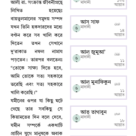
১৩৫
আলী রা. সংক্রান্ত জীবনীগ্রন্থে
০
মাদানী
আয়াত
লিখিত হয়েছেঃ
বায়তুলমালের সমুদয় সম্পদ
আস সাফ
০
যখন তিনি হকদারদের মধ্যে
মাদানী
৬
১৪
১
আয়াত
বণ্টন করে সব খালি করে
দিতেন তখন সেখানে
দু’রাকাত নফল নামায
আল জুমুআ’
০
মাদানী
৬
পড়তেন
।
তারপর বলতেনঃ
১১
২
আয়াত
“তোকে সাক্ষ্য দিতে হবে
,
আমি তোকে সত্য সহকারে
আল মুনাফিকুন
০
ভরেছি এবং সত্য সহকারে
মাদানী
৬
১১
খালি করেছি
।
”
৩
আয়াত
যমীনের ওপর যা কিছু ঘটে
গেছে তার সবকিছু সে
আত তাগাবুন
০
কিয়ামতের দিন বলে দেবে
,
মাদানী
৬
১৮
৪
আয়াত
যমীন সম্পর্কে একথাটি
প্রাচীন যুগে মানুষকে অবাক