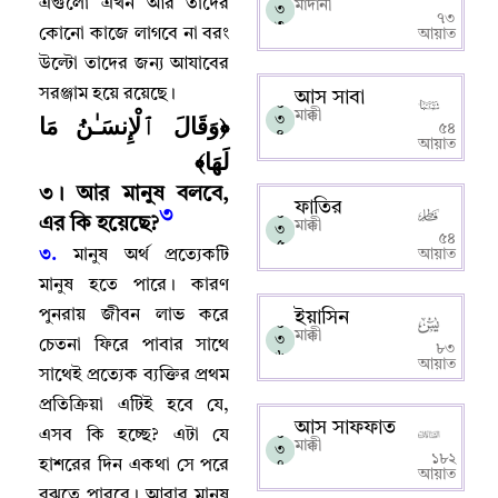
এগুলো এখন আর তাদের
মাদানী
৩
৭৩
৩
কোনো কাজে লাগবে না বরং
আয়াত
উল্টো তাদের জন্য আযাবের
সরঞ্জাম হয়ে রয়েছে
।
আস সাবা
০
মাক্কী
﴿وَقَالَ ٱلْإِنسَـٰنُ مَا
৩
৫৪
৪
আয়াত
لَهَا﴾
৩
।
আর মানুষ বলবে
,
ফাতির
৩
০
এর কি হয়েছে
?
মাক্কী
৩
৫৪
৫
৩.
মানুষ অর্থ প্রত্যেকটি
আয়াত
মানুষ হতে পারে
।
কারণ
পুনরায় জীবন লাভ করে
ইয়াসিন
০
মাক্কী
৩
চেতনা ফিরে পাবার সাথে
৮৩
৬
আয়াত
সাথেই প্রত্যেক ব্যক্তির প্রথম
প্রতিক্রিয়া এটিই হবে যে
,
আস সাফফাত
এসব কি হচ্ছে
?
এটা যে
০
মাক্কী
৩
১৮২
হাশরের দিন একথা সে পরে
৭
আয়াত
বুঝতে পারবে
।
আবার মানুষ