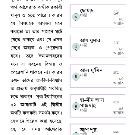
অর্থ আখেরাত অস্বীকারকারী
ছোয়াদ
০
মানুষ ও হতে পারো
।
কারণ
মাক্কী
৩
৮৮
৮
যে বিষয়কে অসম্ভব মনে
আয়াত
করতো তা তার সামনে ঘটে
যেতে থাকবে এবং সে এসব
আয যুমার
০
মাক্কী
৩
দেখে অবাক ও পেরেশান
৮৮
৯
আয়াত
হবে
।
তবে ঈমানদারদের
মনে এ ধরনের বিস্ময় ও
আল মু’মিন
পেরেশানি থাকবে না
।
কারণ
০
মাক্কী
৪
৮৫
তখন তাদের আকীদা-বিশ্বাস
০
আয়াত
ও প্রত্যয় অনুযায়ীই সবকিছু
হতে থাকবে
।
সূরা ইয়াসিনের
হা-মীম আস
০
৫২ আয়াতটি এই দ্বিতীয়
সাজদাহ
৪
৫৪
১
মাক্কী
অর্থটি কতকটা সমর্থন করে
।
আয়াত
সেখানে উল্লেখ করা হয়েছে
যে
,
সে সময় আখেরাত
আশ শূরা
০
মাক্কী