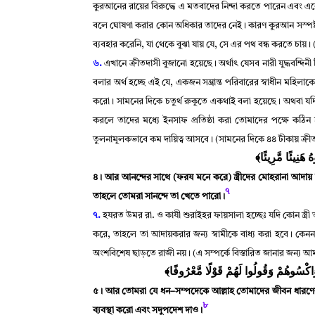
কুরআনের রায়ের বিরুদ্ধে এ মতবাদের নিন্দা করতে পারেন এবং এ
বলে ঘোষণা করার কোন অধিকার তাদের নেই
।
কারণ কুরআন সস্পষ্ট
ব্যবহার করেনি
,
যা থেকে বুঝা যায় যে
,
সে এর পথ বন্ধ করতে চায়
।
(
৬.
এখানে ক্রীতদাসী বুজানো হয়েছে
।
অর্থাৎ যেসব নারী যুদ্ধবন্
বলার অর্থ হচ্ছে এই যে
,
একজন সম্ভ্রান্ত পরিবারের স্বাধীন মহিল
করো
।
সামনের দিকে চতুর্থ রুকূতে একথাই বলা হয়েছে
।
অথবা যদি 
করলে তাদের মধ্যে ইনসাফ প্রতিষ্ঠা করা তোমাদের পক্ষে কঠিন
তুলনামূলকভাবে কম দায়িত্ব আসবে
।
(সামনের দিকে ৪৪ টীকায় ক্রী
﴿ هَنِيئًا مَّرِيئًا
৪
।
আর আনন্দের সাথে (ফরয মনে করে) স্ত্রীদের মোহরানা আদায়
৭
তাহলে তোমরা সানন্দে তা খেতে পারো
।
৭.
হযরত উমর রা. ও কাযী শুরাইহর ফায়সালা হচ্ছেঃ যদি কোন স্ত্রী
করে
,
তাহলে তা আদায়করার জন্য স্বামীকে বাধ্য করা হবে
।
কেননা
অংশবিশেষ ছাড়তে রাজী নয়
।
(এ সম্পর্কে বিস্তারিত জানার জন্য আম
﴿ وَاكْسُوهُمْ وَقُولُوا لَهُمْ قَوْلًا مَّعْرُوفًا
৫
।
আর তোমরা যে ধন–সম্পদেকে আল্লাহ তোমাদের জীবন ধারণে
৮
ব্যবস্থা করো এবং সদুপদেশ দাও
।