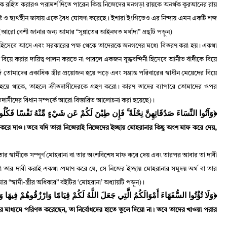
কে রহিত করারও পরামর্শ দিতে পারেন কিন্তু নিজেদের মনগড়া রায়কে অনর্থক কুরআনের রায়
 ও দ্ব্যর্থহীন ভাষায় একে বৈধ ঘোষণা করেছে
।
ইশারা ইংগিতেও এর নিন্দায় এমন একটি শব্দ
আরো বেশী জানার জন্য আমার “সুন্নাতের আইনগত মর্যাদা” গ্রন্থটি পড়ুন)
দিনী হিসেবে আসে এবং সরকারের পক্ষ থেকে তাদেরকে জনগণের মধ্যে বিতরণ করা হয়
।
একথা
াকে বিয়ে করার দায়িত্ব পালন করতে না পারলে একজন যুদ্ধবন্দিনী হিসেবে আনীত বাঁদীকে বিয়ে
তোমাদের একাধিক স্ত্রীর প্রয়োজন হয়ে পড়ে এবং সম্ভ্রান্ত পরিবারের স্বাধীন মেয়েদের বিয়ে
 হয়ে থাকে
,
তাহলে ক্রীতদাসীদেরকে গ্রহণ করো
।
কারণ তাদের ব্যাপারে তোমাদের ওপর
তদাসীদের বিধান সম্পর্কে আরো বিস্তারিত আলোচনা করা হয়েছে)
।
وَآتُوا النِّسَاءَ صَدُقَاتِهِنَّ نِحْلَةً ۚ فَإِن طِبْنَ لَكُمْ عَن شَيْءٍ مِّنْهُ نَفْسًا فَكُلُوهُ﴾
 করে দাও
।
তবে যদি তারা নিজেরাই নিজেদের ইচ্ছায় মোহরানার কিছু অংশ মাফ করে দেয়
,
 তার স্বামীকে সম্পূর্ণ মোহরানা বা তার অংশবিশেষ মাফ করে দেয় এবং তারপর আবার তা দাবী
 তার দাবী করাই একথা প্রমাণ করে যে
,
সে নিজের ইচ্ছায় মোহরানার সমুদয় অর্থ বা তার
ার “স্বামী-স্ত্রীর অধিকার” বইটির
‘
মোহরানা
’
অধ্যায়টি পড়ুন)
।
وَلَا تُؤْتُوا السُّفَهَاءَ أَمْوَالَكُمُ الَّتِي جَعَلَ اللَّهُ لَكُمْ قِيَامًا وَارْزُقُوهُمْ فِيهَا﴾
র মাধ্যমে পরিণত করেছেন
,
তা নির্বোধদের হাতে তুলে দিয়ো না
।
তবে তাদের খাওয়া পরার