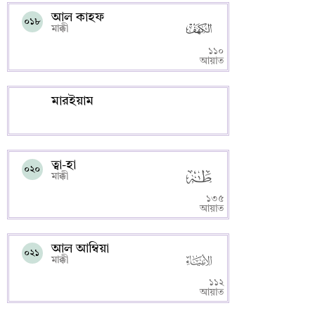
আল কাহফ
০১৮
মাক্কী
১১০
আয়াত
মারইয়াম
ত্বা-হা
০২০
মাক্কী
১৩৫
আয়াত
আল আম্বিয়া
০২১
মাক্কী
১১২
আয়াত