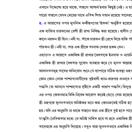
এখানে উদ্দেশ্যে হয়ে থাকে
,
তাহলে আশ্চর্য হবার কিছুই নেই
।
এ ছা
পারো তাহলে যেসব মেয়ের সাথে এতিম শিশু সন্তান রয়েছে তাদের
৫.
এ আয়াতের ওপর মুসলিম ফকীহগণের
‘
ইজমা
’
অনুষ্ঠিত হয়েছ
এক ব্যক্তির চারজনের বেশী স্ত্রী রাখা নিষিদ্ধ করা হয়েছে
।
হাদীস থ
কালে নয়জন স্ত্রী ছিল
।
নবী সা. তাঁকে চারজন স্ত্রী রেখে দিয়ে বাকি
পাঁচজন স্ত্রী
।
নবী সা. তার এক স্ত্রীকে তালাক দেবার হুকম দেন
।
এছাড়াও এ আয়াতে একাধিক স্ত্রী রাখার বৈধতাকে ইনসাফ ও ন্যায়নিষ
একাধিক স্ত্রী রাখার বৈধতার সুযোগ ব্যবহার করে সে মূলত আল্লা
আদালতসমূহ তাদের অভিযোগ শুনে সে ব্যাপারে সঠিক ব্যবস্থা গ্র
কোন কোন লোক পাশ্চাত্যবাসীদের খৃষ্টবাদী ধ্যান-ধারণার প্রভাব
পদ্ধতি (যা আসলে পাশ্চাত্যের দৃষ্টিতে একটি খারাপ পদ্ধতি) বিলু
এর ওপর কেবলমাত্র বিধি-নিষেধ আরোপ করেই ছেড়ে দেয়া হয়েছ
স্ত্রী গ্রহণকে মূলগতভাবে অনিষ্টকর মনে করা কোনক্রমেই সঠিক হত
হয়
।
যদি এর অনুমতি না থাকে তাহলে যারা এক স্ত্রীতে তুষ্ট হতে পার
সংস্কৃতি-নৈতিকতার মধ্যে যে অনিষ্ট সাধিত হবে তা হবে একাধিক স্ত
তাদেরকে এর অনুমতি দিয়েছে
।
তবুও যারা মুলগতভাবে একাধিক ব