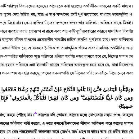
কটি পরিপূর্ণ বিধান দেয়া হয়েছে
।
তাদেরকে বলা হয়েছেঃ অর্থ জীবন যাপনের একটি মাধ্যম
।
তে তুলে দেয়া উচিত নয়
,
যারা এ অর্থ-সম্পদের ত্রুটিপূর্ণ ব্যবহারের মাধ্যমে তামাদ্দুনিক ও
র পথে নিয়ে যায়
।
কোন ব্যক্তির নিজের সম্পদের ওপর তার মালিকানা অধিকার থাকে ঠিকই
।
বে ব্যবহার করার যোগ্যতা না রাখে এবং তার ত্রুটিপূর্ণ ব্যবহারের কারণে সামাজিক বিপর্যয়
।
মানুষের জীবন যাপনের প্রয়োজনীয় সামগ্রীর চাহিদা অবশ্যি পূর্ণ হতে হবে
।
তবে মালিকানা
িত হওয়া উচিত যে
,
এ ব্যবহার নৈতিক ও তামাদ্দুনিক জীবন এবং সামগ্রিক অর্থনীতির জন্য
্পদ-সম্পত্তির মালিককে ক্ষুদ্র পরিসরে এদিকে অবশ্যি নজর রাখতে হবে যে
,
নিজের সম্পদ সে
 বৃহত্তর পরিসরে এটা ইসলামী রাষ্ট্রের দায়িত্বের অন্তরভুক্ত হতে হবে যে
,
যারা নিজেদের
র ধন-সম্পদ ব্যবহার করছে
,
তাদের ধন-সম্পত্তি সে নিজের পরিচালনাধীনে নিয়ে নেবে এবং
وَابْتَلُوا الْيَتَامَىٰ حَتَّىٰ إِذَا بَلَغُوا النِّكَاحَ فَإِنْ آنَسْتُم مِّنْهُمْ رُشْدًا فَادْفَعُوا إِل ۚ
وَمَن كَانَ غَنِيًّا فَلْيَسْتَعْفِفْ ۖ وَمَن كَانَ فَقِيرًا فَلْيَأْكُلْ بِالْمَعْرُوفِ ۚ فَإِذَا دَفَ
حَسِيبًا﴾
৯
োগ্য বয়সে পৌঁছে যায়
।
তারপর যদি তোমরা তাদের মধ্যে যোগ্যতার সন্ধান পাও
,
তাহলে
জেদের অধিকার দাবী করবে
,
এ ভয়ে কখনো ইনসাফের সীমানা অতিক্রম করে তাদের সম্পদ
ে সে যেন পরহেজগারী অবলম্বন করে (অর্থাৎ অর্থ গ্রহণ না করে) আর যে গরীব হবে সে