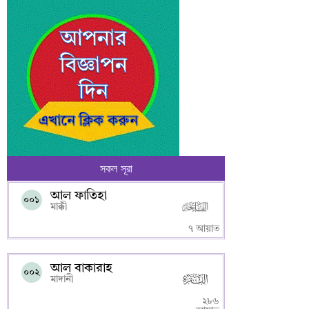
সকল সূরা
আল ফাতিহা
০০১
মাক্কী
৭ আয়াত
আল বাকারাহ
০০২
মাদানী
২৮৬