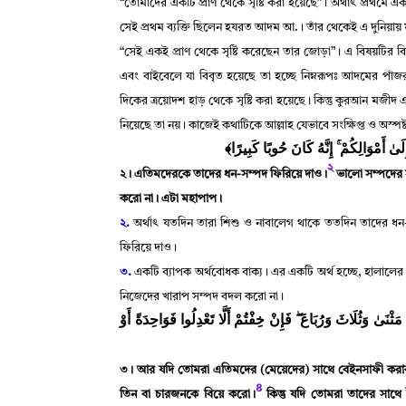
“
তোমাদের একটি প্রাণ থেকে সৃষ্টি করা হয়েছে”
।
অর্থাৎ প্রথমে এক
সেই প্রথম ব্যক্তি ছিলেন হযরত আদম আ.
।
তাঁর থেকেই এ দুনিয়ায় 
“
সেই একই প্রাণ থেকে সৃষ্টি করেছেন তার জোড়া”
।
এ বিষয়টির বিস
এবং বাইবেলে যা বিবৃত হয়েছে তা হচ্ছে নিম্নরূপঃ আদমের পাঁজর
দিকের ত্রয়োদশ হাড় থেকে সৃষ্টি করা হয়েছে
।
কিন্তু কুরআন মজীদ এ
নিয়েছে তা নয়
।
কাজেই কথাটিকে আল্লাহ যেভাবে সংক্ষিপ্ত ও অস্পষ্
﴿إِلَىٰ أَمْوَالِكُمْ ۚ إِنَّهُ كَانَ حُوبًا كَبِيرًا
২
২
।
এতিমদেরকে তাদের ধন-সম্পদ ফিরিয়ে দাও
।
ভালো সম্পদের 
করো না
।
এটা মহাপাপ
।
২.
অর্থাৎ যতদিন তারা শিশু ও নাবালেগ থাকে ততদিন তাদের ধন-সম
ফিরিয়ে দাও
।
৩.
একটি ব্যাপক অর্থবোধক বাক্য
।
এর একটি অর্থ হচ্ছে
,
হালালের প
নিজেদের খারাপ সম্পদ বদল করো না
।
﴿ٰ وَثُلَاثَ وَرُبَاعَ ۖ فَإِنْ خِفْتُمْ أَلَّا تَعْدِلُوا فَوَاحِدَةً أَوْ
৩
।
আর যদি তোমরা এতিমদের (মেয়েদের) সাথে বেইনসাফী করার
৪
তিন বা চারজনকে বিয়ে করো
।
কিন্তু যদি তোমরা তাদের সা