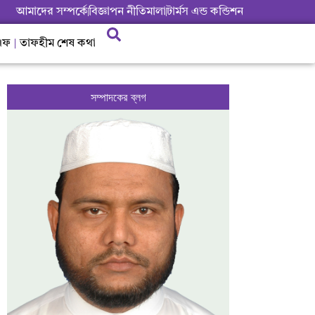
আমাদের সম্পর্কে
বিজ্ঞাপন নীতিমালা
টার্মস এন্ড কন্ডিশন
এফ
তাফহীম শেষ কথা
সম্পাদকের ব্লগ