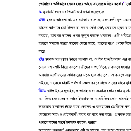
৬
তোমাদের অধিকারে সেসব মেয়ে আছে তাদেরকে বিয়ে করো
।
বে
৪.
মুফাসসিরগণ এর তিনটি অর্থ বর্ণনা করেছেনঃ
একঃ
হযরত আয়েশা রা. এর ব্যাখ্যায় বলেছেনঃ জাহেলী যুগে যে
তাদের ব্যাপারে তো উচ্চবাচ্য করার কেউ নেই
,
যেভাবে ইচ্ছা তা
করতো
,
তারপর তাদের ওপর জুলুম করতে থাকতো
।
এরি পরিপ্রে
তাহলে সমাজে আরো অনেক মেয়ে আছে
,
তাদের মধ্যে থেকে নি
করে
।
দুইঃ
হযরত আবদুল্লাহ ইবনে আব্বাস রা. ও তাঁর ছাত্র ইকরামা এর ব্যাখ
লোক দশ দশটি বিয়ে করতো
।
স্ত্রীদের সংখ্যাধিক্যের কারণে সং
অসহায় আত্মীয়াদের অধিকারের দিকে হাত বাড়াতো
।
এ কারণে আল্লা
এই যে
,
এ থেকে চারটি পর্যন্ত স্ত্রী গ্রহণ করবে যাতে তাদের সাথে স
তিনঃ
সাঈদ ইবনে জুবাইর
,
কাতাদাহ এবং অন্যান্য কোন কোন মুফ
না
।
কিন্তু মেয়েদের ব্যাপারে ইনসাফ ও ন্যায়নীতির কোন ধারণাই 
অত্যাচার চালাতো ইচ্ছে মতো
।
তাদের এ ব্যবহারের প্রেক্ষিতে বল
মেয়েদের সাথেও বেইনসাফী করার ব্যাপারে ভয় করো
।
প্রথমত চার
পারবে যাদের সাথে ইনসাফ করতো পারবে
।
আয়াতের শব্দাবলী এমনভাবে গ্রথিত হয়েছে
,
যার ফলে সেখান থেকে