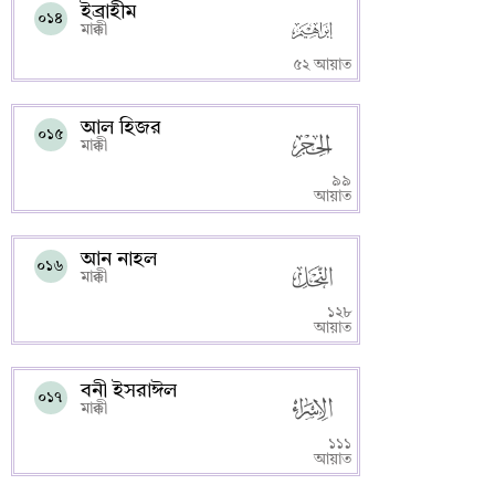
ইব্রাহীম
০১৪
মাক্কী
৫২ আয়াত
আল হিজর
০১৫
মাক্কী
৯৯
আয়াত
আন নাহল
০১৬
মাক্কী
১২৮
আয়াত
বনী ইসরাঈল
০১৭
মাক্কী
১১১
আয়াত