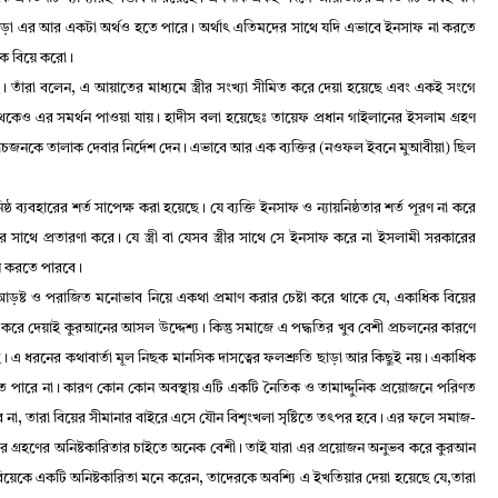
ড়া এর আর একটা অর্থও হতে পারে
।
অর্থাৎ এতিমদের সাথে যদি এভাবে ইনসাফ না করতে
কে বিয়ে করো
।
ে
।
তাঁরা বলেন
,
এ আয়াতের মাধ্যমে স্ত্রীর সংখ্যা সীমিত করে দেয়া হয়েছে এবং একই সংগে
েকেও এর সমর্থন পাওয়া যায়
।
হাদীস বলা হয়েছেঃ তায়েফ প্রধান গাইলানের ইসলাম গ্রহণ
 পাঁচজনকে তালাক দেবার নির্দেশ দেন
।
এভাবে আর এক ব্যক্তির (নওফল ইবনে মুআবীয়া) ছিল
্ঠ ব্যবহারের শর্ত সাপেক্ষ করা হয়েছে
।
যে ব্যক্তি ইনসাফ ও ন্যায়নিষ্ঠতার শর্ত পূরণ না করে
হর সাথে প্রতারণা করে
।
যে স্ত্রী বা যেসব স্ত্রীর সাথে সে ইনসাফ করে না ইসলামী সরকারের
হণ করতে পারবে
।
ে আড়ষ্ট ও পরাজিত মনোভাব নিয়ে একথা প্রমাণ করার চেষ্টা করে থাকে যে
,
একাধিক বিয়ের
প্ত করে দেয়াই কুরআনের আসল উদ্দেশ্য
।
কিন্তু সমাজে এ পদ্ধতির খুব বেশী প্রচলনের কারণে
ে
।
এ ধরনের কথাবার্তা মূল নিছক মানসিক দাসত্বের ফলশ্রুতি ছাড়া আর কিছুই নয়
।
একাধিক
ে পারে না
।
কারণ কোন কোন অবস্থায় এটি একটি নৈতিক ও তামাদ্দুনিক প্রয়োজনে পরিণত
ে না
,
তারা বিয়ের সীমানার বাইরে এসে যৌন বিশৃংখলা সৃষ্টিতে তৎপর হবে
।
এর ফলে সমাজ-
্রীর গ্রহণের অনিষ্টকারিতার চাইতে অনেক বেশী
।
তাই যারা এর প্রয়োজন অনুভব করে কুরআন
িয়েকে একটি অনিষ্টকারিতা মনে করেন
,
তাদেরকে অবশ্যি এ ইখতিয়ার দেয়া হয়েছে যে
,
তারা