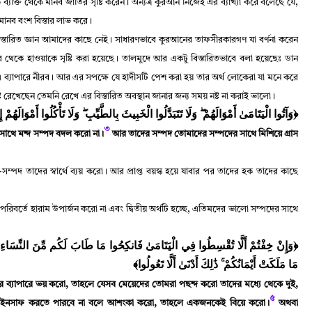
 ব্যক্তি থেকে মানব জাতির সৃষ্টি করেন
।
অন্যত্র কুরআন নিজেই এর ব্যাখ্যা করে বলেছে যে
,
মানব বংশ বিস্তার লাভ করে
।
্তারিত জ্ঞান আমাদের কাছে নেই
।
সাধারণভাবে কুরআনের তাফসীরকারগণ যা বর্ণনা করেন
 থেকে হাওয়াকে সৃষ্টি করা হয়েছে
।
তালমুদে আর একটু বিস্তারিতভাবে বলা হয়েছেঃ ডান
 ব্যাপারে নীরব
।
আর এর সপক্ষে যে হাদীসটি পেশ করা হয় তার অর্থ লোকেরা যা মনে করে
ট রেখেছেন তেমনি রেখে এর বিস্তারিত অবস্থান জানার জন্য সময় নষ্ট না করাই ভালো
।
وَآتُوا الْيَتَامَىٰ أَمْوَالَهُمْ ۖ وَلَا تَتَبَدَّلُوا الْخَبِيثَ بِالطَّيِّبِ ۖ وَلَا تَأْكُلُوا أَمْوَالَهُمْ ﴾
৩
সাথে মন্দ সম্পদ বদল করো না
।
আর তাদের সম্পদ তোমাদের সম্পদের সাথে মিশিয়ে গ্রাস
্পদ তাদের স্বার্থে ব্যয় করো
।
আর প্রাপ্ত বয়স্ক হয়ে যাবার পর তাদের হক তাদের কাছে
রিবর্তে হারাম উপার্জন করো না এবং দ্বিতীয় অর্থটি হচ্ছে
,
এতিমদের ভালো সম্পদের সাথে
وَإِنْ خِفْتُمْ أَلَّا تُقْسِطُوا فِي الْيَتَامَىٰ فَانكِحُوا مَا طَابَ لَكُم مِّنَ النِّسَاءِ مَثْنَى
مَا مَلَكَتْ أَيْمَانُكُمْ ۚ ذَٰلِكَ أَدْنَىٰ أَلَّا تَعُولُوا﴾
 ব্যাপারে ভয় করো
,
তাহলে যেসব মেয়েদের তোমরা পছন্দ করো তাদের মধ্যে থেকে দুই
,
৫
থে ইনসাফ করতে পারবে না বলে আশংকা করো
,
তাহলে একজনকেই বিয়ে করো
।
অথবা