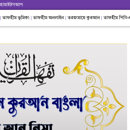
হোয়াইটসআপ
তাফহীম ভূমিকা
তাফহীম অনলাইন
তরজমায়ে কুরআন
তাফহীম পিডি