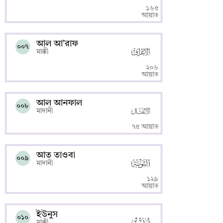
১৬৫
আয়াত
আল আ’রাফ
০০৭
মাক্কী
২০৬
আয়াত
আল আনফাল
০০৮
মাদানী
৭৫ আয়াত
আত তাওবা
০০৯
মাদানী
১২৯
আয়াত
ইউনুস
০১০
মাক্কী