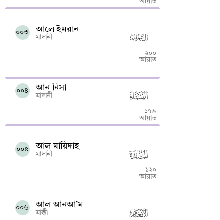
আয়াত
আলে ইমরান
০০৩
মাদানী
২০০
আয়াত
আন নিসা
০০৪
মাদানী
১৭৬
আয়াত
আল মায়িদাহ
০০৫
মাদানী
১২০
আয়াত
আল আনআ’ম
০০৬
মাক্কী