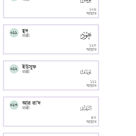
১০৯
আয়াত
হূদ
০১১
মাক্কী
১২৩
আয়াত
ইউসুফ
০১২
মাক্কী
১১১
আয়াত
আর রা’দ
০১৩
মাক্কী
৪৩
আয়াত