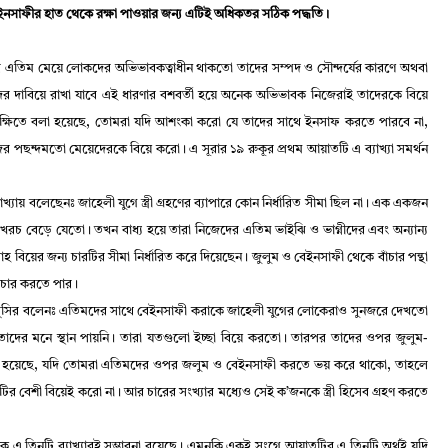
ইনসাফীর হাত থেকে রক্ষা পাওয়ার জন্য এটিই অধিকতর সঠিক পদ্ধতি
।
সব এতিম মেয়ে লোকদের অভিভাবকত্বাধীন থাকতো তাদের সম্পদ ও সৌন্দর্যের কারণে অথবা
দের দাবিয়ে রাখা যাবে এই ধারণার বশবর্তী হয়ে অনেক অভিভাবক নিজেরাই তাদেরকে বিয়ে
ক্ষিতে বলা হয়েছে
,
তোমরা যদি আশংকা করো যে তাদের সাথে ইনসাফ করতে পারবে না
,
জের পছন্দমতো মেয়েদেরকে বিয়ে করো
।
এ সূরার ১৯ রুকূর প্রথম আয়াতটি এ ব্যাখ্যা সমর্থন
্যায় বলেছেনঃ জাহেলী যুগে স্ত্রী গ্রহণের ব্যাপারে কোন নির্ধারিত সীমা ছিল না
।
এক একজন
সার খরচ বেড়ে যেতো
।
তখন বাধ্য হয়ে তারা নিজেদের এতিম ভাইঝি ও ভাগ্নীদের এবং অন্যান্য
হ বিয়ের জন্য চারটির সীমা নির্ধারিত করে দিয়েছেন
।
জুলুম ও বেইনসাফী থেকে বাঁচার পন্থা
ুবিচার করতে পার
।
াস্‌সির বলেনঃ এতিমদের সাথে বেইনসাফী করাকে জাহেলী যুগের লোকেরাও সুনজরে দেখতো
তাদের মনে স্থান পায়নি
।
তারা যতগুলো ইচ্ছা বিয়ে করতো
।
তারপর তাদের ওপর জুলুম-
া হয়েছে
,
যদি তোমরা এতিমদের ওপর জলুম ও বেইনসাফী করতে ভয় করে থাকো
,
তাহলে
টির বেশী বিয়েই করো না
।
আর চারের সংখ্যার মধ্যেও সেই ক
’
জনকে স্ত্রী হিসেব গ্রহণ করতে
 এ তিনটি ব্যাখ্যারই সম্ভাবনা রয়েছে
।
এমনকি একই সংগে আয়াতটির এ তিনটি অর্থই যদি