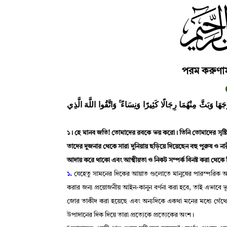
পরম করুণাম
﴿َا وَبَثَّ مِنْهُمَا رِجَالًا كَثِيرًا وَنِسَاءً ۚ وَاتَّقُوا اللَّهَ الَّذِي
১
।
হে মানব জতি! তোমাদের রবকে ভয় করো
।
তিনি তোমাদের সৃষ্ট
তাদের দুজনার থেকে সারা দুনিয়ায় ছড়িয়ে দিয়েছেন বহু পুরুষ ও না
আদায় করে থাকো এবং আত্মীয়তা ও নিকট সম্পর্ক বিনষ্ট করা থেকে
১.
যেহেতু সামনের দিকের আয়াত গুলোতে মানুষের পারস্পরিক 
করার জন্য প্রয়োজনীয় আইন-কানুন বর্ণনা করা হবে
,
তাই এভাবে ভূ
জোর তাকীদ করা হয়েছে এবং অন্যদিকে একথা মনের মধ্যে গেঁথে
উপাদানের দিক দিয়ে তারা প্রত্যেকে প্রত্যেকের অংশ
।