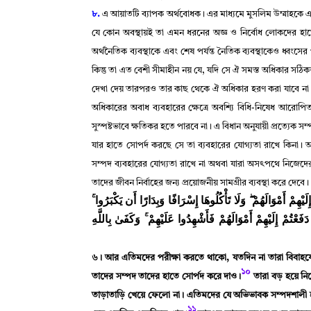
৮.
এ আয়াতটি ব্যাপক অর্থবোধক
।
এর মাধ্যমে মুসলিম উম্মাহকে এ
যে কোন অবস্থায়ই তা এমন ধরনের অজ্ঞ ও নির্বোধ লোকদের হা
অর্থনৈতিক ব্যবস্থাকে এবং শেষ পর্যন্ত নৈতিক ব্যবস্থাকেও ধ্বংসে
কিন্তু তা এত বেশী সীমাহীন নয় যে
,
যদি সে ঐ সমস্ত অধিকার সঠিকভা
দেখা দেয় তারপরও তার কাছ থেকে ঐ অধিকার হরণ করা যাবে না
অধিকারের অবাধ ব্যবহারের ক্ষেত্রে অবশ্যি বিধি-নিষেধ আরোপ
সুস্পষ্টভাবে ক্ষতিকর হতে পারবে না
।
এ বিধান অনুযায়ী প্রত্যেক সম
যার হাতে সোপর্দ করছে সে তা ব্যবহারের যোগ্যতা রাখে কিনা
।
আর
সম্পদ ব্যবহারের যোগ্যতা রাখে না অথবা যারা অসৎপথে নিজেদে
তাদের জীবন নির্বাহের জন্য প্রয়োজনীয় সামগ্রীর ব্যবস্থা করে দেবে
।
﴿َيْهِمْ أَمْوَالَهُمْ ۖ وَلَا تَأْكُلُوهَا إِسْرَافًا وَبِدَارًا أَن يَكْبَرُوا
عْتُمْ إِلَيْهِمْ أَمْوَالَهُمْ فَأَشْهِدُوا عَلَيْهِمْ ۚ وَكَفَىٰ بِاللَّهِ
৬
।
আর এতিমদের পরীক্ষা করতে থাকো
,
যতদিন না তারা বিবাহয
১০
তাদের সম্পদ তাদের হাতে সোর্পদ করে দাও
।
তারা বড় হয়ে নি
তাড়াতাড়ি খেয়ে ফেলো না
।
এতিমদের যে অভিভাবক সম্পদশালী হব
১১