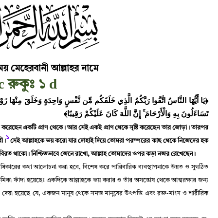
য় মেহেরবানী আল্লাহর নামে
c
d
রুকুঃ ১
يَا أَيُّهَا النَّاسُ اتَّقُوا رَبَّكُمُ الَّذِي خَلَقَكُم مِّن نَّفْسٍ وَاحِدَةٍ وَخَلَقَ مِنْهَا زَوْجَه
تَسَاءَلُونَ بِهِ وَالْأَرْحَامَ ۚ إِنَّ اللَّهَ كَانَ عَلَيْكُمْ رَقِيبًا﴾
ি করেছেন একটি প্রাণ থেকে
।
আর সেই একই প্রাণ থেকে সৃষ্টি করেছেন তার জোড়া
।
তারপর
১
রী
।
সেই আল্লাহকে ভয় করো যার দোহাই দিয়ে তোমরা পরস্পরের কাছ থেকে নিজেদের হক
 বিরত থাকো
।
নিশ্চিতভাবে জেনে রাখো
,
আল্লাহ তোমাদের ওপর কড়া নজর রেখেছেন
।
অধিকারের কথা আলোচনা করা হবে
,
বিশেষ করে পারিবারিক ব্যবস্থাপনাকে উন্নত ও সুগঠিত
মিকা ফাঁদা হয়েছেঃ একদিকে আল্লাহকে ভয় করার ও তাঁর অসন্তোষ থেকে আত্মরক্ষার জন্য
 দেয়া হয়েছে যে
,
একজন মানুষ থেকে সমস্ত মানুষের উৎপত্তি এবং রক্ত-মাংস ও শারীরিক