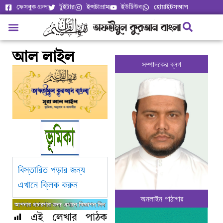
ফেসবুক গ্রুপ
টুইটার
ইন্সটাগ্রাম
ইউটিউব
হোয়াইটসআপ
আল লাইল
সম্পাদকের ব্লগ
বিস্তারিত পড়ার জন্য
এখানে ক্লিক করুন
অনলাইন পাঠাগার
এই লেখার পাঠক