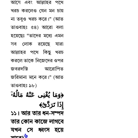
আসে এবং আল্লাহর পথে
খরচ করলেও যেন মন চায়
না তবুও খরচ করে
।
” (আত
তাওবাহঃ ৫৪) আরো বলা
হয়েছেঃ “তাদের মধ্যে এমন
সব লোক রয়েছে যারা
আল্লাহর পথে কিছু খরচ
করলে তাকে নিজেদের ওপর
জবরদস্তি আরোপিত
জরিমানা মনে করে
।
” (আত
তাওবাহঃ ৯৮)
﴿وَمَا يُغْنِى عَنْهُ مَالُهُۥٓ
إِذَا تَرَدَّىٰٓ﴾
১১
।
আর তার ধন-সম্পদ
তার কোন কাজে লাগবে
যখন সে ধ্বংস হয়ে
৬