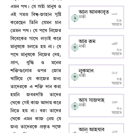
এমন পথ
।
যে স্রষ্টা মানুষ ও
আল আনকাবূত
০
এই সমগ্র বিশ্ব-জাহান সৃষ্টি
মাক্কী
২
৬৯
৯
করেছেন তিনি যেমন চান
আয়াত
তেমন পথ
।
যে পথে নিজের
বিবেকের সাথে লড়াই করে
আর রূম
০
মাক্কী
মানুষকে চলতে হয় না
।
যে
৩
৬০
০
আয়াত
পথে মানুষকে নিজের দেহ
,
প্রাণ
,
বুদ্ধি ও মনের
লুকমান
শক্তিগুলোর ওপর জোর
০
মাক্কী
৩
খাটিয়ে যে কাজের জন্য
৩৪
১
আয়াত
তাদেরকে এ শক্তি দান করা
হয়নি জবরদস্তি তাদের
আস সাজদাহ
০
থেকে সেই কাজ আদায় করে
মাক্কী
৩
৩০
২
নিতে হয় না
।
বরং তাদের
আয়াত
থেকে এমন কাজ নেয় যে
জন্য তাদেরকে প্রকৃত পক্ষে
আল আহযাব
০