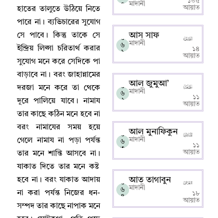
১৩৫
০
মাদানী
আয়াত
হাতের তালুতে উঠিয়ে নিতে
পারে না
।
ব্যভিচারের সুযোগ
আস সাফ
সে পাবে
।
কিন্তু তাকে সে
০
মাদানী
৬
ইন্দ্রিয় লিপ্সা চরিতার্থ করার
১৪
১
আয়াত
সুযোগ মনে করে সেদিকে পা
বাড়াবে না
।
বরং জাহান্নামের
আল জুমুআ’
০
দরজা মনে করে তা থেকে
মাদানী
৬
১১
২
দূরে পালিয়ে যাবে
।
নামায
আয়াত
তার কাছে কঠিন মনে হবে না
বরং নামাযের সময় হয়ে
আল মুনাফিকুন
০
মাদানী
গেলে নামায না পড়া পর্যন্ত
৬
১১
৩
আয়াত
তার মনে শান্তি আসবে না
।
যাকাত দিতে তার মনে কষ্ট
আত তাগাবুন
হবে না
।
বরং যাকাত আদায়
০
মাদানী
৬
না করা পর্যন্ত নিজের ধন-
১৮
৪
আয়াত
সম্পদ তার কাছে নাপাক মনে