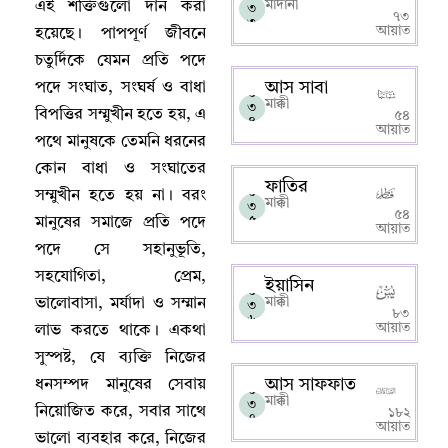
মাদানী
এই শক্তিগুলো দান করা
৩
৭৩
৩
আয়াত
হয়েছে
।
পাপপূর্ণ জীবনে
চতুর্দিকে যেমন প্রতি পদে
আস সাবা
পদে সংঘাত
,
সংঘর্ষ ও বাধা
০
মাক্কী
৩
বিপত্তির সম্মুখীন হতে হয়
,
এ
৫৪
৪
আয়াত
পথে মানুষকে তেমনি ধরনের
কোন বাধা ও সংঘাতের
ফাতির
০
সম্মুখীন হতে হয় না
।
বরং
মাক্কী
৩
৫৪
৫
মানুষের সমাজে প্রতি পদে
আয়াত
পদে সে সহানুভূতি
,
সহযোগিতা
,
প্রেম
,
ইয়াসিন
০
মাক্কী
ভালোবাসা
,
মর্যাদা ও সম্মান
৩
৮৩
৬
আয়াত
লাভ করতে থাকে
।
একথা
সুস্পষ্ট
,
যে ব্যক্তি নিজের
আস সাফফাত
ধনসম্পদ মানুষের সেবায়
০
মাক্কী
৩
নিয়োজিত করে
,
সবার সাথে
১৮২
৭
আয়াত
ভালো ব্যবহার করে
,
নিজের