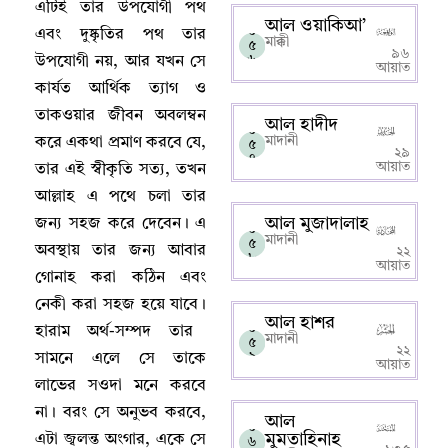
এটিই তার উপযোগী পথ
আল ওয়াকিআ’
০
এবং দুষ্কৃতির পথ তার
মাক্কী
৫
৯৬
৬
উপযোগী নয়
,
আর যখন সে
আয়াত
কার্যত আর্থিক ত্যাগ ও
তাকওয়ার জীবন অবলম্বন
আল হাদীদ
০
মাদানী
করে একথা প্রমাণ করবে যে
,
৫
২৯
৭
আয়াত
তার এই স্বীকৃতি সত্য
,
তখন
আল্লাহ‌ এ পথে চলা তার
আল মুজাদালাহ
জন্য সহজ করে দেবেন
।
এ
০
মাদানী
৫
অবস্থায় তার জন্য আবার
২২
৮
আয়াত
গোনাহ করা কঠিন এবং
নেকী করা সহজ হয়ে যাবে
।
আল হাশর
০
হারাম অর্থ-সম্পদ তার
মাদানী
৫
২২
৯
সামনে এলে সে তাকে
আয়াত
লাভের সওদা মনে করবে
না
।
বরং সে অনুভব করবে
,
আল
০
মুমতাহিনাহ
এটা জ্বলন্ত অংগার
,
একে সে
৬