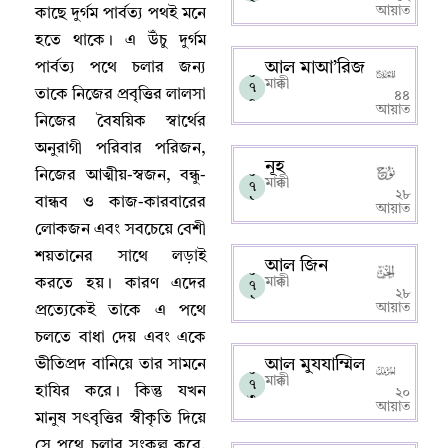
৯
আয়াত
কাছে দুর্গম পার্বত্য পথই মনে
হতে থাকে
।
এ উঁচু দুর্গম
আল মাআ’রিজ
পার্বত্য পথে চলার জন্য
০
মাক্কী
৭
তাকে নিজের প্রবৃত্তির লালসা
৪৪
০
আয়াত
নিজের বৈষয়িক স্বার্থের
অনুরাগী পরিবার পরিজন
,
নূহ
০
নিজের আত্মীয়-স্বজন
,
বন্ধু-
মাক্কী
৭
২৮
১
বান্ধব ও কাজ-কারবারের
আয়াত
লোকজন এবং সবচেয়ে বেশী
শয়তানের সাথে লড়াই
আল জিন
০
মাক্কী
করতে হয়
।
কারণ এদের
৭
২৮
২
আয়াত
প্রত্যেকেই তাকে এ পথে
চলতে বাধা দেয় এবং একে
আল মুযযাম্মিল
ভীতিপ্রদ বানিয়ে তার সামনে
০
মাক্কী
৭
হাযির করে
।
কিন্তু যখন
২০
৩
আয়াত
মানুষ সৎবৃত্তির স্বীকৃতি দিয়ে
সে পথে চলার সংকল্প করে
,