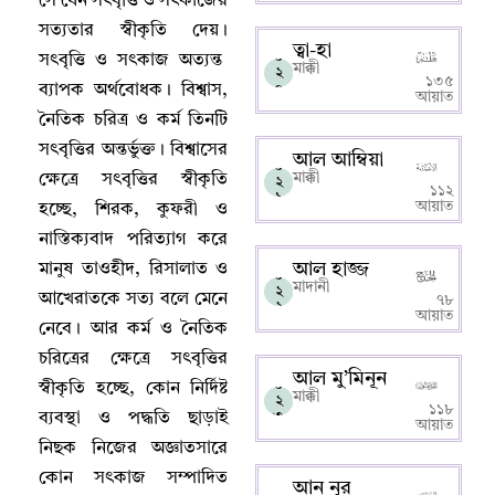
সে যেন সৎবৃত্তি ও সৎকাজের
সত্যতার স্বীকৃতি দেয়
।
ত্বা-হা
০
সৎবৃত্তি ও সৎকাজ অত্যন্ত
মাক্কী
২
১৩৫
০
ব্যাপক অর্থবোধক
।
বিশ্বাস
,
আয়াত
নৈতিক চরিত্র ও কর্ম তিনটি
সৎবৃত্তির অন্তর্ভুক্ত
।
বিশ্বাসের
আল আম্বিয়া
০
মাক্কী
ক্ষেত্রে সৎবৃত্তির স্বীকৃতি
২
১১২
১
আয়াত
হচ্ছে
,
শিরক
,
কুফরী ও
নাস্তিক্যবাদ পরিত্যাগ করে
আল হাজ্জ
মানুষ তাওহীদ
,
রিসালাত ও
০
মাদানী
২
আখেরাতকে সত্য বলে মেনে
৭৮
২
আয়াত
নেবে
।
আর কর্ম ও নৈতিক
চরিত্রের ক্ষেত্রে সৎবৃত্তির
আল মু’মিনূন
০
স্বীকৃতি হচ্ছে
,
কোন নির্দিষ্ট
মাক্কী
২
১১৮
৩
ব্যবস্থা ও পদ্ধতি ছাড়াই
আয়াত
নিছক নিজের অজ্ঞাতসারে
কোন সৎকাজ সম্পাদিত
আন নূর
০