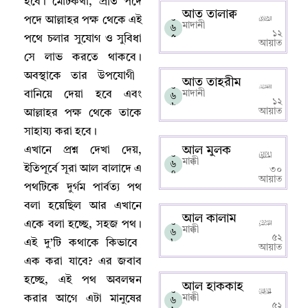
হবে
।
মোটকথা
,
প্রতি পদে
আত তালাক্ব
০
পদে আল্লাহর পক্ষ থেকে এই
মাদানী
৬
১২
৫
পথে চলার সুযোগ ও সুবিধা
আয়াত
সে লাভ করতে থাকবে
।
অবস্থাকে তার উপযোগী
আত তাহরীম
০
মাদানী
বানিয়ে দেয়া হবে এবং
৬
১২
৬
আয়াত
আল্লাহর পক্ষ থেকে তাকে
সাহায্য করা হবে
।
আল মুলক
এখানে প্রশ্ন দেখা দেয়
,
০
মাক্কী
৬
ইতিপূর্বে সূরা আল বালাদে এ
৩০
৭
আয়াত
পথটিকে দুর্গম পার্বত্য পথ
বলা হয়েছিল আর এখানে
আল কালাম
০
একে বলা হচ্ছে
,
সহজ পথ
।
মাক্কী
৬
৫২
৮
এই দু’টি কথাকে কিভাবে
আয়াত
এক করা যাবে
?
এর জবাব
হচ্ছে
,
এই পথ অবলম্বন
আল হাককাহ
০
মাক্কী
করার আগে এটা মানুষের
৬
৫২