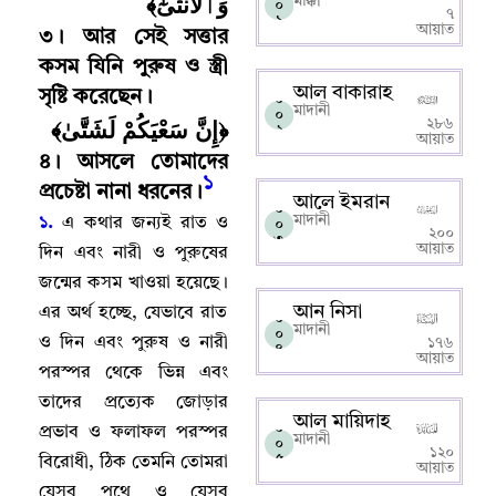
وَٱلْأُنثَىٰٓ﴾
মাক্কী
০
৭
১
আয়াত
৩
।
আর সেই সত্তার
কসম যিনি পুরুষ ও স্ত্রী
আল বাকারাহ
সৃষ্টি করেছেন
।
০
মাদানী
০
﴿إِنَّ سَعْيَكُمْ لَشَتَّىٰ﴾
২৮৬
২
আয়াত
৪
।
আসলে তোমাদের
১
প্রচেষ্টা নানা ধরনের
।
আলে ইমরান
০
মাদানী
১.
এ কথার জন্যই রাত ও
০
২০০
৩
আয়াত
দিন এবং নারী ও পুরুষের
জন্মের কসম খাওয়া হয়েছে
।
আন নিসা
এর অর্থ হচ্ছে
,
যেভাবে রাত
০
মাদানী
০
ও দিন এবং পুরুষ ও নারী
১৭৬
৪
আয়াত
পরস্পর থেকে ভিন্ন এবং
তাদের প্রত্যেক জোড়ার
আল মায়িদাহ
০
প্রভাব ও ফলাফল পরস্পর
মাদানী
০
১২০
৫
বিরোধী
,
ঠিক তেমনি তোমরা
আয়াত
যেসব পথে ও যেসব