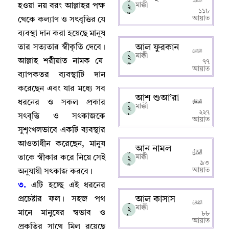
মাক্কী
হওয়া নয় বরং আল্লাহর পক্ষ
২
১১৮
৪
আয়াত
থেকে কল্যাণ ও সৎবৃত্তির যে
ব্যবস্থা দান করা হয়েছে মানুষ
আল ফুরকান
তার সত্যতার স্বীকৃতি দেবে
।
০
মাক্কী
২
আল্লাহ‌ শরীয়াত নামক যে
৭৭
৫
আয়াত
ব্যাপকতর ব্যবস্থাটি দান
করেছেন এবং যার মধ্যে সব
আশ শুআ’রা
০
ধরনের ও সকল প্রকার
মাক্কী
২
২২৭
৬
সৎবৃত্তি ও সৎকাজকে
আয়াত
সুশৃংখলভাবে একটি ব্যবস্থার
আওতাধীন করেছেন
,
মানুষ
আন নামল
০
মাক্কী
তাকে স্বীকার করে নিয়ে সেই
২
৯৩
৭
আয়াত
অনুযায়ী সৎকাজ করবে
।
৩.
এটি হচ্ছে এই ধরনের
আল কাসাস
প্রচেষ্টার ফল
।
সহজ পথ
০
মাক্কী
২
মানে মানুষের স্বভাব ও
৮৮
৮
আয়াত
প্রকৃতির সাথে মিল রয়েছে