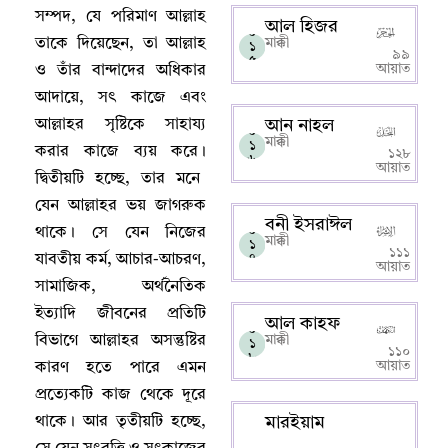
সম্পদ
,
যে পরিমাণ আল্লাহ‌
আল হিজর
০
তাকে দিয়েছেন
,
তা আল্লাহ‌
মাক্কী
১
৯৯
৫
আয়াত
ও তাঁর বান্দাদের অধিকার
আদায়ে
,
সৎ কাজে এবং
আল্লাহর সৃষ্টিকে সাহায্য
আন নাহল
০
মাক্কী
১
করার কাজে ব্যয় করে
।
১২৮
৬
আয়াত
দ্বিতীয়টি হচ্ছে
,
তার মনে
যেন আল্লাহর ভয় জাগরুক
বনী ইসরাঈল
০
থাকে
।
সে যেন নিজের
মাক্কী
১
১১১
যাবতীয় কর্ম
,
আচার-আচরণ
,
৭
আয়াত
সামাজিক
,
অর্থনৈতিক
ইত্যাদি জীবনের প্রতিটি
আল কাহফ
০
বিভাগে আল্লাহর অসন্তুষ্টির
মাক্কী
১
১১০
৮
আয়াত
কারণ হতে পারে এমন
প্রত্যেকটি কাজ থেকে দূরে
থাকে
।
আর তৃতীয়টি হচ্ছে
,
মারইয়াম