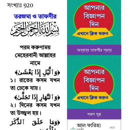
সংখ্যাঃ
920
তরজমা ও তাফসীর
পরম
করুণাময়
অন্যান্য তাফসীর গ্রন্থ
মেহেরবানী আল্লাহর
নামে
﴿وَٱلَّيْلِ إِذَا يَغْشَىٰ﴾
১
।
রাতের কসম যখন
তা ঢেকে যায়
।
﴿وَٱلنَّهَارِ إِذَا تَجَلَّىٰ﴾
২
।
দিনের কসম যখন
তা উজ্জ্বল হয়
।
সকল সূরা
﴿وَمَا خَلَقَ ٱلذَّكَرَ
আল ফাতিহা
০