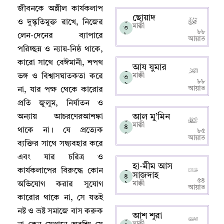
জীবনকে অশ্লীল কার্যকলাপ
ছোয়াদ
০
ও দুস্কৃতিমুক্ত রাখে
,
নিজের
মাক্কী
৩
৮৮
৮
লেন-দেনের ব্যাপারে
আয়াত
পরিচ্ছন্ন ও ন্যায়-নিষ্ঠ থাকে
,
কারো সাথে বেঈমানী
,
শপথ
আয যুমার
০
মাক্কী
ভঙ্গ ও বিশ্বাসঘাতকতা করে
৩
৮৮
৯
আয়াত
না
,
যার পক্ষ থেকে কারোর
প্রতি জুলুম
,
নির্যাতন ও
আল মু’মিন
অন্যায় আচরণেরআশঙ্কা
০
মাক্কী
৪
থাকে না
।
যে প্রত্যেক
৮৫
০
আয়াত
ব্যক্তির সাথে সদ্ব্যবহার করে
এবং যার চরিত্র ও
হা-মীম আস
০
কার্যকলাপের বিরুদ্ধে কোন
সাজদাহ
৪
৫৪
১
মাক্কী
অভিযোগ করার সুযোগ
আয়াত
কারোর থাকে না
,
সে যতই
নষ্ট ও ভ্রষ্ট সমাজে বাস করুক
আশ শূরা
০
মাক্কী