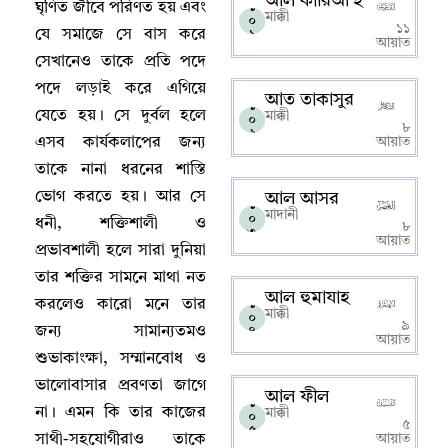
আল কারিআ’হ
ঘৃণিত জীবে পরিণত হয় এবং
১
মাক্কী
০
১১
যে সমাজে সে বাস করে
১
আয়াত
সেখানেও তাকে প্রতি পদে
পদে লড়াই করে এগিয়ে
আত তাকাসুর
১
যেতে হয়
।
সে দুর্বল হলে
মাক্কী
০
৮
২
এসব কার্যকলাপের জন্য
আয়াত
তাকে নানা ধরনের শাস্তি
ভোগ করতে হয়
।
আর সে
আল আসর
১
মাদানী
০
ধনী
,
শক্তিশালী ও
৮
৩
আয়াত
প্রভাবশালী হলে সারা দুনিয়া
তার শক্তির সামনে মাথা নত
আল হুমাযাহ
করলেও কারো মনে তার
১
মাক্কী
০
৯
জন্য সামান্যতমও
৪
আয়াত
শুভাকাংক্ষা
,
সম্মানবোধ ও
ভালোবাসার প্রবণতা জাগে
আল ফীল
১
না
।
এমন কি তার কাজের
মাক্কী
০
৫
৫
সাথী-সহযোগীরাও তাকে
আয়াত