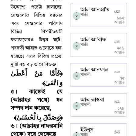
উদ্দেশ্যে প্রচেষ্টা চালাচ্ছো
আল আনআ’ম
০
মাক্কী
সেগুলোও বিভিন্ন ধরনের
০
১৬৫
৬
আয়াত
এবং সেগুলোর পরিণাম
বিভিন্ন বিপরীতধর্মী
আল আ’রাফ
ফলাফলেরও উদ্ভব ঘটে
।
০
মাক্কী
০
পরবর্তী আয়াত গুলোতে বলা
২০৬
৭
আয়াত
হয়েছেঃ এসব বিভিন্ন প্রচেষ্টা
দু’টি বড় বড় ভাগে বিভক্ত
।
আল আনফাল
﴿فَأَمَّا مَنْ أَعْطَىٰ
০
মাদানী
০
৭৫
৮
وَٱتَّقَىٰ﴾
আয়াত
৫
।
কাজেই যে
আত তাওবা
(আল্লাহর পথে) ধন
০
মাদানী
০
সম্পদ দান করেছে
,
১২৯
৯
আয়াত
﴿وَصَدَّقَ بِٱلْحُسْنَىٰ﴾
৬
।
(আল্লাহর নাফরমানি
ইউনুস
০
থেকে) দূরে থেকেছে
মাক্কী
১