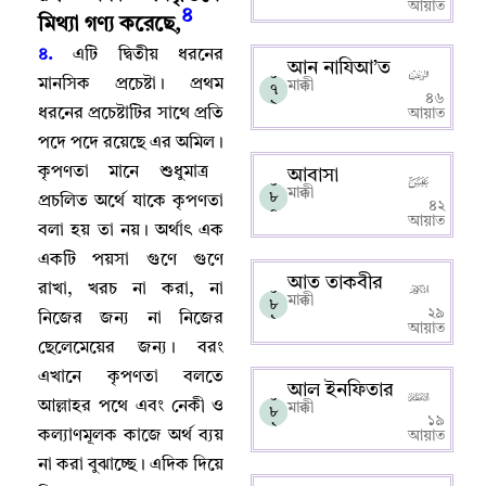
আয়াত
৪
মিথ্যা গণ্য করেছে
,
৪.
এটি দ্বিতীয় ধরনের
আন নাযিআ’ত
০
মানসিক প্রচেষ্টা
।
প্রথম
মাক্কী
৭
৪৬
৯
ধরনের প্রচেষ্টাটির সাথে প্রতি
আয়াত
পদে পদে রয়েছে এর অমিল
।
কৃপণতা মানে শুধুমাত্র
আবাসা
০
মাক্কী
৮
প্রচলিত অর্থে যাকে কৃপণতা
৪২
০
আয়াত
বলা হয় তা নয়
।
অর্থাৎ এক
একটি পয়সা গুণে গুণে
আত তাকবীর
রাখা
,
খরচ না করা
,
না
০
মাক্কী
৮
২৯
নিজের জন্য না নিজের
১
আয়াত
ছেলেমেয়ের জন্য
।
বরং
এখানে কৃপণতা বলতে
আল ইনফিতার
০
আল্লাহর পথে এবং নেকী ও
মাক্কী
৮
১৯
২
কল্যাণমূলক কাজে অর্থ ব্যয়
আয়াত
না করা বুঝাচ্ছে
।
এদিক দিয়ে