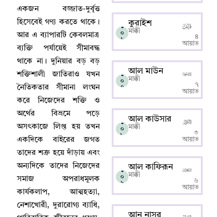
একজন বজ্জাত-দুর্বৃত্ত
হিসেবেই গণ্য করতে থাকে
।
কুরাইশ
১
মাক্কী
০
আর এ ব্যাপারটি কেবলমাত্র
৪
৬
আয়াত
ব্যক্তি পর্যায়েই সীমাবদ্ধ
থাকে না
।
দুনিয়ার বড় বড়
আল মাউন
শক্তিশালী জাতিরাও যখন
১
মাক্কী
০
৭
নৈতিকতার সীমানা লংঘন
৭
আয়াত
করে নিজেদের শক্তি ও
অর্থের বিভ্রমে পড়ে
আল কাউসার
১
অসৎকাজে লিপ্ত হয় তখন
মাক্কী
০
৩
৮
একদিকে বাইরের জগত
আয়াত
তাদের শত্রু হয়ে দাঁড়ায় এবং
অন্যদিকে তাদের নিজেদের
আল কাফিরূন
১
মাক্কী
০
সমাজ অপরাধমূলক
৬
৯
আয়াত
কার্যকলাপ
,
আত্মহত্যা
,
নেশাখোরী
,
দুরারোগ্য ব্যাধি
,
আন নাসর