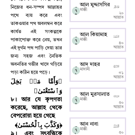
আল মুদ্দাসসির
০
নিজের ধন-সম্পদ আল্লাহর
মাক্কী
৭
২০
৪
পথে ব্যয় করে এবং
আয়াত
তাকওয়ার পথ অবলম্বন করে
কার্যত এই সংকল্পকে
আল কিয়ামাহ
০
মাক্কী
পাকাপোক্ত করে নেয়
,
তখন
৭
৪০
৫
আয়াত
এই দুর্গম পথ পাড়ি দেয়া তার
জন্য সহজ এবং নৈতিক
আদ দাহর
অবনতির গভীর খাদে গড়িয়ে
০
মাদানী
৭
পড়া কঠিন হয়ে পড়ে
।
৩১
৬
আয়াত
﴿وَأَمَّا مَنۢ بَخِلَ
وَٱسْتَغْنَىٰ﴾
আল মুরসালাত
০
৮
।
আর যে কৃপণতা
মাক্কী
৭
৫০
৭
আয়াত
করেছে
,
আল্লাহ‌ থেকে
বেপরোয়া হয়ে গেছে
﴿وَكَذَّبَ بِٱلْحُسْنَىٰ﴾
আন নাবা
০
মাক্কী
৭
৫০
৯
।
এবং সৎবৃত্তিকে
৮