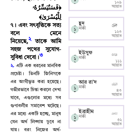
১০৯
০
﴿فَسَنُيَسِّرُهُۥ
আয়াত
لِلْيُسْرَىٰ﴾
হূদ
৭
।
এবং সৎবৃত্তিকে সত্য
০
মাক্কী
১
১২৩
বলে মেনে
১
আয়াত
২
নিয়েছে
,
তাকে আমি
সহজ পথের সুযোগ-
ইউসুফ
০
৩
সুবিধা দেবো
।
মাক্কী
১
১১১
২
আয়াত
২.
এটি এক ধরনের মানবিক
প্রচেষ্টা
।
তিনটি জিনিসকে
এর অংগীভূত করা হয়েছে
।
আর রা’দ
০
মাক্কী
১
গভীরভাবে চিন্তা করলে দেখা
৪৩
৩
আয়াত
যাবে
,
এগুলোর মধ্যে সব
গুণাবলীর সমাবেশ ঘটেছে
।
ইব্রাহীম
০
এর মধ্যে একটি হচ্ছে
,
মানুষ
মাক্কী
১
৫২
যেন অর্থ লিপ্সায় ডুবে না
৪
আয়াত
যায়
।
বরং নিজের অর্থ-