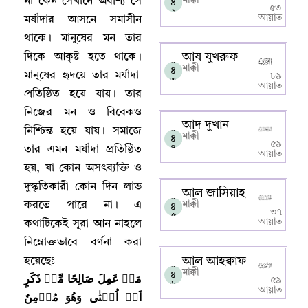
না কেন সেখানে অবশ্যি সে
৪
৫৩
২
আয়াত
মর্যাদার আসনে সমাসীন
থাকে
।
মানুষের মন তার
আয যুখরুফ
দিকে আকৃষ্ট হতে থাকে
।
০
মাক্কী
৪
মানুষের হৃদয়ে তার মর্যাদা
৮৯
৩
আয়াত
প্রতিষ্ঠিত হয়ে যায়
।
তার
নিজের মন ও বিবেকও
আদ দুখান
০
নিশ্চিন্ত হয়ে যায়
।
সমাজে
মাক্কী
৪
৫৯
৪
তার এমন মর্যাদা প্রতিষ্ঠিত
আয়াত
হয়
,
যা কোন অসৎব্যক্তি ও
দুস্কৃতিকারী কোন দিন লাভ
আল জাসিয়াহ
০
মাক্কী
করতে পারে না
।
এ
৪
৩৭
৫
আয়াত
কথাটিকেই সূরা আন নাহলে
নিম্নোক্তভাবে বর্ণনা করা
আল আহক্বাফ
হয়েছেঃ
০
মাক্কী
৪
مَنۡ عَمِلَ صَالِحًا مِّنۡ ذَكَرٍ
৫৯
৬
আয়াত
اَوۡ اُنۡثٰى وَهُوَ مُؤۡمِنٌ