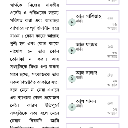
আয়াত
স্বার্থকে নিজের যাবতীয়
প্রচেষ্টা ও পরিশ্রমের লক্ষ্যে
আল গাশিয়াহ
০
পরিণত করা এবং আল্লাহর
মাক্কী
৮
২৬
৮
ব্যাপারে সম্পূর্ণ উদাসীন হয়ে
আয়াত
যাওয়া
।
কোন কাজে আল্লাহ‌
খুশী হন এবং কোন কাজে
আল ফাজর
০
মাক্কী
৮
নাখোশ হন তার কোন
৩০
৯
আয়াত
তোয়াক্কা না করা
।
আর
সৎবৃত্তিকে মিথ্যা গণ্য করার
আল বালাদ
মানে হচ্ছে
,
সৎকাজকে তার
০
মাক্কী
৯
২০
সকল বিস্তারিত আকারে সত্য
০
আয়াত
বলে মেনে না নেয়া এখানে
এর ব্যাখ্যার কোন প্রয়োজন
আশ শামস
০
নেই
।
কারণ ইতিপূর্বে
মাক্কী
৯
১৫
১
সৎবৃত্তিকে সত্য বলে মেনে
আয়াত
নেয়ার বিষয়টি আমি