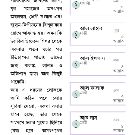
পারিবারিক জীবনের ধ্বংস
,
১
মাদানী
১
৩
যুব সমাজের অসৎপথ
০
আয়াত
অবলম্বন
,
শ্রেণী সংঘাত এবং
জুলুম-নিপীড়নের বিপুলাকার
আল লাহাব
১
রোগে আক্রান্ত হয়
।
এমন কি
মাক্কী
১
৫
১
উন্নতির উচ্চতম শিখর থেকে
আয়াত
একবার পতন ঘটার পর
ইতিহাসের পাতায় তাদের
আল ইখলাস
১
মাক্কী
১
জন্য কলঙ্ক
,
লানত ও
৪
২
আয়াত
অভিশাপ ছাড়া আর কিছুই
থাকেনি
।
আল ফালাক
আর এ ধরনের লোককে
১
মাক্কী
১
৫
আমি কঠিন পথে চলার
৩
আয়াত
সুবিধা দেবো
,
একথা বলার
মানে হচ্ছে
,
তার থেকে
আন নাস
১
সৎপথে চলার সুযোগ ছিনিয়ে
মাক্কী
১
৬
৪
নেয়া হবে
।
অসৎপথের
আয়াত