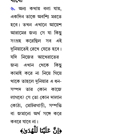
যাবে
?
৬.
অন্য কথায় বলা যায়
,
একদিন তাকে অবশ্যি মরতে
হবে
।
তখন এখানে আয়েশ
আরামের জন্য সে যা কিছু
সংগ্রহ করেছিল সব এই
দুনিয়াতেই রেখে যেতে হবে
।
যদি নিজের আখেরাতের
জন্য এখান থেকে কিছু
কামাই করে না নিয়ে গিয়ে
থাকে তাহলে দুনিয়ার এ ধন-
সম্পদ তার কোন কাজে
লাগবে
?
সে তো কোন দালান
কোঠা
,
মোটরগাড়ী
,
সম্পত্তি
বা জমানো অর্থ সঙ্গে করে
কবরে যাবে না
।
﴿إِنَّ عَلَيْنَا لَلْهُدَىٰ﴾