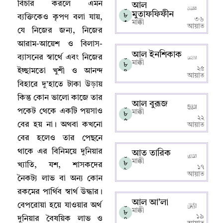
বিচার করলে এমন
আল
০
মুতাফফিফীন
৮
ব্যক্তিকেও কৃপণ বলা যায়
,
৩৬
৩
মাক্কী
আয়াত
যে নিজের জন্য
,
নিজের
আরাম-আয়েশ ও বিলাস-
আল ইনশিকাক
ব্যাসনের স্বার্থে এবং নিজের
০
মাক্কী
৮
২৫
ইচ্ছামতো খুশী ও আনন্দ
৪
আয়াত
বিহারে দু’হাতে টাকা উড়ায়
কিন্তু কোন ভালো কাজে তার
আল বুরূজ
০
পকেট থেকে একটি পয়সাও
মাক্কী
৮
২২
৫
বের হয় না
।
অথবা কখনো
আয়াত
বের হলেও তার পেছনে
থাকে এর বিনিময়ে দুনিয়ার
আত তারিক
০
মাক্কী
৮
খ্যাতি
,
যশ
,
শাসকদের
১৭
৬
আয়াত
নৈকট্য লাভ বা অন্য কোন
রকমের পার্থিব স্বার্থ উদ্ধার
।
আল আ’লা
বেপরোয়া হয়ে যাওয়ার অর্থ
০
মাক্কী
৮
১৯
দুনিয়ার বৈষয়িক লাভ ও
৭