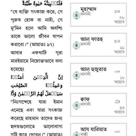
فَلَنُحۡيِيَنَّه
حَيٰوةً طَيِّبَةً‌ۚ
মুহাম্মাদ
০
“
যে ব্যক্তি সৎকাজ করে
,
সে
মাদানী
৪
৩৮
৭
পুরুষ হোক বা নারী
,
সে
আয়াত
মু’মিন হলে আমি অবশ্যি
তাকে ভালো জীবন যাপন
আল ফাতহ
০
মাদানী
করাবো
।
” (
আয়াতঃ
৯৭)
৪
২৯
৮
আয়াত
আবার একথাটি সূরা
মারইয়ামে নিম্নোক্তভাবে বলা
আল হুজুরাত
হয়েছেঃ
০
মাদানী
৪
اِنَّ الَّذِيۡنَ اٰمَنُوۡا
১৮
৯
আয়াত
وَعَمِلُوۡا الصّٰلِحٰتِ
سَيَجۡعَلُ لَهُمُ الرَّحۡمٰنُ وُدًّا
ক্বাফ
০
“
নিঃসন্দেহে যারা ইমান
মাদানী
৫
৪৫
০
এনেছে এবং যারা সৎকাজ
আয়াত
করেছে রাহমান তাদের জন্য
হৃদয়গুলোতে ভালোবাসা
আয যারিয়াত
০
মাক্কী
সৃষ্টি করে দেবেন
।
” (
আয়াতঃ
৫