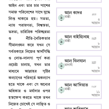
আইন এবং তার চার পাশের
সমাজ পরিবেশের সাথে যুদ্ধে
আল কাদর
০
মাক্কী
৯
লিপ্ত থাকতে হয়
।
সততা
,
৫
৭
আয়াত
ন্যায় পরায়ণতা
,
বিশ্বস্ততা
,
ভদ্রতা
,
চারিত্রিক পরিচ্ছন্নতা
আল বাইয়্যিনাহ
ও নীতি-নৈতিকতার
০
মাক্কী
৯
৮
সীমালঙ্ঘন করে যখন সে
৮
আয়াত
সর্বপ্রকারে নিজের স্বার্থসিদ্ধি
ও লোভ-লালসা পূর্ণ করা
আল যিলযাল
০
প্রচেষ্টা চালায়
,
যখন তার
মাদানী
৯
৮
৯
মাধ্যমে আল্লাহর সৃষ্টির
আয়াত
কল্যাণের পরিবর্তে অকল্যাণ
হতে থাকে এবং সে অন্যের
আল আ’দিয়াত
১
মাক্কী
০
অধিকার ও মর্যাদার ওপর
১১
০
আয়াত
হস্তক্ষেপ করতে থাকে তখন
নিজের চোখেই সে লাঞ্ছিত ও