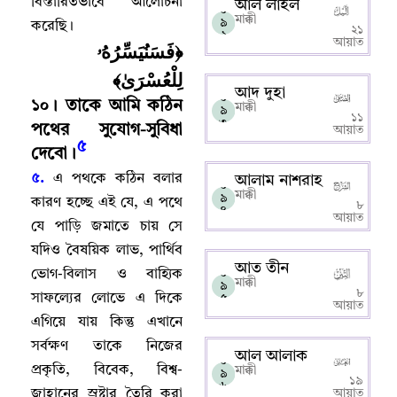
বিস্তারিতভাবে আলোচনা
আল লাইল
০
মাক্কী
৯
করেছি
।
২১
২
আয়াত
﴿فَسَنُيَسِّرُهُۥ
لِلْعُسْرَىٰ﴾
আদ দুহা
০
১০
।
তাকে আমি কঠিন
মাক্কী
৯
১১
৩
পথের সুযোগ-সুবিধা
আয়াত
৫
দেবো
।
৫.
এ পথকে কঠিন বলার
আলাম নাশরাহ
০
মাক্কী
৯
কারণ হচ্ছে এই যে
,
এ পথে
৮
৪
আয়াত
যে পাড়ি জমাতে চায় সে
যদিও বৈষয়িক লাভ
,
পার্থিব
আত তীন
ভোগ-বিলাস ও বাহ্যিক
০
মাক্কী
৯
৮
সাফল্যের লোভে এ দিকে
৫
আয়াত
এগিয়ে যায় কিন্তু এখানে
সর্বক্ষণ তাকে নিজের
আল আলাক
০
প্রকৃতি
,
বিবেক
,
বিশ্ব-
মাক্কী
৯
১৯
৬
জাহানের স্রষ্টার তৈরি করা
আয়াত