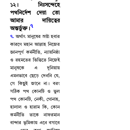
১২
।
নিঃসন্দেহে
পথনির্দেশ দেয়া তো
আমার দায়িত্বের
৭
অন্তর্ভুক্ত
।
৭.
অর্থাৎ মানুষের স্রষ্টা হবার
কারণে মহান আল্লাহ‌ নিজের
জ্ঞানপূর্ণ কর্মনীতি
,
ন্যায়নিষ্ঠা
ও রহমতের ভিত্তিতে নিজেই
মানুষকে এ দুনিয়ায়
এমনভাবে ছেড়ে দেননি যে
,
সে কিছুই জানে না
।
বরং
সঠিক পথ কোনটি ও ভুল
পথ কোনটি
,
নেকী
,
গোনাহ
,
হালাল ও হারাম কি
,
কোন
কর্মনীতি তাকে নাফরমান
বান্দার ভূমিকায় এনে বসাবে