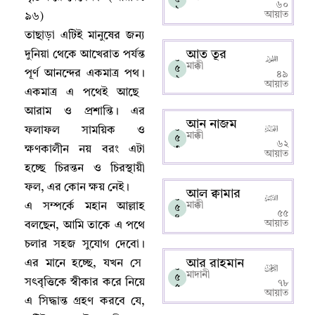
৬০
১
আয়াত
৯৬)
তাছাড়া এটিই মানুষের জন্য
আত তূর
দুনিয়া থেকে আখেরাত পর্যন্ত
০
মাক্কী
৫
পূর্ণ আনন্দের একমাত্র পথ
।
৪৯
২
আয়াত
একমাত্র এ পথেই আছে
আরাম ও প্রশান্তি
।
এর
আন নাজম
০
ফলাফল সাময়িক ও
মাক্কী
৫
৬২
৩
ক্ষণকালীন নয় বরং এটা
আয়াত
হচ্ছে চিরন্তন ও চিরস্থায়ী
ফল
,
এর কোন ক্ষয় নেই
।
আল ক্বামার
০
মাক্কী
এ সম্পর্কে মহান আল্লাহ‌
৫
৫৫
৪
আয়াত
বলছেন
,
আমি তাকে এ পথে
চলার সহজ সুযোগ দেবো
।
আর রাহমান
এর মানে হচ্ছে
,
যখন সে
০
মাদানী
৫
সৎবৃত্তিকে স্বীকার করে নিয়ে
৭৮
৫
আয়াত
এ সিদ্ধান্ত গ্রহণ করবে যে
,