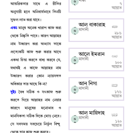
মাক্কী
০
৭
আন্তরিকতার সাথে এ রীতির
১
আয়াত
অনুসারী হলে অনিবার্যভাবে তিনটি
সুফল লাভ করা যাবে
।
আল বাকারাহ
০
একঃ
মানুষ অনেক খারাপ কাজ করা
মাদানী
০
২৮৬
২
থেকে নিষ্কৃতি পাবে
।
কারণ আল্লাহর
আয়াত
নাম উচ্চারণ করা অভ্যাস তাকে
প্রত্যেকটি কাজ শুরু করার আগে
আলে ইমরান
০
মাদানী
০
একথা চিন্তা করতে বাধ্য করবে যে
,
২০০
৩
আয়াত
যথার্থই এ কাজে আল্লাহর নাম
উচ্চারণ করার কোন ন্যায়সঙ্গত
আন নিসা
অধিকার তার আছে কি না
?
০
মাদানী
০
১৭৬
দুইঃ
বৈধ সঠিক ও সৎকাজ শুরু
৪
আয়াত
করতে গিয়ে আল্লাহর নাম নেয়ার
কারণে মানুষের মনোভাব ও
আল মায়িদাহ
০
মানসিকতা সঠিক দিকে মোড় নেবে
।
মাদানী
০
১২০
৫
সে সবসময় সবচেয়ে নির্ভুল বিন্দু
আয়াত
থেকে তার কাজ শুরু করবে
।