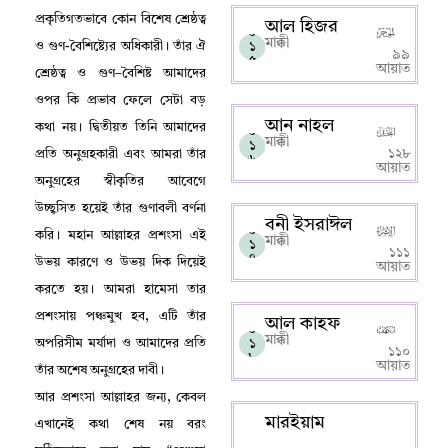
প্রকৃতিগতভাবে কোন বিশেষ শ্রেষ্ঠত্ব
আল হিজর
০
মাক্কী
১
ও গুণ-বৈশিষ্ট্যের অধিকারী
।
তাঁর ঐ
৯৯
৫
আয়াত
শ্রেষ্ঠত্ব ও গুণ–বৈশিষ্ট আমাদের
ওপর কি প্রভাব ফেলে সেটা বড়
আন নাহল
কথা নয়
।
দ্বিতীয়ত তিনি আমাদের
০
মাক্কী
১
১২৮
প্রতি অনুগ্রহকারী এবং আমরা তাঁর
৬
আয়াত
অনুগ্রহের স্বীকৃতির আবেগে
উচ্ছ্বসিত হয়েই তাঁর গুণাবলী বর্ণনা
বনী ইসরাঈল
০
করি
।
মহান আল্লাহর প্রশংসা এই
মাক্কী
১
১১১
৭
উভয় কারণে ও উভয় দিক দিয়েই
আয়াত
করতে হয়
।
আমরা হামেসা তার
প্রশংসায় পঞ্চমুখ হব
,
এটি তাঁর
আল কাহফ
০
মাক্কী
১
অপরিসীম মর্যাদা ও আমাদের প্রতি
১১০
৮
আয়াত
তাঁর অশেষ অনুগ্রহের দাবী
।
আর প্রশংসা আল্লাহর জন্য
,
কেবল
মারইয়াম
এখানেই কথা শেষ নয় বরং