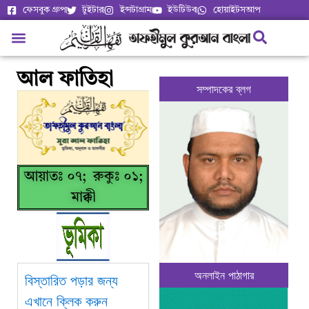
ফেসবুক গ্রুপ
টুইটার
ইন্সটাগ্রাম
ইউটিউব
হোয়াইটসআপ
আল ফাতিহা
সম্পাদকের ব্লগ
আয়াতঃ ০৭; রুকুঃ ০১;
মাক্কী
অনলাইন পাঠাগার
বিস্তারিত পড়ার জন্য
এখানে ক্লিক করুন