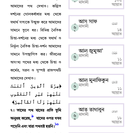
১৩৫
০
মাদানী
আয়াত
আমাদের পথ দেখাও
।
কল্পিত
দর্শনের গোলকধাঁধার মধ্য থেকে
আস সাফ
যথার্থ সত্যকে উন্মুক্ত করে আমাদের
০
মাদানী
৬
১৪
সামনে তুলে ধর
।
বিভিন্ন নৈতিক
১
আয়াত
চিন্তা-দর্শনের মধ্য থেকে যথার্থ ও
নির্ভুল নৈতিক চিন্তা-দর্শন আমাদের
আল জুমুআ’
০
সামনে উপস্থাপিত কর
।
জীবনের
মাদানী
৬
১১
২
অসংখ্য পথের মধ্য থেকে চিন্তা ও
আয়াত
কর্মের
,
সরল ও সুস্পষ্ট রাজপথটি
আমাদের দেখাও
।
আল মুনাফিকুন
০
﴿صِرَٰطَ ٱلَّذِينَ أَنْعَمْتَ
মাদানী
৬
১১
৩
عَلَيْهِمْ غَيْرِ ٱلْمَغْضُوبِ
আয়াত
عَلَيْهِمْ وَلَا ٱلضَّآلِّينَ﴾
আত তাগাবুন
৭
।
তাদের পথ যাদের প্রতি তুমি
০
মাদানী
৬
৯
১৮
অনুগ্রহ করেছ
,
যাদের ওপর গযব
৪
আয়াত
১০
পড়েনি এবং যারা পথভ্রষ্ট হয়নি
।