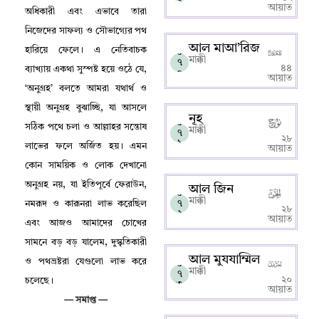
৯
আয়াত
অধিকারী এবং এভাবে তারা
নিজেদের সাফল্য ও সৌভাগ্যের পথ
আল মাআ’রিজ
হারিয়ে ফেলে
।
এ নেতিবাচক
০
মাক্কী
৭
৪৪
ব্যাখ্যায় একথা সুস্পষ্ট হয়ে ওঠে যে
,
০
আয়াত
‘
অনুগ্রহ’ বলতে আমরা যথার্থ ও
স্থায়ী অনুগ্রহ বুঝাচ্ছি
,
যা আসলে
নূহ
০
সঠিক পথে চলা ও আল্লাহর সন্তোষ
মাক্কী
৭
২৮
১
লাভের ফলে অর্জিত হয়
।
এমন
আয়াত
কোন সাময়িক ও লোক দেখানো
অনুগ্রহ নয়
,
যা ইতিপূর্বে ফেরাউন
,
আল জিন
০
মাক্কী
৭
নমরূদ ও কারূনরা লাভ করেছিল
২৮
২
আয়াত
এবং আজও আমাদের চোখের
সামনে বড় বড় যালেম
,
দুস্কৃতিকারী
আল মুযযাম্মিল
ও পথভ্রষ্টরা যেগুলো লাভ করে
০
মাক্কী
৭
২০
চলেছে
।
৩
আয়াত
—
সমাপ্ত —