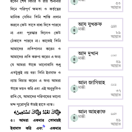
৪
হবেন শেষ বিচার ও রায় শুনানীর
৫৩
২
আয়াত
দিনে পরিপূর্ণ ক্ষমতা ও কর্তৃত্বের
মালিক সেদিন তিনি শাস্তি প্রদান
আয যুখরুফ
করলে কেউ তাতে বাধা দিতে পারবে
০
মাক্কী
৪
৮৯
না এবং পুরস্কার দিলেও কেউ
৩
আয়াত
ঠেকাতে পারবে না
।
কাজেই তিনি
আমাদের প্রতিপালন করেন ও
আদ দুখান
০
আমাদের প্রতি করুণা করেন এ জন্য
মাক্কী
৪
৫৯
৪
যে আমরা তাঁকে ভালোবাসি শুধু
আয়াত
এতটুকুই নয় বরং তিনি ইনসাফ ও
ন্যায় বিচার করেন এ জন্য আমরা
আল জাসিয়াহ
০
মাক্কী
৪
তাঁকে ভয়ও করি এবং এই অনুভূতিও
৩৭
৫
আয়াত
রাখি যে
,
আমাদের পরিণামের ভালো
মন্দ পুরোপুরি তাঁরই হাতে ন্যস্ত
।
﴿إِيَّاكَ نَعْبُدُ وَإِيَّاكَ نَسْتَعِينُ﴾
আল আহক্বাফ
০
মাক্কী
৪
৫৯
৫
।
আমরা একমাত্র তোমারই
৬
আয়াত
৬
ইবাদাত করি এবং
একমাত্র