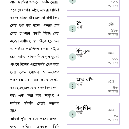
১০৯
আল ফাতিহা আসলে একটি দোয়া
।
০
আয়াত
তবে যে সত্তার কাছে আমরা প্রার্থনা
করতে চাচ্ছি তাঁর প্রশংসা বাণী দিয়ে
হূদ
০
দোয়া শুরু করা হচ্ছে
।
এভাবে যেন
মাক্কী
১
১২৩
১
দোয়া চাওয়ার পদ্ধতি শিক্ষা দেয়া
আয়াত
হচ্ছে
।
অর্থাৎ দোয়া চাইতে হলে ভদ্র
ও শালীন পদ্ধতিতে দোয়া চাইতে
ইউসুফ
০
মাক্কী
১
হবে
।
কারো সামনে গিয়ে মুখ খুলেই
১১১
২
আয়াত
প্রথমে নিজের প্রয়োজনটা পেশ করে
দেয়া কোন সৌজন্য ও ভব্যতার
আর রা’দ
পরিচায়ক নয়
।
যার কাছে প্রার্থনা
০
মাক্কী
১
৪৩
করা হচ্ছে প্রথমে তার গুণাবলী বর্ণনা
৩
আয়াত
করা এবং তার দান
,
অনুগ্রহ ও
মর্যাদার স্বীকৃতি দেয়াই ভদ্রতার
ইব্রাহীম
০
রীতি
।
মাক্কী
১
৫২
৪
আমরা দু’টি কারণে কারো প্রশংসা
আয়াত
করে থাকি
।
প্রথমত তিনি