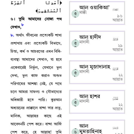
﴿ٱهْدِنَا ٱلصِّرَٰطَ
আল ওয়াকিআ’
ٱلْمُسْتَقِيمَ﴾
০
মাক্কী
৫
৯৬
৬
৬
।
তুমি আমাদের সোজা পথ
আয়াত
৮
দেখাও
,
৮.
অর্থাৎ জীবনের প্রত্যেকটি শাখা
আল হাদীদ
০
মাদানী
৫
প্রশাখায় এবং প্রত্যেকটি বিভাগে
,
২৯
৭
আয়াত
চিন্তা
,
কর্ম ও আচরণের এমন বিধি-
ব্যবস্থা আমাদের শেখাও
,
যা হবে
আল মুজাদালাহ
একেবারেই নির্ভুল
,
যেখানে ভুল
০
মাদানী
৫
২২
দেখা
,
ভুল কাজ করাও অশুভ
৮
আয়াত
পরিণামের আশঙ্কা নেই
,
যে পথে
চলে আমরা সাফল্য ও সৌভাগ্যের
আল হাশর
০
অধিকারী হতে পারি
।
কুরআন
মাদানী
৫
২২
৯
অধ্যয়নের প্রাক্কালে বান্দা তার প্রভু
,
আয়াত
মালিক
,
আল্লাহর কাছে এই
আবেদনটি পেশ করে
।
বান্দা আর্জি
আল
০
মুমতাহিনাহ
৬
পেশ করে
,
হে আল্লাহ! তুমি