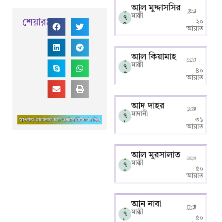
আল মুদ্দাসসির
০
মাক্কী
৭
শেয়ারঃ
২০
৪
আয়াত
আল কিয়ামাহ
০
মাক্কী
৭
৪০
৫
আয়াত
আদ দাহর
০
মাদানী
৭
৩১
৬
আয়াত
আল মুরসালাত
০
মাক্কী
৭
৫০
৭
আয়াত
আন নাবা
০
মাক্কী
৭
৫০
৮