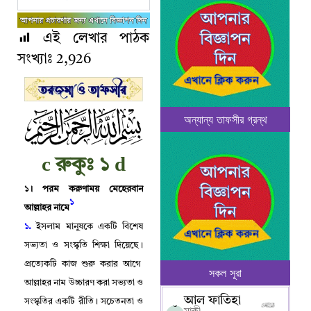
এই লেখার পাঠক
সংখ্যাঃ
2,926
অন্যান্য তাফসীর গ্রন্থ
c
d
রুকুঃ ১
১
।
পরম করুণাময় মেহেরবান
১
আল্লাহর নামে
১.
ইসলাম মানুষকে একটি বিশেষ
সভ্যতা ও সংস্কৃতি শিক্ষা দিয়েছে
।
প্রত্যেকটি কাজ শুরু করার আগে
সকল সূরা
আল্লাহর নাম উচ্চারণ করা সভ্যতা ও
আল ফাতিহা
সংস্কৃতির একটি রীতি
।
সচেতনতা ও
০