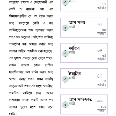
মাদানী
৩
আল্লাহর রহমত ও মেহেরবানী এত
৭৩
৩
আয়াত
বেশী ও ব্যাপক এবং এত
সীমাসংখ্যাহীন যে
,
তা বয়ান করার
আস সাবা
জন্য সবচেয়ে বেশী ও বড়
০
মাক্কী
৩
৫৪
আধিক্যবোধক শব্দ ব্যবহার করার
৪
আয়াত
পরও মন ভরে না
।
তাই তার আধিক্য
প্রকাশের হক আদায় করার জন্য
ফাতির
০
আবার ‘রাহীম’ শব্দটিও বলা হয়েছে
।
মাক্কী
৩
৫৪
৫
এর দৃষ্টান্ত এভাবে দেয়া যেতে পারে
,
আয়াত
যেমন আমরা কোন ব্যক্তির
দানশীলতার গুণ বর্ণনা করার জন্য
ইয়াসিন
০
মাক্কী
৩
‘দাতা’ বলার পরও যখন অতৃপ্তি
৮৩
৬
আয়াত
অনুভব করি তখন এর সাথে ‘দানবীর’
শব্দটিও লাগিয়ে দেই
।
রঙের
আস সাফফাত
প্রশংসায় ‘সাদা’ শব্দটি বলার পর
০
মাক্কী
৩
১৮২
আবার ‘দুধের মতো সাদা’ বলে
৭
আয়াত
থাকি
।