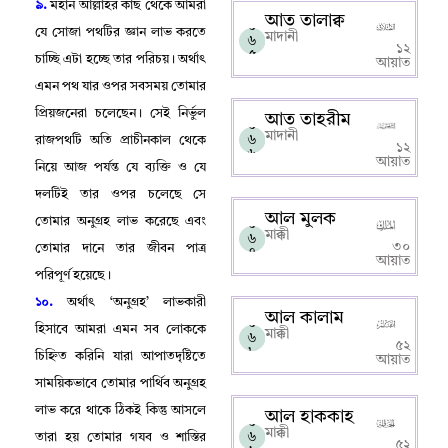
৯.
মহান আল্লাহর কাছ থেকে আমরা
আত তালাক্ব
০
যে সোজা পথটির জ্ঞান লাভ করতে
মাদানী
৬
১২
৫
চাচ্ছি এটা হচ্ছে তার পরিচয়
।
অর্থাৎ
আয়াত
এমন পথ যার ওপর সবসময় তোমার
প্রিয়জনেরা চলেছেন
।
সেই নির্ভুল
আত তাহরীম
০
মাদানী
৬
রাজপথটি অতি প্রাচীনকাল থেকে
১২
৬
আয়াত
নিয়ে আজ পর্যন্ত যে ব্যক্তি ও যে
দলটিই তার ওপর চলেছে সে
আল মুলক
তোমার অনুগ্রহ লাভ করেছে এবং
০
মাক্কী
৬
৩০
তোমার দানে তার জীবন পাত্র
৭
আয়াত
পরিপূর্ণ হয়েছে
।
১০.
অর্থাৎ ‘অনুগ্রহ’ লাভকারী
আল কালাম
০
হিসাবে আমরা এমন সব লোককে
মাক্কী
৬
৫২
৮
চিহ্নিত করিনি যারা আপাতদৃষ্টিতে
আয়াত
সাময়িকভাবে তোমার পার্থিব অনুগ্রহ
লাভ করে থাকে ঠিকই কিন্তু আসলে
আল হাককাহ
০
মাক্কী
৬
তারা হয় তোমার গযব ও শাস্তির
৫২