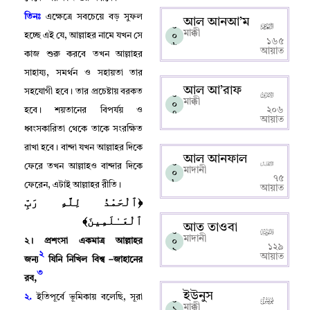
তিনঃ
এক্ষেত্রে সবচেয়ে বড় সুফল
আল আনআ’ম
০
মাক্কী
০
হচ্ছে এই যে
,
আল্লাহর নামে যখন সে
১৬৫
৬
আয়াত
কাজ শুরু করবে তখন আল্লাহর
সাহায্য
,
সমর্থন ও সহায়তা তার
আল আ’রাফ
সহযোগী হবে
।
তার প্রচেষ্টায় বরকত
০
মাক্কী
০
২০৬
হবে
।
শয়তানের বিপর্যয় ও
৭
আয়াত
ধ্বংসকারিতা থেকে তাকে সংরক্ষিত
রাখা হবে
।
বান্দা যখন আল্লাহর দিকে
আল আনফাল
০
ফেরে তখন আল্লাহও বান্দার দিকে
মাদানী
০
৭৫
৮
ফেরেন
,
এটাই আল্লাহর রীতি
।
আয়াত
﴿ٱلْحَمْدُ لِلَّهِ رَبِّ
ٱلْعَـٰلَمِينَ﴾
আত তাওবা
০
মাদানী
০
২
।
প্রশংসা একমাত্র আল্লাহর
১২৯
৯
২
আয়াত
জন্য
যিনি নিখিল বিশ্ব –জাহানের
৩
রব
,
ইউনুস
২.
ইতিপূর্বে ভূমিকায় বলেছি
,
সূরা
০
মাক্কী
১