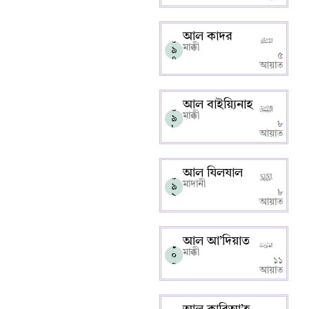
আল কাদর
০
মাক্কী
৯
৫
৭
আয়াত
আল বাইয়্যিনাহ
০
মাক্কী
৯
৮
৮
আয়াত
আল যিলযাল
০
মাদানী
৯
৮
৯
আয়াত
আল আ’দিয়াত
১
মাক্কী
০
১১
০
আয়াত