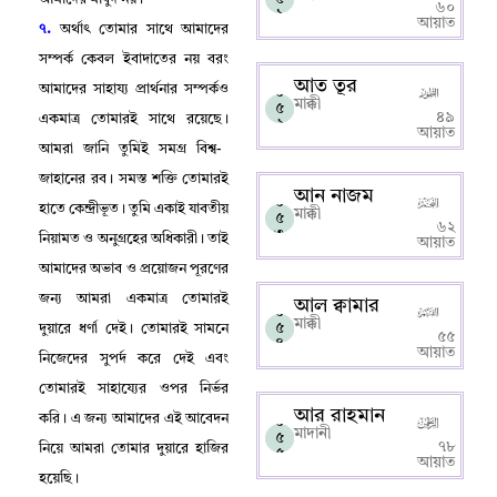
৬০
১
আয়াত
৭.
অর্থাৎ তোমার সাথে আমাদের
সম্পর্ক কেবল ইবাদাতের নয় বরং
আত তূর
আমাদের সাহায্য প্রার্থনার সম্পর্কও
০
মাক্কী
৫
৪৯
একমাত্র তোমারই সাথে রয়েছে
।
২
আয়াত
আমরা জানি তুমিই সমগ্র বিশ্ব-
জাহানের রব
।
সমস্ত শক্তি তোমারই
আন নাজম
০
হাতে কেন্দ্রীভূত
।
তুমি একাই যাবতীয়
মাক্কী
৫
৬২
৩
নিয়ামত ও অনুগ্রহের অধিকারী
।
তাই
আয়াত
আমাদের অভাব ও প্রয়োজন পূরণের
জন্য আমরা একমাত্র তোমারই
আল ক্বামার
০
মাক্কী
৫
দুয়ারে ধর্ণা দেই
।
তোমারই সামনে
৫৫
৪
আয়াত
নিজেদের সুপর্দ করে দেই এবং
তোমারই সাহায্যের ওপর নির্ভর
আর রাহমান
করি
।
এ জন্য আমাদের এই আবেদন
০
মাদানী
৫
৭৮
নিয়ে আমরা তোমার দুয়ারে হাজির
৫
আয়াত
হয়েছি
।