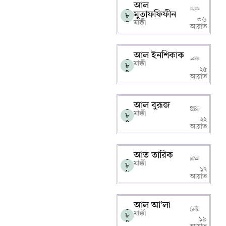
আল
০
মুতাফফিফীন
৮
৩৬
৩
মাক্কী
আয়াত
আল ইনশিকাক
০
মাক্কী
৮
২৫
৪
আয়াত
আল বুরূজ
০
মাক্কী
৮
২২
৫
আয়াত
আত তারিক
০
মাক্কী
৮
১৭
৬
আয়াত
আল আ’লা
০
মাক্কী
৮
১৯
৭