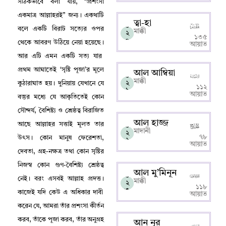
সঠিকভাবে বলা যায়
, “
প্রশংসা
একমাত্র আল্লাহরই” জন্য
।
একথাটি
ত্বা-হা
০
বলে একটি বিরাট সত্যের ওপর
মাক্কী
২
১৩৫
০
থেকে আবরণ উঠিয়ে নেয়া হয়েছে
।
আয়াত
আর এটি এমন একটি সত্য যার
প্রথম আঘাতেই ‘সৃষ্টি পূজা’র মূলে
আল আম্বিয়া
০
মাক্কী
২
কুঠারাঘাত হয়
।
দুনিয়ায় যেখানে যে
১১২
১
আয়াত
বস্তুর মধ্যে যে আকৃতিতেই কোন
সৌন্দর্য
,
বৈশিষ্ট্য ও শ্রেষ্ঠত্ব বিরাজিত
আল হাজ্জ
আছে আল্লাহর সত্তাই মূলত তার
০
মাদানী
২
৭৮
উৎস
।
কোন মানুষ ফেরেশতা
,
২
আয়াত
দেবতা
,
গ্রহ-নক্ষত্র তথা কোন সৃষ্টির
নিজস্ব কোন গুণ-বৈশিষ্ট্য শ্রেষ্ঠত্ব
আল মু’মিনূন
০
নেই
।
বরং এসবই আল্লাহ‌ প্রদত্ত
।
মাক্কী
২
১১৮
৩
কাজেই যদি কেউ এ অধিকার দাবী
আয়াত
করেন যে
,
আমরা তাঁর প্রশংসা কীর্তন
করব
,
তাঁকে পূজা করব
,
তাঁর অনুগ্রহ
আন নূর
০