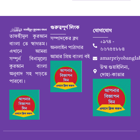
গুরুত্বপূর্ণ লিংক
যোগাযোগ
তাফহীমুল কুরআন
সম্পাদকের ব্লগ
+৯৭৪ -
বাংলা তে স্বাগতম।
অনলাইন পাঠাগার
৬৬৭৫৫৮৮৪
এখানে আমরা
আমার প্রিয় বাংলা বই
amarpriyobangla
সম্পুর্ন বিনামূল্যে
কুরআন বাংলা
উম্ম গুয়াইলিনা,
অনুবাদ সহ পড়তে
দোহা-কাতার
পারবো।