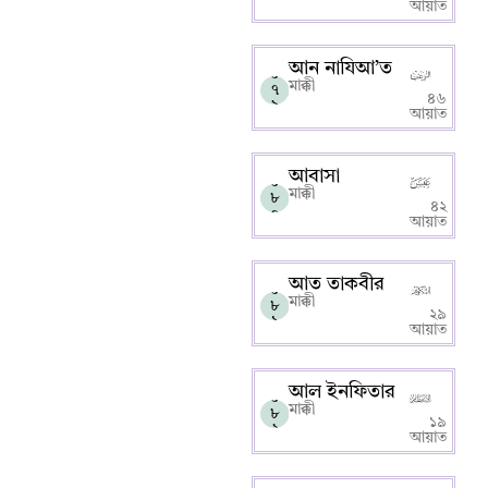
আয়াত
আন নাযিআ’ত
০
মাক্কী
৭
৪৬
৯
আয়াত
আবাসা
০
মাক্কী
৮
৪২
০
আয়াত
আত তাকবীর
০
মাক্কী
৮
২৯
১
আয়াত
আল ইনফিতার
০
মাক্কী
৮
১৯
২
আয়াত