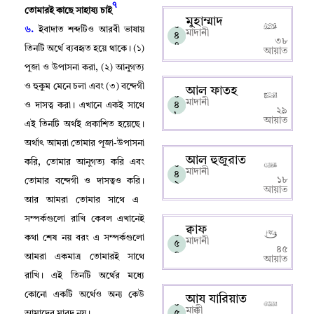
৭
তোমারই কাছে সাহায্য চাই
মুহাম্মাদ
০
৬.
ইবাদাত শব্দটিও আরবী ভাষায়
মাদানী
৪
৩৮
৭
তিনটি অর্থে ব্যবহৃত হয়ে থাকে
।
(১)
আয়াত
পূজা ও উপাসনা করা
, (
২) আনুগত্য
ও হুকুম মেনে চলা এবং (৩) বন্দেগী
আল ফাতহ
০
মাদানী
৪
ও দাসত্ব করা
।
এখানে একই সাথে
২৯
৮
আয়াত
এই তিনটি অর্থই প্রকাশিত হয়েছে
।
অর্থাৎ আমরা তোমার পূজা-উপাসনা
আল হুজুরাত
করি
,
তোমার আনুগত্য করি এবং
০
মাদানী
৪
১৮
তোমার বন্দেগী ও দাসত্বও করি
।
৯
আয়াত
আর আমরা তোমার সাথে এ
সম্পর্কগুলো রাখি কেবল এখানেই
ক্বাফ
০
কথা শেষ নয় বরং এ সম্পর্কগুলো
মাদানী
৫
৪৫
০
আমরা একমাত্র তোমারই সাথে
আয়াত
রাখি
।
এই তিনটি অর্থের মধ্যে
কোনো একটি অর্থেও অন্য কেউ
আয যারিয়াত
০
মাক্কী
৫
আমাদের মাবুদ নয়
।