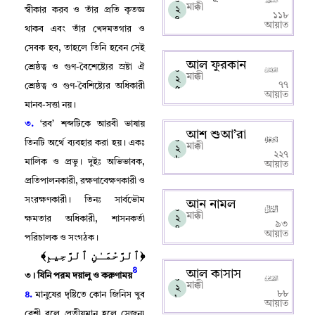
মাক্কী
২
স্বীকার করব ও তাঁর প্রতি কৃতজ্ঞ
১১৮
৪
আয়াত
থাকব এবং তাঁর খেদমতগার ও
সেবক হব
,
তাহলে তিনি হবেন সেই
আল ফুরকান
শ্রেষ্ঠত্ব ও গুণ-বৈশেষ্ট্যের স্রষ্টা ঐ
০
মাক্কী
২
৭৭
শ্রেষ্ঠত্ব ও গুণ-বৈশিষ্ট্যের অধিকারী
৫
আয়াত
মানব-সত্তা নয়
।
৩.
‘রব’ শব্দটিকে আরবী ভাষায়
আশ শুআ’রা
০
তিনটি অর্থে ব্যবহার করা হয়
।
একঃ
মাক্কী
২
২২৭
৬
মালিক ও প্রভু
।
দুইঃ অভিভাবক
,
আয়াত
প্রতিপালনকারী
,
রক্ষণাবেক্ষণকারী ও
সংরক্ষণকারী
।
তিনঃ সার্বভৌম
আন নামল
০
মাক্কী
২
ক্ষমতার অধিকারী
,
শাসনকর্তা
৯৩
৭
আয়াত
পরিচালক ও সংগঠক
।
﴿ٱلرَّحْمَـٰنِ ٱلرَّحِيمِ﴾
৪
আল কাসাস
৩
।
যিনি পরম দয়ালু ও করুণাময়
০
মাক্কী
২
৮৮
৪.
মানুষের দৃষ্টিতে কোন জিনিস খুব
৮
আয়াত
বেশী বলে প্রতীয়মান হলে সেজন্য