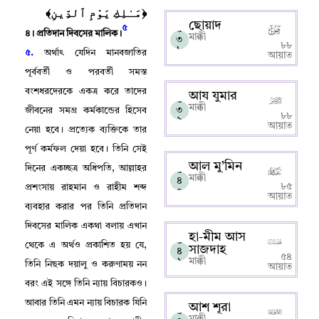
﴿مَـٰلِكِ يَوْمِ ٱلدِّينِ﴾
ছোয়াদ
৫
০
৪
।
প্রতিদান দিবসের মালিক
।
মাক্কী
৩
৮৮
৮
৫.
অর্থাৎ যেদিন মানবজাতির
আয়াত
পূর্ববর্তী ও পরবর্তী সমস্ত
বংশধরদেরকে একত্র করে তাদের
আয যুমার
০
মাক্কী
৩
জীবনের সমগ্র কর্মকান্ডের হিসেব
৮৮
৯
আয়াত
নেয়া হবে
।
প্রত্যেক ব্যক্তিকে তার
পূর্ণ কর্মফল দেয়া হবে
।
তিনি সেই
আল মু’মিন
দিনের একচ্ছত্র অধিপতি
,
আল্লাহর
০
মাক্কী
৪
৮৫
প্রশংসায় রাহমান ও রাহীম শব্দ
০
আয়াত
ব্যবহার করার পর তিনি প্রতিদান
দিবসের মালিক একথা বলায় এখান
হা-মীম আস
০
থেকে এ অর্থও প্রকাশিত হয় যে
,
সাজদাহ
৪
৫৪
১
মাক্কী
তিনি নিছক দয়ালু ও করুণাময় নন
আয়াত
বরং এই সঙ্গে তিনি ন্যায় বিচারকও
।
আবার তিনি এমন ন্যায় বিচারক যিনি
আশ শূরা
০
মাক্কী