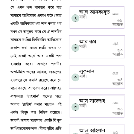
সে এমন শব্দ ব্যবহার করে যার
আল আনকাবূত
০
মাধ্যমে আধিক্যের প্রকাশ ঘটে
।
আর
মাক্কী
২
৬৯
৯
একটি আধিক্যবোধক শব্দ বলার পর
আয়াত
যখন সে অনুভব করে যে ঐ শব্দটির
মাধ্যমে সংশ্লিষ্ট জিনিসটির আধিক্যের
আর রূম
০
মাক্কী
৩
প্রকাশ করা সম্ভব হয়নি তখন সে
৬০
০
আয়াত
সেই একই অর্থে আর একটি শব্দ
ব্যবহার করে
।
এভাবে শব্দটির
লুকমান
অন্তর্নিহিত গুণের আধিক্য প্রকাশের
০
মাক্কী
৩
৩৪
ব্যাপারে যে কমতি রয়েছে বলে সে
১
আয়াত
মনে করছে তা পূরণ করে
।
আল্লাহর
প্রশংসায় ‘রাহমান’ শব্দের পরে
আস সাজদাহ
০
আবার ‘রাহীম’ বলার মধ্যেও এই
মাক্কী
৩
৩০
২
একই নিগূঢ় তত্ত্ব নিহিত রয়েছে
।
আয়াত
আরবী ভাষায় ‘রাহমান’ একটি বিপুল
আধিক্যবোধক শব্দ
।
কিন্তু সৃষ্টির প্রতি
আল আহযাব
০