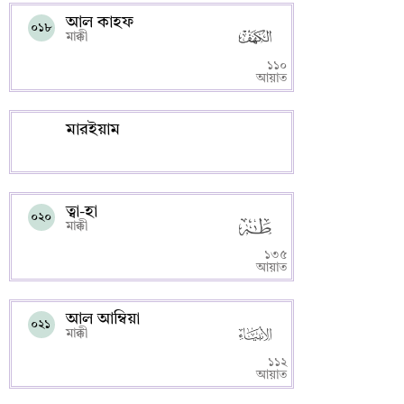
আল কাহফ
০১৮
মাক্কী
১১০
আয়াত
মারইয়াম
ত্বা-হা
০২০
মাক্কী
১৩৫
আয়াত
আল আম্বিয়া
০২১
মাক্কী
১১২
আয়াত