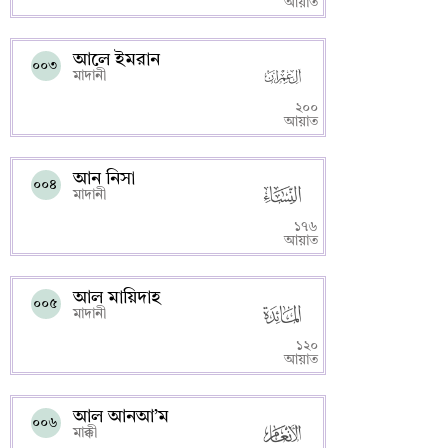
আয়াত
আলে ইমরান
০০৩
মাদানী
২০০
আয়াত
আন নিসা
০০৪
মাদানী
১৭৬
আয়াত
আল মায়িদাহ
০০৫
মাদানী
১২০
আয়াত
আল আনআ’ম
০০৬
মাক্কী