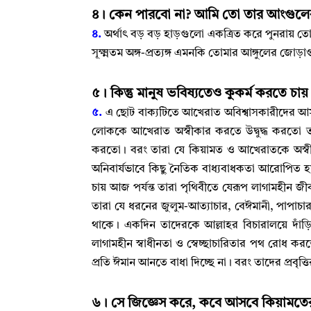
৪
।
কেন পারবো না
?
আমি তো তার আংগুলের জ
৪.
অর্থাৎ বড় বড় হাড়গুলো একত্রিত করে পুনরায় তোম
সূক্ষ্মতম অঙ্গ-প্রত্যঙ্গ এমনকি তোমার আঙ্গুলের 
৫
।
কিন্তু মানুষ ভবিষ্যতেও কুকর্ম করতে চায়
৫.
এ ছোট বাক্যটিতে আখেরাত অবিশ্বাসকারীদের আসল
লোককে আখেরাত অস্বীকার করতে উদ্বুদ্ধ করতো 
করতো
।
বরং তারা যে কিয়ামত ও আখেরাতকে অস্ব
অনিবার্যভাবে কিছু নৈতিক বাধ্যবাধকতা আরোপিত 
চায় আজ পর্যন্ত তারা পৃথিবীতে যেরূপ লাগামহীন 
তারা যে ধরনের জুলুম-আত্যাচার
,
বেঈমানী
,
পাপাচার
থাকে
।
একদিন তাদেরকে আল্লাহর বিচারালয়ে দাঁড়
লাগামহীন স্বাধীনতা ও স্বেচ্ছাচারিতার পথ রোধ কর
প্রতি ঈমান আনতে বাধা দিচ্ছে না
।
বরং তাদের প্রবৃত্
৬
।
সে জিজ্ঞেস করে
,
কবে আসবে কিয়ামতের