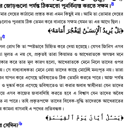
৪
োড়গুলো পর্যন্ত ঠিকমতো পুনর্বিন্যস্ত করতে সক্ষম
।
ার দেহের কাঠামো প্রস্তুত করা এমন কিছুই নয়
।
আমি তা তোমার দেহের
জোড়াগুলোও পুনরায় ঠিক তেমন করে বানাতে সক্ষম যেমন তা এর আগে ছিল
।
﴿بَلْ يُرِيدُ ٱلْإِنسَـٰنُ لِيَفْجُرَ أَمَامَهُۥ﴾
৫
।
 রোগ কি তা স্পষ্টভাবে চিহ্নিত করে দেয়া হয়েছে
।
যেসব জিনিস এসব
তা মূলত এ নয় যে
,
প্রকৃতই তারা কিয়ামত ও আখেরাতকে অসম্ভব মনে
ীকার করে তার মূল কারণ হলো
,
আখেরাতকে মেনে নিলে তাদের ওপর
হয়
।
সে বাধ্যবাধকতা মেনে নেয়া তাদের কাছে মোটেই মনঃপূত নয়
।
তারা
জীবন যাপন করে এসেছে ভবিষ্যতেও ঠিক তেমনি করতে পারে
।
আজ পর্যন্ত
 ও দুষ্কর্ম করে এসেছে ভবিষ্যতেও তা করার অবাধ স্বাধীনতা যেন তাদের
িয়ে এসব কাজের জবাবদিহি করতে হবে এ বিশ্বাস যেন তাদের অবৈধ
তে না পারে
।
তাই প্রকৃতপক্ষে তাদের বিবেক-বুদ্ধি তাদেরকে আখেরাতের
তির কামনা বাসনাই এ পথের প্রতিবন্ধক
।
﴿يَسْـَٔلُ أَيَّانَ يَوْمُ ٱلْقِيَـٰمَةِ﴾
৬
 সেদিন
?