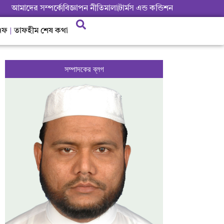
আমাদের সম্পর্কে
বিজ্ঞাপন নীতিমালা
টার্মস এন্ড কন্ডিশন
এফ
তাফহীম শেষ কথা
সম্পাদকের ব্লগ