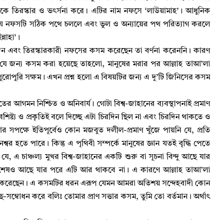
ে তিরস্কার ও ভৎর্সনা করে
।
এটির নাম নফসে ‘লাউয়ামাহ’
।
আধুনিক
যে নফসটি সঠিক পথে চললে এবং ভুল ও অন্যায়ের পথ পরিত্যাগ করলে
্নাহা’
।
ন এবং তিরস্কারকারী নফসের কসম করেছেন তা বর্ণনা করেননি
।
কারণ
যে জন্য কসম করা হয়েছে তাহলো
,
মানুষের মরার পর আল্লাহ‌ তাআ’লা
রোপুরি সক্ষম
।
এখন প্রশ্ন হলো এ বিষয়টির জন্য এ দু’টি জিনিসের কসম
তের আগমন নিশ্চিত ও অনিবার্য
।
গোটা বিশ্ব-জাহানের ব্যবস্থাপনাই প্রমাণ
শিষ্ট্য ও প্রকৃতিই বলে দিচ্ছে এটা চিরদিন ছিল না এবং চিরদিন থাকতে ও
ারণার সপক্ষে ইতিপূর্বেও কোন মজবুত দলীল-প্রমাণ খুঁজে পায়নি যে
,
প্রতি
নশ্বর হতে পারে
।
কিন্তু এ পৃথিবী সম্পর্কে মানুষের জ্ঞান যতই বৃদ্ধি পেতে
 যে
,
এ চাঞ্চল্য মুখর বিশ্ব-জাহানের একটি শুরু বা সূচনা বিন্দু আছে যার
 শেষও আছে যার পরে এটি আর থাকবে না
।
এ কারণে আল্লাহ‌ তাআ’লা
 করেছেন
।
এ কসমটির ধরন এরূপ যেমন আমরা অতিশয় সন্দেহবাদী কোন
ে-সম্বোধন করে বলিঃ তোমার প্রাণ সত্তার কসম
,
তুমি তো বর্তমান
।
অর্থাৎ