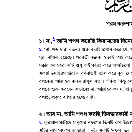
পরম
করুণাম
১
১
।
না
,
আমি শপথ করেছি কিয়ামতের দিনে
১.
‘না’ শব্দ দ্বারা বক্তব্য শুরু করাই প্রমাণ করে যে
,
সূরা নাযিল হয়েছে
।
পরবর্তী বক্তব্য স্বতঃই স্পষ্ট ক
মক্কার লোকেরা এটি শুধু অস্বীকারই করে আসছিলো 
একটি উদাহরণ দ্বারা এ বর্ণনাভঙ্গী ভাল করে বুঝা য
বলবেনঃ আল্লাহর কসম রাসূল সত্য
।
“কিন্তু কিছু
বলতে শুরু করবেন এভাবেঃ না
,
আল্লাহর কসম
,
রাস
বলছি
,
প্রকৃত ব্যাপার হচ্ছে এটি
।
২
।
আর না
,
আমি শপথ করছি তিরস্কারকারী
২.
কুরআন মজীদে মানুষের নফসের তিনটি রূপ উল্ল
এটির নাম ‘নফসে আম্মারা’
।
দুইঃ একটি ‘নফস’ ভুল 