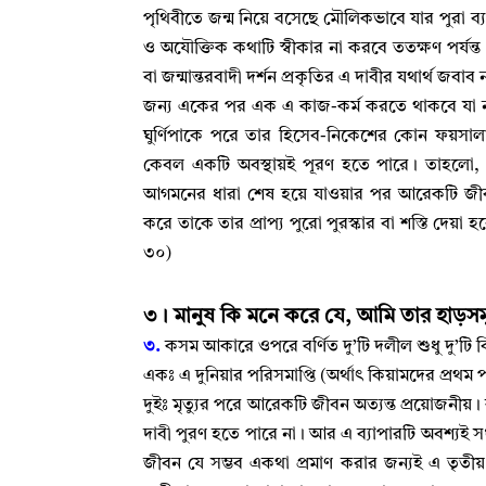
পৃথিবীতে জন্ম নিয়ে বসেছে মৌলিকভাবে যার পুরা ব্য
ও অযৌক্তিক কথাটি স্বীকার না করবে ততক্ষণ পর্যন্
বা জন্মান্তরবাদী দর্শন প্রকৃতির এ দাবীর যথার্থ জবাব
জন্য একের পর এক এ কাজ-কর্ম করতে থাকবে যা নতুন
ঘুর্ণিপাকে পরে তার হিসেব-নিকেশের কোন ফয়সাল
কেবল একটি অবস্থায়ই পূরণ হতে পারে
।
তাহলো
আগমনের ধারা শেষ হয়ে যাওয়ার পর আরেকটি জীবন
করে তাকে তার প্রাপ্য পুরো পুরস্কার বা শস্তি দেয়া হ
৩০)
৩
।
মানুষ কি মনে করে যে
,
আমি তার হাড়সমূ
৩.
কসম আকারে ওপরে বর্ণিত দু’টি দলীল শুধু দু’টি ব
একঃ এ দুনিয়ার পরিসমাপ্তি (অর্থাৎ কিয়ামদের প্রথম পর
দুইঃ মৃত্যুর পরে আরেকটি জীবন অত্যন্ত প্রয়োজনীয়
।
দাবী পুরণ হতে পারে না
।
আর এ ব্যাপারটি অবশ্যই স
জীবন যে সম্ভব একথা প্রমাণ করার জন্যই এ তৃতী