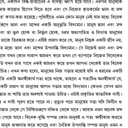
যে
,
একদিন বিশ্ব-জাহানের এ ব্যবস্থা ধ্বংস হয়ে যাবে
।
এরপর মানুষকে
্ত কাজের হিসেব দিতে হবে এবং সে নিজের কৃতকর্মের ভাল বা মন্দ
াহ’ কসম করা হয়েছে
।
পৃথিবীতে এমন কোন মানুষ নেই যার মধ্যে বিবেক
যরূপে ভাল এবং মন্দের একটি অনুভূতি বিদ্যমান
।
মানুষ ভাল এবং মন্দ
বং তা ভুল হোক বা নির্ভুল হোক
,
চরম অধঃপতিত ও বিভ্রান্ত মানুষের
তাকে তিরষ্কার করে
।
এটিই প্রমাণ করে যে
,
মানুষ নিছক একটি জীব নয়
,
 মধ্যে ভাল এবং মন্দের উপলব্ধি বিদ্যমান
।
সে নিজেই ভাল এবং মন্দ
াথে যখন কোন খারাপ আচরণ করে তখন সে ব্যাপারে নিজের বিবেকের
 কেউ যখন তার সাথে একই আচরণ করে তখন আপনা থেকেই তার বিবেক
উচিত
।
এখন কথা হলো
,
মানুষের নিজ সত্তার মধ্যেই যদি এ ধরনের একটি
তি একটি অনস্বীকার্য সত্য হয়ে থাকে
,
তাহলে এ সত্যটিও অনস্বীকার্য যে
,
ি প্রমাণ যা মানুষের আপন সত্তার মধ্যে বিদ্যমান
।
কেননা যেসব ভাল
কার বা শান্তি তার অবশ্যই পাওয়া উচিত
।
এটাই প্রকৃতির স্বাভাবিক দাবী
।
র এ দাবী পূরণ হতে পারে না
।
মৃত্যুর পরে মানুষের সত্তা যদি বিলীন ও
্কার থেকে সে নিশ্চিতরূপে বঞ্চিত থেকে যাবে
।
আবার এমন অনেক মন্দ
তি পেয়ে যাবে
।
বিবেক-বুদ্ধি সম্পন্ন কোন মানুষই এ সত্য অস্বীকার করতে
ন্ন মানুষ জন্মলাভ করে বসেছে এবং নৈতিক উপলব্ধি সম্পন্ন মানুষ এমন এ