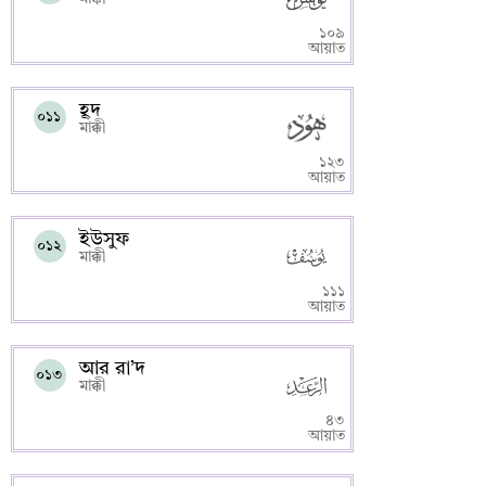
১০৯
আয়াত
হূদ
০১১
মাক্কী
১২৩
আয়াত
ইউসুফ
০১২
মাক্কী
১১১
আয়াত
আর রা’দ
০১৩
মাক্কী
৪৩
আয়াত