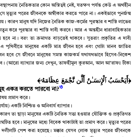
বস্থাপনায় নৈতিকতার কোন অস্তিত্বই নেই
,
যতক্ষণ পর্যন্ত কেউ এ অর্থহীন
ত সে মৃত্যুর পরের জীবনকে অস্বীকার করতে পারে না
।
একইভাবে পুনর্জন্ম
 নয়
।
কারণ মানুষ যদি নিজের নৈতিক কাজ-কর্মের পুরস্কার ব শাস্তি লাভের
 করে পুরস্কার বা শাস্তি দাবী করবে
।
আর এ অন্তহীন ধারাবাহিকতার
া হবে না
।
বরং তা ক্রমাগত বাড়তেই থাকবে
।
সুতরাং প্রকৃতির এ দাবী
,
এ পৃথিবীতে মানুষের একটি মাত্র জীবন হবে এবং গোটা মানব জাতির
 হবে সে জীবনে মানুষের সমস্ত কাজকর্ম যথাযথভাবে হিসেব-নিকেশ
বে
।
(আরো ব্যাখ্যার জন্য দেখুন
,
তাফহীমুল কুরআন
,
আল আ’রাফঃ টীকা
﴿أَيَحْسَبُ ٱلْإِنسَـٰنُ أَلَّن نَّجْمَعَ عِظَامَهُۥ﴾
৩
হ একত্র করতে পারবো না
?
িষয় প্রমাণ করে
।
্যায়) একটি নিশ্চিত ও অনিবার্য ব্যাপার
।
কারণ তা ছাড়া মানুষের একটি নৈতিক সত্তা হওয়ার যৌক্তিক ও প্রকৃতিগত
ংঘটিত হবে
।
মানুষের মধ্যে বিবেক থাকাটাই তা প্রমাণ করে
।
মৃত্যুর পরের
য় দলীলটি পেশ করা হয়েছে
।
মক্কার যেসব লোক মৃত্যুর পরের জীবনকে