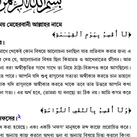
য় মেহেরবানী আল্লাহর নামে
﴿لَآ أُقْسِمُ بِيَوْمِ ٱلْقِيَـٰمَةِ﴾
র
।
আগে থেকেই কোন বিষয়ে আলোচনা চলছিল যার প্রতিবাদ করার জন্য এ
রে দেয় যে
,
আলোচনার বিষয় ছিল কিয়ামত ও আখেরাতের জীবন
।
আর
না বরং অস্বীকৃতির সাথে সাথে তা নিয়ে ঠাট্রা-বিদ্রুপও করে আসছিলো
।
েতে পারে
।
আপনি যদি শুধু রাসূলের সত্যতা অস্বীকার করতে চান তাহলে
 লোক যদি রাসূলকে অস্বীকার করতে থাকে তবে তার উত্তরে আপনি কথা
ূল সত্য
।
এর অর্থ হবে
,
তোমরা যা বলছো তা ঠিক নয়
।
আমি কসম করে
﴿وَلَآ أُقْسِمُ بِٱلنَّفْسِ ٱللَّوَّامَةِ﴾
২
 নফসের
।
েখ করা হয়েছে
।
একঃ একটি ‘নফস’ মানুষকে মন্দ কাজে প্ররোচিত করে
।
বা অন্যায় কাজ করলে অথবা ভুল বা অন্যায় বিষয়ে চিন্তা করলে কিংবা