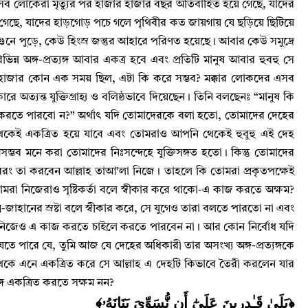
সব লোকেরা মৃত্যুর পর হাজার হাজার বছর অতিবাহিত হয়ে গেছে
,
যাদের
 গেছে
,
যাদের হাড়গোড় পচে গলে পৃথিবীর কত জায়গায় যে ছড়িয়ে ছিটিয়ে
ুনে পুড়ে
,
কেউ হিংস্র জন্তুর আহারে পরিণত হয়েছে
।
আবার কেউ সমুদ্রে
ন্ন অঙ্গ-প্রত্যঙ্গ আবার একত্র হবে এবং প্রতিটি মানুষ আবার হুবহু সে
শ হাজার কোন এক সময় ছিল
,
এটা কি করে সম্ভব
?
মক্কার লোকদের এসব
 অত্যন্ত যুক্তিগ্রাহ্য ও বলিষ্ঠভাবে দিয়েছেন
।
তিনি বলছেনঃ “মানুষ কি
করতে পারবো ন
?”
অর্থাৎ যদি তোমাদেরকে বলা হতো
,
তোমাদের দেহের
া থেকেই একত্রিত হয়ে যাবে এবং তোমরাও আপনি থেকেই হুবুহু এই দেহ
ভব মনে করা তোমাদের নিঃসন্দেহে যুক্তিসঙ্গত হতো
।
কিন্তু তোমাদের
রং তা করবেন আল্লাহ‌ তাআ’লা নিজে
।
তাহলে কি তোমরা প্রকৃতপক্ষেই
 তোমরা নিজেরাও সৃষ্টিকর্তা বলে স্বীকার করে থাকো-এ কাজ করতে অক্ষম
?
-জাহানের স্রষ্টা বলে স্বীকার করে
,
সে যুগেও তারা বলতে পারতো না এবং
া নিজেও এ কাজ করতে চাইলে করতে পারবেন না
।
আর কোন নির্বোধ যদি
েতে পারে যে
,
তুমি আজ যে দেহের অধিকারী তার অসংখ্য অঙ্গ-প্রত্যঙ্গকে
েকে এনে একত্রিত করে সে আল্লাহ‌ এ দেহটি কিভাবে তৈরী করলেন যার
ঙ্গ একত্রিত করতে সক্ষম নন
?
﴿بَلَىٰ قَـٰدِرِينَ عَلَىٰٓ أَن نُّسَوِّىَ بَنَانَهُۥ﴾