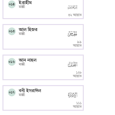
ইব্রাহীম
০১৪
মাক্কী
৫২ আয়াত
আল হিজর
০১৫
মাক্কী
৯৯
আয়াত
আন নাহল
০১৬
মাক্কী
১২৮
আয়াত
বনী ইসরাঈল
০১৭
মাক্কী
১১১
আয়াত