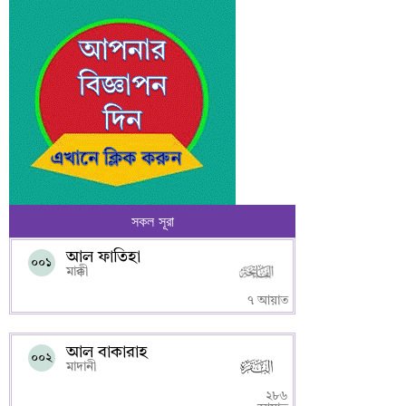
সকল সূরা
আল ফাতিহা
০০১
মাক্কী
৭ আয়াত
আল বাকারাহ
০০২
মাদানী
২৮৬