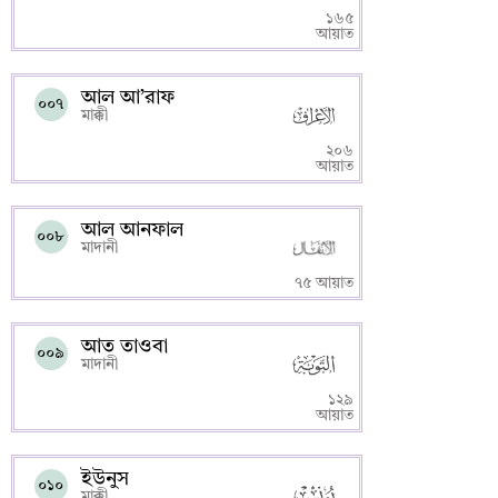
১৬৫
আয়াত
আল আ’রাফ
০০৭
মাক্কী
২০৬
আয়াত
আল আনফাল
০০৮
মাদানী
৭৫ আয়াত
আত তাওবা
০০৯
মাদানী
১২৯
আয়াত
ইউনুস
০১০
মাক্কী