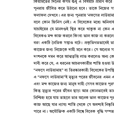
কিয়ামতের দিনের কসম শুধু এ বিষয়টি প্রমাণ করে 
পুনরায় জীবিত করে উঠানো হবে
।
তাকে নিজের সমস
ফলাফল দেখবে
।
এর জন্য পুনরায় ‘নফসের লাউয়াম
বলে কোন জিনিস নেই
।
এ বিবেকের মধ্যে অনিবার্
যাচাইয়ের যে মানদণ্ডই স্থির করে থাকুক না কেন এ
বিবেকও মন্দ কাজ করলে কিংবা ভাল কাজ না করলে 
বরং একটি নৈতিক সত্ত্বাও বটে
।
প্রকৃতিগতভাবেই তার
কাজের জন্য নিজেকে দায়ী মনে করে
।
সে অন্যের স
দংশনকে দমন করে আত্মতৃপ্তি লাভ করলেও অন্য
দাবী করে যে
,
এ ধরনের আচরণকারীর শাস্তি হওয়া 
“নফসে লাউয়ামাহ” বা তিরষ্কারকারী বিবেকের উপস্থি
এ “নফসে লাউয়ামা”ই মৃত্যুর পরের জীবনের এমন একট
এবং মন্দ কাজের জন্য মানুষ দায়ী সেসব কাজের পুরস্
কিন্তু মৃত্যুর পরের জীবন ছাড়া আর কোনভাবেই তা
নিশ্চিহ্ন হয়ে যায় তাহলে তার অনেক ভাল কাজের পুরস
কাজ আছে যার ন্যায্য শাস্তি থেকে সে অবশ্যই নিষ্কৃ
পারে না
।
অযৌক্তিক একটি বিশ্বে বিবেক বুদ্ধি সম্প