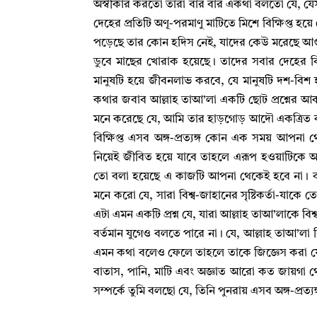
অস্বীকার করতো তারা বার বার একথা বলতো যে
,
যে
দেহের প্রতিটি অণূ-পরমাণু মাটিতে মিশে বিক্ষিপ্ত হয়ে
পড়েছে তার কোন হদিস নেই
,
যাদের কেউ মরেছে আগ
ডুবে মাছের খোরাক হয়েছে
।
তাদের সবার দেহের বিভি
মানুষটি হয়ে জীবনলাভ করবে
,
যে মানুষটি দশ-বি
কথার জবাব আল্লাহ‌ তাআ’লা একটি ছোট প্রশ্নের আকারে
মনে করেছে যে
,
আমি তার হাড়গোড় আদৌ একত্রিত 
বিক্ষিপ্ত এসব অঙ্গ-প্রত্যঙ্গ কোন এক সময় আপন
নিয়েই জীবিত হয়ে যাবে তাহলে এরূপ হওয়াটিকে অসম্
তো বলা হয়েছে এ কাজটি আপনা থেকেই হবে না
।
ব
মনে করো যে
,
সারা বিশ্ব-জাহানের সৃষ্টিকর্তা-যাকে
এটা এমন একটি প্রশ্ন যে
,
যারা আল্লাহ‌ তাআ’লাকে বিশ্ব
বর্তমান যুগেও বলতে পারে না
।
যে
,
আল্লাহ‌ তাআ’ল
এমন কথা বলেও ফেলে তাহলে তাকে জিজ্ঞেস করা য
বাতাস
,
পানি
,
মাটি এবং অজ্ঞাত আরো কত জায়গা থ
সম্পর্কে তুমি বলছো যে
,
তিনি পুনরায় এসব অঙ্গ-প্রত্য