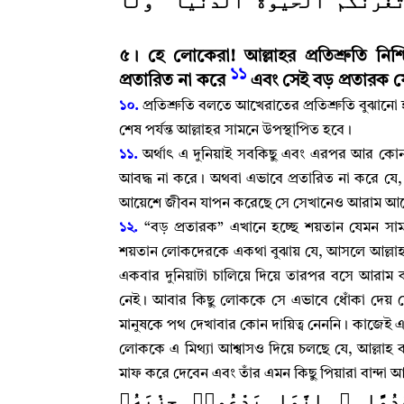
﴿غُرَّنَّكُمُ ٱلْحَيَوٰةُ ٱلدُّنْيَا ۖ وَلَا
৫
।
হে লোকেরা! আল্লাহর প্রতিশ্রুতি নিশ
১১
প্রতারিত না করে
এবং সেই বড় প্রতারক যে
১০.
প্রতিশ্রুতি বলতে আখেরাতের প্রতিশ্রুতি বুঝান
শেষ পর্যন্ত আল্লাহর সামনে উপস্থাপিত হবে
।
১১.
অর্থাৎ এ দুনিয়াই সবকিছু এবং এরপর আর কোন
আবদ্ধ না করে
।
অথবা এভাবে প্রতারিত না করে যে
আয়েশে জীবন যাপন করেছে সে সেখানেও আরাম আ
১২.
“বড় প্রতারক” এখানে হচ্ছে শয়তান যেমন সাম
শয়তান লোকদেরকে একথা বুঝায় যে
,
আসলে আল্লাহ‌
একবার দুনিয়াটা চালিয়ে দিয়ে তারপর বসে আরাম
নেই
।
আবার কিছু লোককে সে এভাবে ধোঁকা দেয় যে আল
মানুষকে পথ দেখাবার কোন দায়িত্ব নেননি
।
কাজেই এ 
লোককে এ মিথ্যা আশ্বাসও দিয়ে চলছে যে
,
আল্লাহ‌
মাফ করে দেবেন এবং তাঁর এমন কিছু পিয়ারা বান্দা
﴿دُوًّا ۚ إِنَّمَا يَدْعُوا۟ حِزْبَهُۥ