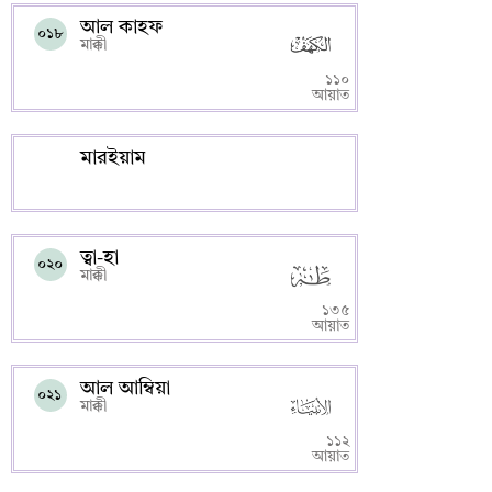
আল কাহফ
০১৮
মাক্কী
১১০
আয়াত
মারইয়াম
ত্বা-হা
০২০
মাক্কী
১৩৫
আয়াত
আল আম্বিয়া
০২১
মাক্কী
১১২
আয়াত