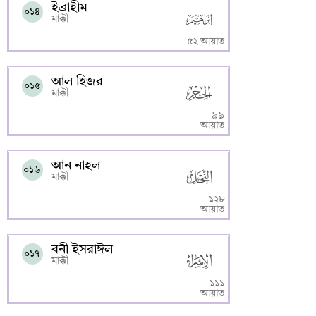
ইব্রাহীম
০১৪
মাক্কী
৫২ আয়াত
আল হিজর
০১৫
মাক্কী
৯৯
আয়াত
আন নাহল
০১৬
মাক্কী
১২৮
আয়াত
বনী ইসরাঈল
০১৭
মাক্কী
১১১
আয়াত