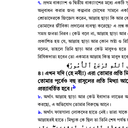
৭.
প্রথম বাক্যাংশ ও দ্বিতীয় বাক্যাংশের মধ্যে একটি সূ
অনুবাধন করার জন্য কল্পনার চোখের সামনে একট
শ্রোতাদেরকে জিজ্ঞেস করেন
,
আল্লাহ‌ ছাড়া কি আর কো
তোমাদের জীবিকা প্রদানের ব্যবস্থা করেছে
?
এ প্রশ্ন
সমগ্র জনতা নিরব
।
কেউ বলে না
,
আল্লাহ‌ ছাড়া আর
প্রকাশিত হয় যে
,
আল্লাহ‌ ছাড়া আর কোন স্রষ্টা ও র
বলেন
,
তাহলে তিনি ছাড়া আর কেউ মাবুদও হতে 
রিযিকদাতা হবেন তো একমাত্র আল্লাহ‌ কিন্তু মাবুদ হ
﴿ِلَى ٱللَّهِ تُرْجَعُ ٱلْأُمُورُ
৪
।
এখন যদি (হে নবী!) এরা তোমার প্রতি 
তোমার পূর্বেও বহু রাসূলের প্রতি মিথ্যা
৯
প্রত্যাবর্তিত হবে
।
৮.
অর্থাৎ আল্লাহ‌ ছাড়া আর কেউ ইবাদাত লাভের অ
করছো
,
এ অভিযোগ তোমার বিরুদ্ধে আনে
।
৯.
অর্থাৎ ফায়সালা লোকদের হাতে নেই
।
তারা যাকে 
আল্লাহরই হাতে
।
মিথ্যুক কে ছিল তা তিনি শেষ পর্যন্