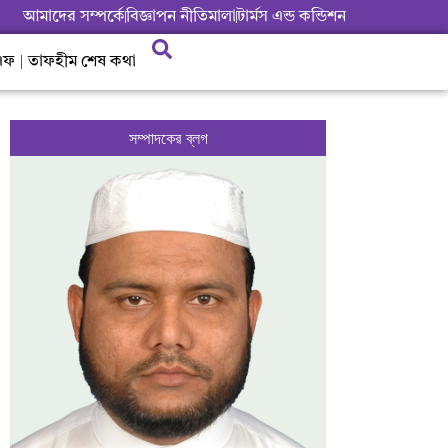
আমাদের সম্পর্কে
বিজ্ঞাপন নীতিমালা
টার্মস এন্ড কন্ডিশন
এফ
তাফহীম শেষ কথা
সম্পাদকের ব্লগ