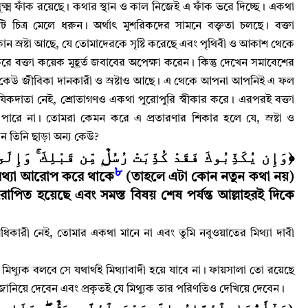
ক্ষ্ম ফাঁক রয়েছে
।
কথার স্থান ও কাল নিজেই এ ফাঁক ভরে দিচ্ছে
।
একথা
ি চিত্র মেলে ধরুন
।
অর্থাৎ মুশরিকদের সামনে বক্তৃতা চলছে
।
বক্তা
ন স্রষ্টা আছে
,
যে তোমাদেরকে সৃষ্টি করেছে এবং পৃথিবী ও আকাশ থেকে
 করে বক্তা কয়েক মুহূর্ত জবাবের অপেক্ষা করেন
।
কিন্তু দেখেন সমাবেশের
 কেউ জীবিকা দানকারী ও স্রষ্টাও আছে
।
এ থেকে আপনা আপনিই এ ফল
িযিকদাতা নেই
,
শ্রোতাগণও একথা পুরোপুরি স্বীকার করে
।
এরপরই বক্তা
পারে না
।
তোমরা কেমন করে এ প্রতারণার শিকার হলে যে
,
স্রষ্টা ও
বেন তিনি ছাড়া অন্য কেউ
?
وَإِن يُكَذِّبُوكَ فَقَدْ كُذِّبَتْ رُسُلٌۭ مِّن قَبْلِكَ ۚ وَإ﴾
৮
মিথ্যা আরোপ করে থাকে
(
তাহলে এটা কোন নতুন কথা নয়)
 আরোপিত হয়েছে এবং সমস্ত বিষয় শেষ পর্যন্ত আল্লাহরই দিকে
ধিকারী নেই
,
তোমার একথা মানে না এবং তুমি নবুওয়াতের মিথ্যা দাবী
মিথ্যুক বলবে সে যথার্থই মিথ্যাবাদী হয়ে যাবে না
।
ফায়সালা তো রয়েছে
ত জানিয়ে দেবেন এবং প্রকৃতই যে মিথ্যুক তার পরিণতিও দেখিয়ে দেবেন
।