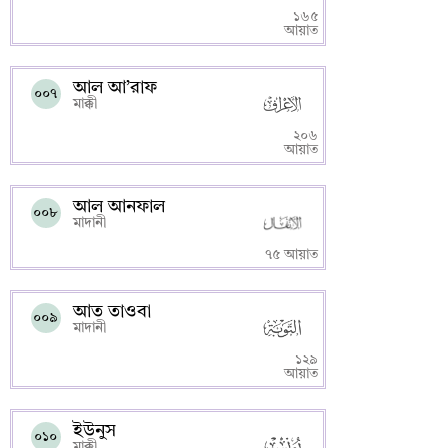
১৬৫
আয়াত
আল আ’রাফ
০০৭
মাক্কী
২০৬
আয়াত
আল আনফাল
০০৮
মাদানী
৭৫ আয়াত
আত তাওবা
০০৯
মাদানী
১২৯
আয়াত
ইউনুস
০১০
মাক্কী