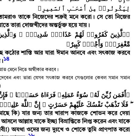
لِيَكُونُوا۟ مِنْ أَصْحَـٰبِ ٱلسَّعِيرِ﴾
োমরাও তাকে নিজেদের শত্রুই মনে করো
।
সে তো নিজের
ে তারা দোজখীদের অন্তর্ভুক্ত হয়ে যায়
।
ٱلَّذِينَ كَفَرُوا۟ لَهُمْ عَذَابٌۭ شَدِيدٌۭ ۖ وَٱلَّذِينَ ء
مَّغْفِرَةٌۭ وَأَجْرٌۭ كَبِيرٌ﴾
ছে কঠোর শাস্তি আর যারা ঈমান আনবে এবং সৎকাজ করবে
১৪
র
।
ওয়াত মেনে নিতে অস্বীকার করবে
।
রে দেবেন এবং তারা যেসব সৎকাজ করবে সেগুলোর কেবল সমান সমান
।
أَفَمَن زُيِّنَ لَهُۥ سُوٓءُ عَمَلِهِۦ فَرَءَاهُ حَسَنًۭا ۖ فَإِنَّ ٱل
فَلَا تَذْهَبْ نَفْسُكَ عَلَيْهِمْ حَسَرَٰتٍ ۚ إِنَّ ٱللَّهَ عَلِيمٌۢ﴾
 শেষ আছে কি) যার জন্য তার খারাপ কাজকে শোভন করে দেয়া
আসলে আল্লাহ‌ যাকে ইচ্ছা বিভ্রান্তিতে লিপ্ত করেন এবং যাকে
ী!) অযথা ওদের জন্য দুঃখে ও শোকে তুমি প্রাণপাত করো