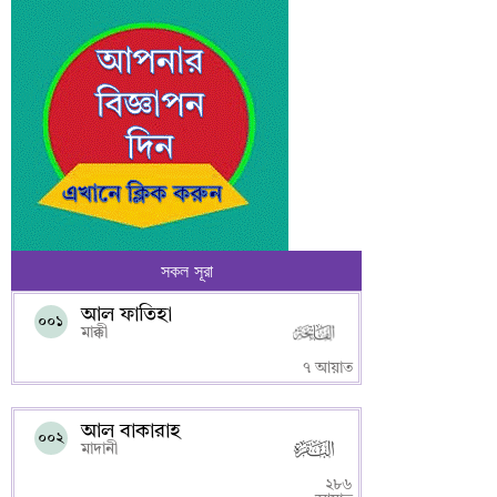
সকল সূরা
আল ফাতিহা
০০১
মাক্কী
৭ আয়াত
আল বাকারাহ
০০২
মাদানী
২৮৬