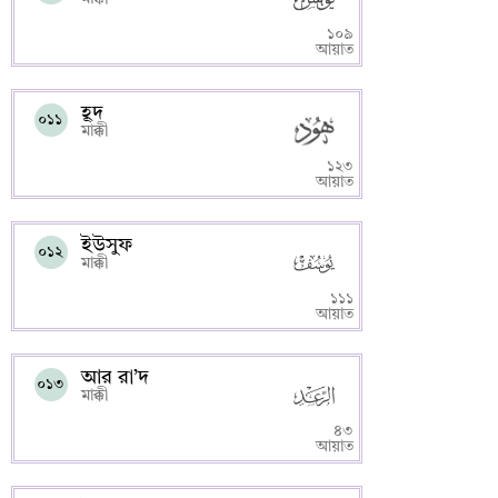
১০৯
আয়াত
হূদ
০১১
মাক্কী
১২৩
আয়াত
ইউসুফ
০১২
মাক্কী
১১১
আয়াত
আর রা’দ
০১৩
মাক্কী
৪৩
আয়াত