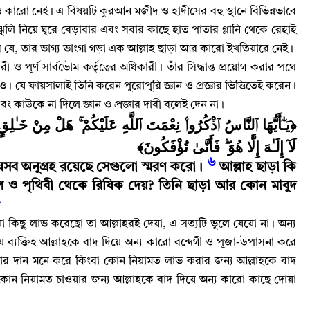
ও কারো নেই
।
এ বিষয়টি কুরআন মজীদ ও হাদীসের বহু স্থানে বিভিন্নভাবে
ার ঝুলি নিয়ে ঘুরে বেড়াবার এবং সবার কাছে হাত পাতার গ্লানি থেকে রেহাই
ে যে
,
তার ভাগ্য ভাংগা গড়া এক আল্লাহ‌ ছাড়া আর কারো ইখতিয়ারে নেই
।
ী ও পূর্ণ সার্বভৌম কর্তৃত্বের অধিকারী
।
তাঁর সিদ্ধান্ত প্রয়োগ করার পথে
ীও
।
যে ফায়সালাই তিনি করেন পুরোপুরি জ্ঞান ও প্রজ্ঞার ভিত্তিতেই করেন
।
বং কাউকে না দিলে জ্ঞান ও প্রজ্ঞার দাবী বলেই দেন না
।
يَـٰٓأَيُّهَا ٱلنَّاسُ ٱذْكُرُوا۟ نِعْمَتَ ٱللَّهِ عَلَيْكُمْ ۚ هَلْ مِنْ خَـٰلِ ۚ
لَآ إِلَـٰهَ إِلَّا هُوَ ۖ فَأَنَّىٰ تُؤْفَكُونَ﴾
৬
যেসব অনুগ্রহ রয়েছে সেগুলো স্মরণ করো
।
আল্লাহ ছাড়া কি
 ও পৃথিবী থেকে রিযিক দেয়
?
তিনি ছাড়া আর কোন মাবুদ
৭
 কিছু লাভ করেছো তা আল্লাহরই দেয়া
,
এ সত্যটি ভুলে যেয়ো না
।
অন্য
ে ব্যক্তিই আল্লাহকে বাদ দিয়ে অন্য কারো বন্দেগী ও পূজা-উপাসনা করে
তার দান মনে করে কিংবা কোন নিয়ামত লাভ করার জন্য আল্লাহকে বাদ
 কোন নিয়ামত চাওয়ার জন্য আল্লাহকে বাদ দিয়ে অন্য কারো কাছে দোয়া