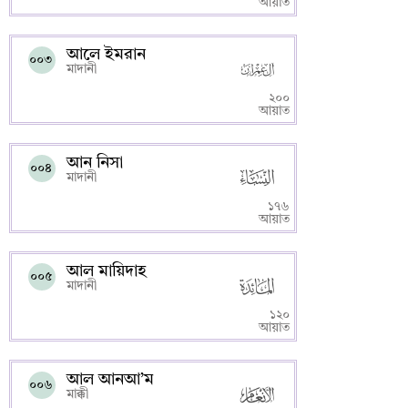
আয়াত
আলে ইমরান
০০৩
মাদানী
২০০
আয়াত
আন নিসা
০০৪
মাদানী
১৭৬
আয়াত
আল মায়িদাহ
০০৫
মাদানী
১২০
আয়াত
আল আনআ’ম
০০৬
মাক্কী