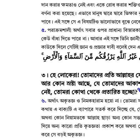
দান করার ক্ষমতাও নেই এবং একে রোধ করার শক্তি
বর্ণনা করা হয়েছে
।
এভাবে মানুষ দ্বারে দ্বারে ভিক্ষ
পাবে
।
এই সঙ্গে সে এ বিষয়টিও ভালোভাবে বুঝে নেব
৫.
পরাক্রমশালী অর্থাৎ সবার ওপর প্রাধান্য বিস্তারকার
কেউ বাঁধা দিতে পারে না
।
আবার এই সঙ্গে তিনি জ্ঞান
কাউকে দিলে সেটিই জ্ঞান ও প্রজ্ঞার দাবী বলেই দেন এ
﴿قٍ غَيْرُ ٱللَّهِ يَرْزُقُكُم مِّنَ ٱلسَّمَآءِ وَٱلْأَرْضِ
৩
।
হে লোকেরা! তোমাদের প্রতি আল্লাহর 
আর কোন স্রষ্টা আছে
,
যে তোমাদের আকাশ
নেই
,
তোমরা কোথা থেকে প্রতারিত হচ্ছো
?
৬.
অর্থাৎ অকৃতজ্ঞ ও নিমকহারাম হয়ো না
।
তোমরা যা
কথায় এ বাক্যটি এ ব্যাপারে সতর্ক করে দিচ্ছে যে
,
য
অথবা কোন নিয়ামতকে আল্লাহ‌ ছাড়া অন্য কোন সত্
দিয়ে অন্য কারো প্রতি কৃতজ্ঞতা প্রকাশ করে অথবা
করে সে বড়ই অকৃতজ্ঞ
।