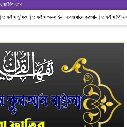
হোয়াইটসআপ
তাফহীম ভূমিকা
তাফহীম অনলাইন
তরজমায়ে কুরআন
তাফহীম পিডি