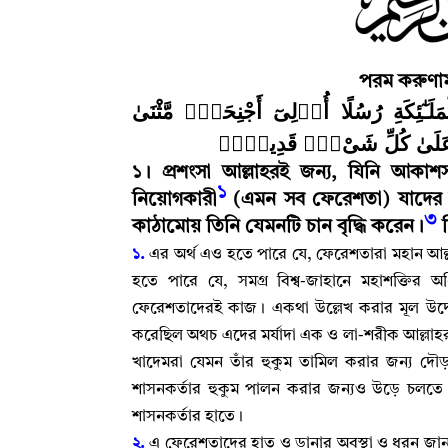
পরম
করুণাম
﴿ـٰٓئِكَةِ رُسُلًا أُو۟لِىٓ أَجْنِحَةٍۢ مَّثْنَىٰ
ٱللَّهَ عَلَىٰ كُلِّ شَىْءٍۢ قَدِيرٌۭ
১
।
প্রশংসা আল্লাহরই জন্য
,
যিনি আকাশসম
১
নিয়োগকারী
(
এমন সব ফেরেশতা) যাদের দ
৩
কাঠামোয় তিনি যেমনটি চান বৃদ্ধি করেন
।
১.
এর অর্থ এও হতে পারে যে
,
ফেরেশতারা মহান আল্ল
হতে পারে যে
,
সমগ্র বিশ্ব-জাহানে মহাশক্তির 
ফেরেশতাদেরই কাজ
।
একথা উল্লেখ করার মূল উদ্দে
করেছিল অথচ এদের মর্যাদা এক ও লা-শরীক আল্লাহর 
খাদেমরা যেমন তাঁর হুকুম তামিল করার জন্য দৌ
শাসনকর্তার হুকুম পালন করার জন্যও উড়ে চলতে
শাসনকর্তার হাতে
।
২.
এ ফেরেশতাদের হাত ও ডানার অবস্থা ও ধরন জান