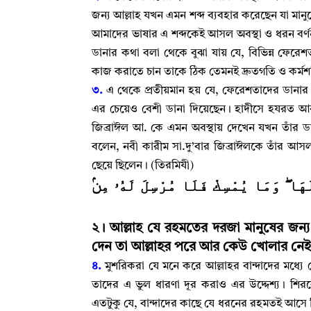
জন্য আল্লাহ‌ যখন এমন শব্দ ব্যবহার করেছেন যা মা
আমাদের ভাষার এ শব্দকেই আসল অবস্থা ও ধরন বর্
ডানার কথা বলা থেকে বুঝা যায় যে
,
বিভিন্ন ফেরেশ
কাজ করাতে চান তাকে ঠিক তেমনই দ্রুতগতি ও কর্মশ
৩.
এ থেকে প্রতীয়মান হয় যে
,
ফেরেশতাদের ডানার সং
এর চেয়েও বেশী ডানা দিয়েছেন
।
হাদীসে হযরত আবদ
জিব্রাঈল আ. কে এমন অবস্থায় দেখেন যখন তাঁর ডা
বলেন
,
নবী কারীম সা.দু’বার জিব্রাঈলকে তাঁর আস
ছেয়ে ছিলেন
।
(তিরমিযী)
﴿هَا ۖ وَمَا يُمْسِكْ فَلَا مُرْسِلَ لَهُۥ مِنۢ
২
।
আল্লাহ যে রহমতের দরজা মানুষের জন্য 
দেন তা আল্লাহর পরে আর কেউ খোলার নেই
৪.
মুশরিকরা যে মনে করে আল্লাহর বান্দাদের মধ্যে
তাদের এ ভুল ধারণা দূর করাও এর উদ্দেশ্য
।
শিরকে
এতটুকু যে
,
বান্দাদের কাছে যে ধরনের রহমতই আসে ন