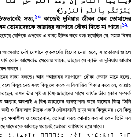
يَـٰٓأَيُّهَا ٱلنَّاسُ إِنَّ وَعْدَ ٱللَّهِ حَقٌّۭ ۖ فَلَا تَ
يَغُرَّنَّكُم بِٱللَّهِ ٱلْغَرُورُ﴾
১০
্চিতভাবেই সত্য
,
কাজেই দুনিয়ার জীবন যেন তোমাদের
১২
ন তোমাদেরকে আল্লাহর ব্যাপারে ধোঁকা দিতে না পারে
।
ো হয়েছে যেদিকে ওপরের এ বাক্য ইঙ্গিত করে বলা হয়েছিল যে
,
সমস্ত বিষয়
 আখেরাত নেই যেখানে কৃতকর্মের হিসেব নেয়া হবে
,
এ প্রতারণা জালে
,
যদি কোন আখেরাত থেকেও থাকে
,
তাহলে যে ব্যক্তি এ দুনিয়ায় আরাম
য়েশ করবে
।
নের বাক্য বলছে
।
আর “আল্লাহর ব্যাপারে” ধোঁকা দেয়ার মানে হচ্ছে
,
 বলে কিছুই নেই এবং কিছু লোককে এ বিভ্রান্তির শিকার করে যে
,
আল্লাহ‌
 করছেন
,
এখন তাঁর সৃষ্ট এ বিশ্ব-জাহানের সাথে কার্যত তাঁর কোন সম্পর্ক
্লাহ‌ অবশ্যই এ বিশ্ব-জাহানের ব্যবস্থাপনা করে যাচ্ছেন কিন্তু তিনি
অহী ও রিসালাত নিছক একটি ধোঁকাবাজী ছাড়া আর কিছুই নয়
।
সে কিছু
 বড়ই ক্ষমাশীল ও মেহেরবান
,
তোমরা যতই গোনাহ কর না কেন তিনি সব
 আছে যাদেরকে আঁকড়ে ধরলেই তোমরা কামিয়াব হয়ে যাবে
।
إِنَّ ٱلشَّيْطَـٰنَ لَكُمْ عَدُوٌّۭ فَٱتَّخِذُوهُ عَ