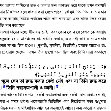
নুষের ভাষায় পাখিদের হাত ও ডানার জন্য ব্যবহৃত হয়ে থাকে তখন অবশ্যই
ণনার নিকটতর বলে ধারণা করা যেতে পারে
।
দুই দুই
,
তিন তিন ও চার চার
তাকে আল্লাহ‌ বিভিন্ন পর্যায়ের শক্তি দান করেছেন এবং যাকে দিয়ে যেমন
ক্তি দান করেছেন
।
খ্যা চারের মধ্যে সীমাবদ্ধ নেই
।
বরং কোন কোন ফেরেশতাকে আল্লাহ‌
ুল্লাহ ইবনে মাসউদের রা. বর্ণনায় বলা হয়েছে নবী কারীম সা.একবার
নার সংখ্যা ছিল ছ’শো
।
(বুখারী
,
মুসলিম
,
তিরমিযী) হযরত আয়েশা রা.
ল চেহারায় দেখেন
।
তখন তাঁর ছ’শো ডানা ছিল এবং তিনি সারা আকাশে
مَّا يَفْتَحِ ٱللَّهُ لِلنَّاسِ مِن رَّحْمَةٍۢ فَلَا مُمْسِكَ لَ
بَعْدِهِۦ ۚ وَهُوَ ٱلْعَزِيزُ ٱلْحَكِيمُ﴾
খুলে দেন তা রুদ্ধ করার কেউ নেই এবং যা তিনি রুদ্ধ করে
৪
৫
।
তিনি পরাক্রমশালী ও জ্ঞানী
।
 কেউ তাদের রিযিকদাতা
,
কেউ সন্তানদাতা এবং কেউ রোগ নিরাময়কারী
,
র এ সমস্ত ধারণা একেবারেই ভিত্তিহীন এবং নির্ভেজাল সত্য শুধুমাত্র
িছক মহান ও মহিমান্বিত আল্লাহ‌র অনুগ্রহেই আসে
।
অন্য কারো এ রহমত