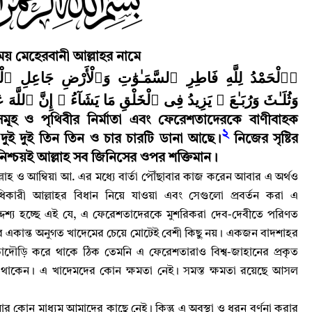
য় মেহেরবানী আল্লাহর নামে
ٱلْحَمْدُ لِلَّهِ فَاطِرِ ٱلسَّمَـٰوَٰتِ وَٱلْأَرْضِ جَاعِلِ ٱلْمَلَ
وَثُلَـٰثَ وَرُبَـٰعَ ۚ يَزِيدُ فِى ٱلْخَلْقِ مَا يَشَآءُ ۚ إِنَّ ﴾
ূহ ও পৃথিবীর নির্মাতা এবং ফেরেশতাদেরকে বাণীবাহক
২
ুই দুই তিন তিন ও চার চারটি ডানা আছে
।
নিজের সৃষ্টির
নিশ্চয়ই আল্লাহ‌ সব জিনিসের ওপর শক্তিমান
।
াহ‌ ও আম্বিয়া আ. এর মধ্যে বার্তা পৌঁছাবার কাজ করেন আবার এ অর্থও
অধিকারী আল্লাহর বিধান নিয়ে যাওয়া এবং সেগুলো প্রবর্তন করা এ
শ্য হচ্ছে এই যে
,
এ ফেরেশতাদেরকে মুশরিকরা দেব-দেবীতে পরিণত
একান্ত অনুগত খাদেমের চেয়ে মোটেই বেশী কিছু নয়
।
একজন বাদশাহর
ড়াদৌড়ি করে থাকে ঠিক তেমনি এ ফেরেশতারাও বিশ্ব-জাহানের প্রকৃত
 থাকেন
।
এ খাদেমদের কোন ক্ষমতা নেই
।
সমস্ত ক্ষমতা রয়েছে আসল
ার কোন মাধ্যম আমাদের কাছে নেই
।
কিন্তু এ অবস্থা ও ধরন বর্ণনা করার