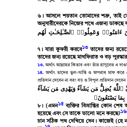
৬
।
আসলে শয়তান তোমাদের শত্রু
,
তাই ত
অনুসারীদেরকে নিজের পথে এজন্য ডাকছে যাত
﴿َامَنُوا۟ وَعَمِلُوا۟ ٱلصَّـٰلِحَـٰتِ لَهُم
১৩
৭
।
যারা কুফরী করবে
তাদের জন্য রয়ে
তাদের জন্য রয়েছে মাগফিরাত ও বড় পুরস্কা
১৩.
অর্থাৎ আল্লাহর কিতাব এবং তাঁর রাসূলের এ দা
১৪.
অর্থাৎ তাদের ভুল-ভ্রান্তি ও অপরাধ মাফ ক
প্রতিদান দেবেন না বরং বড় ও বিপুল প্রতিদান দেবেন
﴿لَّهَ يُضِلُّ مَن يَشَآءُ وَيَهْدِى مَن يَشَآءُ
ۖ  بِمَا يَصْنَعُونَ
১৫
৮
।
(এমন
ব্যক্তির বিভ্রান্তির কোন
১৬
হয়েছে এবং সে তাকে ভালো মনে করছে
?
চান সঠিক পথ দেখিয়ে দেন
।
কাজেই (হে নব