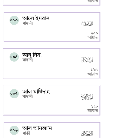
আয়াত
আলে ইমরান
০০৩
মাদানী
২০০
আয়াত
আন নিসা
০০৪
মাদানী
১৭৬
আয়াত
আল মায়িদাহ
০০৫
মাদানী
১২০
আয়াত
আল আনআ’ম
০০৬
মাক্কী