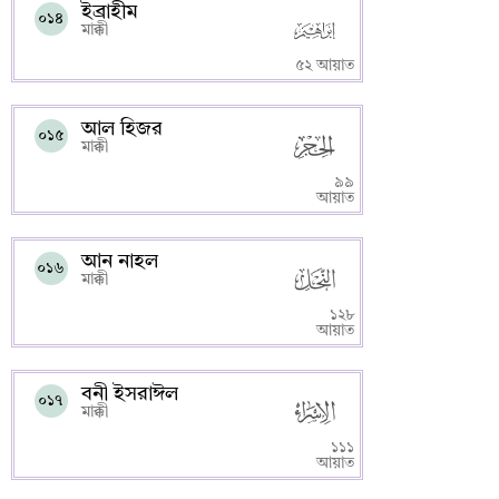
ইব্রাহীম
০১৪
মাক্কী
৫২ আয়াত
আল হিজর
০১৫
মাক্কী
৯৯
আয়াত
আন নাহল
০১৬
মাক্কী
১২৮
আয়াত
বনী ইসরাঈল
০১৭
মাক্কী
১১১
আয়াত