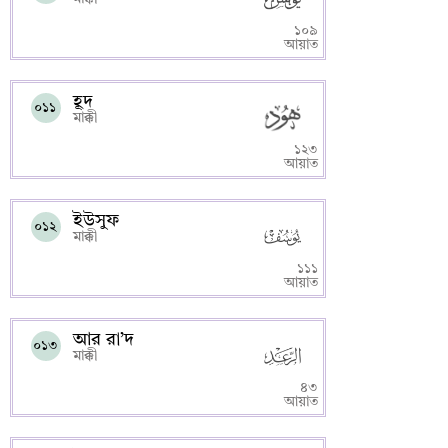
১০৯
আয়াত
হূদ
০১১
মাক্কী
১২৩
আয়াত
ইউসুফ
০১২
মাক্কী
১১১
আয়াত
আর রা’দ
০১৩
মাক্কী
৪৩
আয়াত