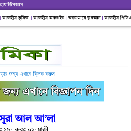
হোয়াইটসআপ
তাফহীম ভূমিকা
তাফহীম অনলাইন
তরজমায়ে কুরআন
তাফহীম পিডি
পড়ার জন্য এখানে ক্লিক করুন
সূরা আল আ’লা
ঃ ১৯
;
রুকুঃ ০১
;
মাক্কী