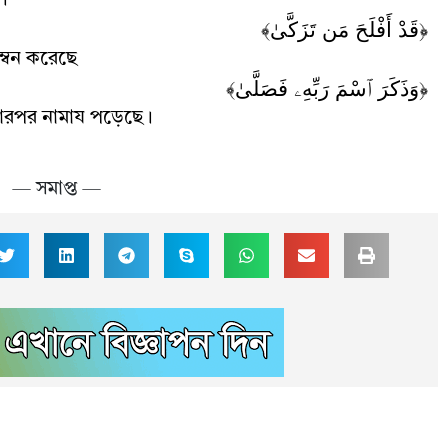
।
﴿قَدْ أَفْلَحَ مَن تَزَكَّىٰ﴾
ম্বন করেছে
﴿وَذَكَرَ ٱسْمَ رَبِّهِۦ فَصَلَّىٰ﴾
ারপর নামায পড়েছে
।
—
সমাপ্ত —