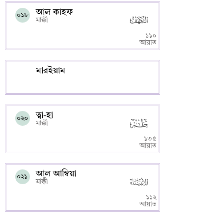
আল কাহফ
০১৮
মাক্কী
১১০
আয়াত
মারইয়াম
ত্বা-হা
০২০
মাক্কী
১৩৫
আয়াত
আল আম্বিয়া
০২১
মাক্কী
১১২
আয়াত