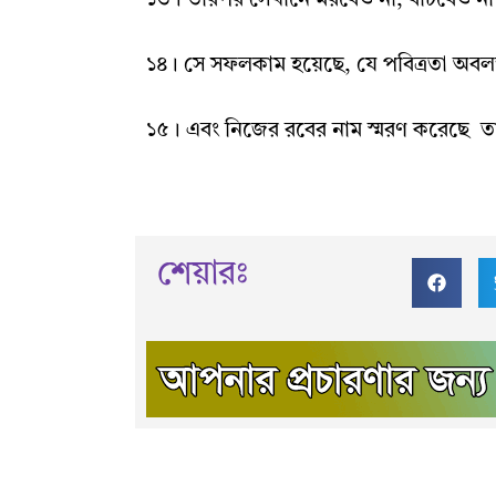
১৩
।
তারপর সেখানে মরবেও না
,
বাঁচবেও না
১৪
।
সে সফলকাম হয়েছে
,
যে পবিত্রতা অবল
১৫
।
এবং নিজের রবের নাম স্মরণ করেছে
ত
শেয়ারঃ