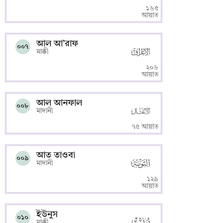
১৬৫
আয়াত
আল আ’রাফ
০০৭
মাক্কী
২০৬
আয়াত
আল আনফাল
০০৮
মাদানী
৭৫ আয়াত
আত তাওবা
০০৯
মাদানী
১২৯
আয়াত
ইউনুস
০১০
মাক্কী