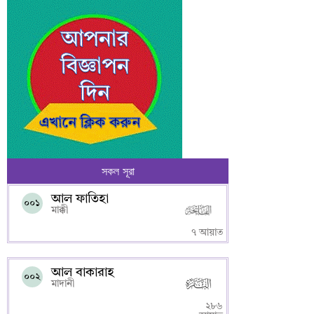
সকল সূরা
আল ফাতিহা
০০১
মাক্কী
৭ আয়াত
আল বাকারাহ
০০২
মাদানী
২৮৬