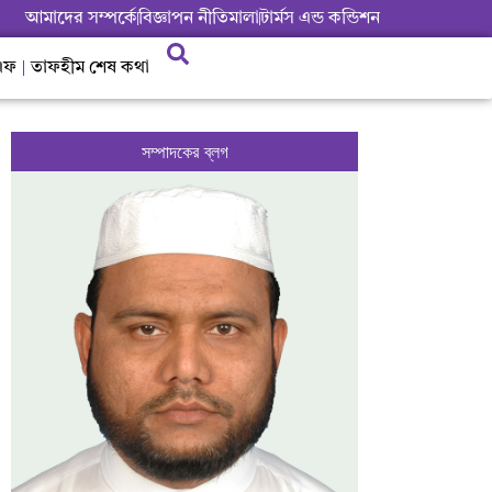
আমাদের সম্পর্কে
বিজ্ঞাপন নীতিমালা
টার্মস এন্ড কন্ডিশন
এফ
তাফহীম শেষ কথা
সম্পাদকের ব্লগ