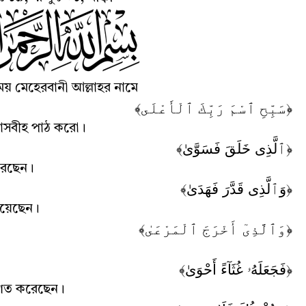
য় মেহেরবানী আল্লাহর নামে
﴿سَبِّحِ ٱسْمَ رَبِّكَ ٱلْأَعْلَى﴾
তাসবীহ পাঠ করো
।
﴿ٱلَّذِى خَلَقَ فَسَوَّىٰ﴾
রেছেন
।
﴿وَٱلَّذِى قَدَّرَ فَهَدَىٰ﴾
িয়েছেন
।
﴿وَٱلَّذِىٓ أَخْرَجَ ٱلْمَرْعَىٰ﴾
﴿فَجَعَلَهُۥ غُثَآءً أَحْوَىٰ﴾
িণত করেছেন
।