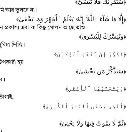
﴿سَنُقْرِئُكَ فَلَا تَنسَىٰٓ﴾
মি আর ভুলবে না
।
﴿إِلَّا مَا شَآءَ ٱللَّهُ ۚ إِنَّهُۥ يَعْلَمُ ٱلْجَهْرَ وَمَا يَخْفَىٰ﴾
ন প্রকাশ্য এবং যা কিছু গোপন আছে তাও
।
﴿وَنُيَسِّرُكَ لِلْيُسْرَىٰ﴾
ধা দিচ্ছি
।
﴿فَذَكِّرْ إِن نَّفَعَتِ ٱلذِّكْرَىٰ﴾
উপকারী হয়
﴿سَيَذَّكَّرُ مَن يَخْشَىٰ﴾
ে
।
﴿وَيَتَجَنَّبُهَا ٱلْأَشْقَى﴾
্ভাগাই
,
﴿ٱلَّذِى يَصْلَى ٱلنَّارَ ٱلْكُبْرَىٰ﴾
﴿ثُمَّ لَا يَمُوتُ فِيهَا وَلَا يَحْيَىٰ﴾