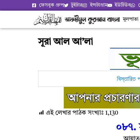
ফেসবুক গ্রুপ
টুইটার
ইন্সটাগ্রাম
ইউটিউব
মূলপাতা
সূরা আল আ’লা
বিস্তারিত 
এই লেখার পাঠক সংখ্যাঃ
1,130
০৮৭
.
আয়াত