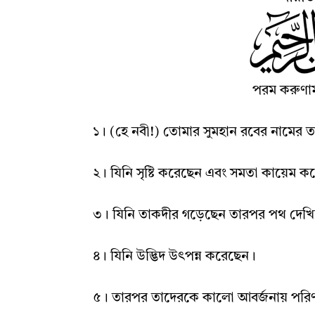
পরম
করুণাম
১
।
(হে নবী!) তোমার সুমহান রবের নামের 
২
।
যিনি সৃষ্টি করেছেন এবং সমতা কায়েম ক
৩
।
যিনি তাকদীর গড়েছেন
তারপর পথ দেখ
৪
।
যিনি উদ্ভিদ উৎপন্ন করেছেন
।
৫
।
তারপর তাদেরকে কালো আবর্জনায় পর