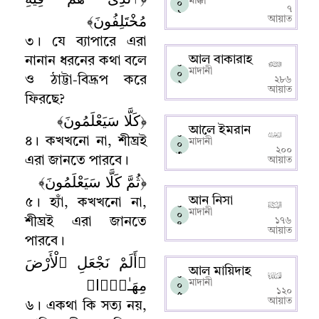
মাক্কী
০
৭
১
مُخْتَلِفُونَ﴾
আয়াত
৩
।
যে ব্যাপারে এরা
আল বাকারাহ
নানান ধরনের কথা বলে
০
মাদানী
০
ও ঠাট্টা-বিদ্রূপ করে
২৮৬
২
আয়াত
ফিরছে
?
﴿كَلَّا سَيَعْلَمُونَ﴾
আলে ইমরান
০
৪
।
কখখনো না
,
শীঘ্রই
মাদানী
০
২০০
৩
এরা জানতে পারবে
।
আয়াত
﴿ثُمَّ كَلَّا سَيَعْلَمُونَ﴾
আন নিসা
৫
।
হ্যাঁ
,
কখখনো না
,
০
মাদানী
০
শীঘ্রই এরা জানতে
১৭৬
৪
আয়াত
পারবে
।
﴿أَلَمْ نَجْعَلِ ٱلْأَرْضَ
আল মায়িদাহ
০
مِهَـٰدًۭا﴾
মাদানী
০
১২০
৫
আয়াত
৬
।
একথা কি সত্য নয়
,