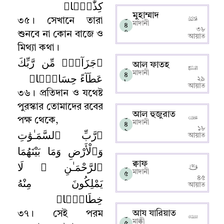
كِذَّٰبًۭا﴾
মুহাম্মাদ
০
৩৫
।
সেখানে তারা
মাদানী
৪
৩৮
৭
শুনবে না কোন বাজে ও
আয়াত
মিথ্যা কথা
।
﴿جَزَآءًۭ مِّن رَّبِّكَ
আল ফাতহ
০
মাদানী
عَطَآءً حِسَابًۭا﴾
৪
২৯
৮
আয়াত
৩৬
।
প্রতিদান ও যথেষ্ট
পুরস্কার
তোমাদের রবের
আল হুজুরাত
০
পক্ষ থেকে
,
মাদানী
৪
১৮
﴿رَّبِّ ٱلسَّمَـٰوَٰتِ
৯
আয়াত
وَٱلْأَرْضِ وَمَا بَيْنَهُمَا
ٱلرَّحْمَـٰنِ ۖ لَا
ক্বাফ
০
মাদানী
৫
৪৫
يَمْلِكُونَ مِنْهُ
০
আয়াত
خِطَابًۭا﴾
আয যারিয়াত
৩৭
।
সেই পরম
০
মাক্কী
৫