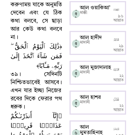
করুণাময় যাকে অনুমতি
আল ওয়াকিআ’
০
দেবেন এবং যে ঠিক
মাক্কী
৫
৯৬
৬
কথা বলবে
,
সে ছাড়া
আয়াত
আর কেউ কথা বলবে
না
।
আল হাদীদ
০
মাদানী
﴿ذَٰلِكَ ٱلْيَوْمُ ٱلْحَقُّ ۖ
৫
২৯
৭
আয়াত
فَمَن شَآءَ ٱتَّخَذَ إِلَىٰ
رَبِّهِۦ مَـَٔابًا﴾
আল মুজাদালাহ
০
মাদানী
৫
৩৯
।
সেদিনটি
২২
৮
আয়াত
নিশ্চিতভাবেই আসবে
।
এখন যার ইচ্ছা নিজের
আল হাশর
রবের দিকে ফেরার পথ
০
মাদানী
৫
২২
ধরুক
।
৯
আয়াত
﴿إِنَّآ أَنذَرْنَـٰكُمْ
عَذَابًۭا قَرِيبًۭا
আল
০
মুমতাহিনাহ
يَوْمَ يَنظُرُ ٱلْمَرْءُ مَا
৬