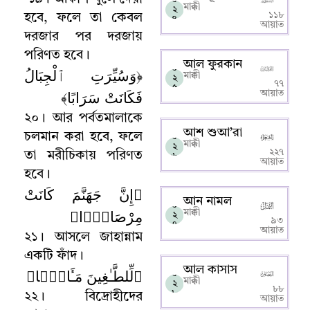
মাক্কী
২
১১৮
হবে
,
ফলে তা কেবল
৪
আয়াত
দরজার পর দরজায়
পরিণত হবে
।
আল ফুরকান
০
﴿وَسُيِّرَتِ ٱلْجِبَالُ
মাক্কী
২
৭৭
৫
فَكَانَتْ سَرَابًا﴾
আয়াত
২০
।
আর পর্বতমালাকে
আশ শুআ’রা
চলমান করা হবে
,
ফলে
০
মাক্কী
২
২২৭
তা মরীচিকায় পরিণত
৬
আয়াত
হবে
।
﴿إِنَّ جَهَنَّمَ كَانَتْ
আন নামল
০
مِرْصَادًۭا﴾
মাক্কী
২
৯৩
৭
আয়াত
২১
।
আসলে জাহান্নাম
একটি ফাঁদ
।
আল কাসাস
﴿لِّلطَّـٰغِينَ مَـَٔابًۭا﴾
০
মাক্কী
২
৮৮
৮
২২
।
বিদ্রোহীদের
আয়াত