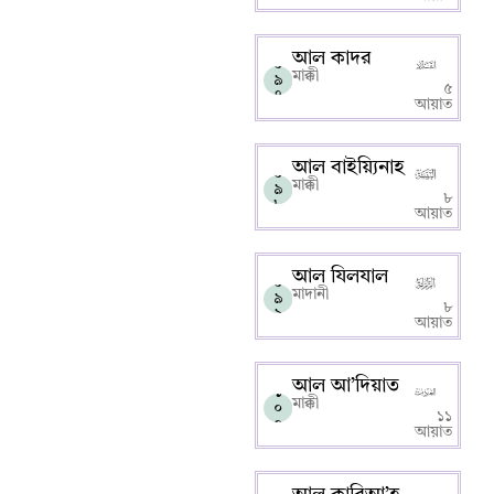
আল কাদর
০
মাক্কী
৯
৫
৭
আয়াত
আল বাইয়্যিনাহ
০
মাক্কী
৯
৮
৮
আয়াত
আল যিলযাল
০
মাদানী
৯
৮
৯
আয়াত
আল আ’দিয়াত
১
মাক্কী
০
১১
০
আয়াত