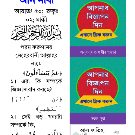
আন নাবা
আয়াতঃ ৫০
;
রুকুঃ
০২
;
মাক্কী
পরম
করুণাময়
অন্যান্য তাফসীর গ্রন্থ
মেহেরবানী আল্লাহর
নামে
﴿عَمَّ يَتَسَآءَلُونَ﴾
১
।
এরা কি সম্পর্কে
জিজ্ঞাসাবাদ করছে
?
﴿عَنِ ٱلنَّبَإِ
ٱلْعَظِيمِ﴾
২
।
সেই বড় খবরটা
সকল সূরা
সম্পর্কে কি
,
আল ফাতিহা
﴿ٱلَّذِى هُمْ فِيهِ
০