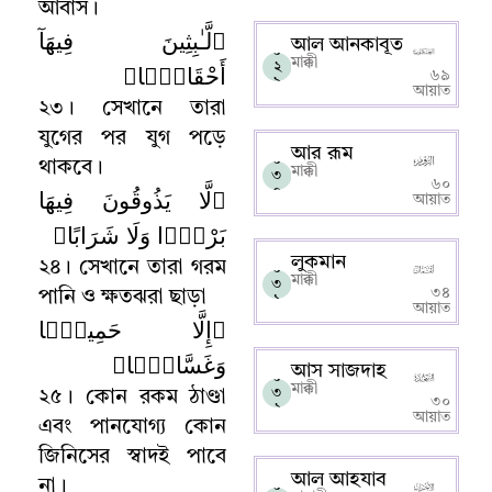
আবাস
।
﴿لَّـٰبِثِينَ فِيهَآ
আল আনকাবূত
০
মাক্কী
أَحْقَابًۭا﴾
২
৬৯
৯
আয়াত
২৩
।
সেখানে তারা
যুগের পর যুগ পড়ে
আর রূম
০
থাকবে
।
মাক্কী
৩
৬০
﴿لَّا يَذُوقُونَ فِيهَا
০
আয়াত
بَرْدًۭا وَلَا شَرَابًا﴾
লুকমান
২৪
।
সেখানে তারা গরম
০
মাক্কী
৩
৩৪
পানি ও ক্ষতঝরা ছাড়া
১
আয়াত
﴿إِلَّا حَمِيمًۭا
وَغَسَّاقًۭا﴾
আস সাজদাহ
০
মাক্কী
৩
২৫
।
কোন রকম ঠাণ্ডা
৩০
২
আয়াত
এবং পানযোগ্য কোন
জিনিসের স্বাদই পাবে
আল আহযাব
না
।
০