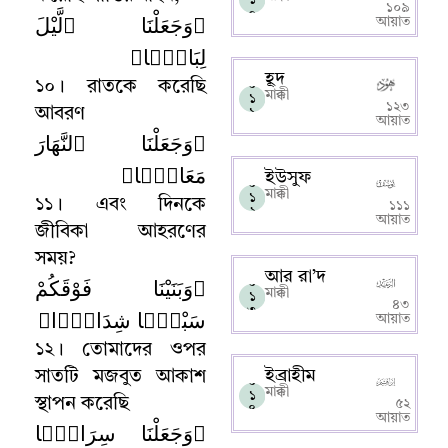
১০৯
০
﴿وَجَعَلْنَا ٱلَّيْلَ
আয়াত
لِبَاسًۭا﴾
হূদ
১০
।
রাতকে করেছি
০
মাক্কী
১
১২৩
আবরণ
১
আয়াত
﴿وَجَعَلْنَا ٱلنَّهَارَ
مَعَاشًۭا﴾
ইউসুফ
০
মাক্কী
১
১১
।
এবং দিনকে
১১১
২
আয়াত
জীবিকা আহরণের
সময়
?
আর রা’দ
﴿وَبَنَيْنَا فَوْقَكُمْ
০
মাক্কী
১
৪৩
৩
سَبْعًۭا شِدَادًۭا﴾
আয়াত
১২
।
তোমাদের ওপর
ইব্রাহীম
সাতটি মজবুত আকাশ
০
মাক্কী
১
স্থাপন করেছি
৫২
৪
আয়াত
﴿وَجَعَلْنَا سِرَاجًۭا