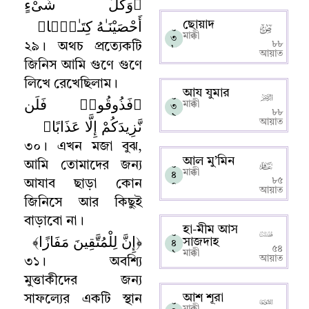
﴿وَكُلَّ شَىْءٍ
أَحْصَيْنَـٰهُ كِتَـٰبًۭا﴾
ছোয়াদ
০
মাক্কী
৩
৮৮
২৯
।
অথচ প্রত্যেকটি
৮
আয়াত
জিনিস আমি গুণে গুণে
লিখে রেখেছিলাম
।
আয যুমার
০
﴿فَذُوقُوا۟ فَلَن
মাক্কী
৩
৮৮
৯
نَّزِيدَكُمْ إِلَّا عَذَابًا﴾
আয়াত
৩০
।
এখন মজা বুঝ
,
আল মু’মিন
আমি তোমাদের জন্য
০
মাক্কী
৪
৮৫
আযাব ছাড়া কোন
০
আয়াত
জিনিসে আর কিছুই
বাড়াবো না
।
হা-মীম আস
০
﴿إِنَّ لِلْمُتَّقِينَ مَفَازًا﴾
সাজদাহ
৪
৫৪
১
মাক্কী
আয়াত
৩১
।
অবশ্যি
মুত্তাকীদের
জন্য
আশ শূরা
সাফল্যের একটি স্থান
০
মাক্কী