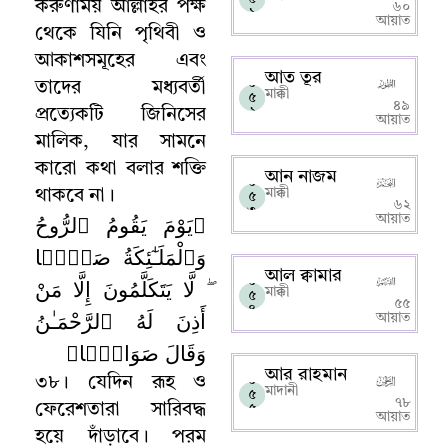
করুণাময় আল্লাহর পক্ষ
৬০
১
আয়াত
থেকে যিনি পৃথিবী ও
আকাশসমূহের এবং
আত তূর
০
তাদের মধ্যবর্তী
মাক্কী
৫
৪৯
২
প্রত্যেকটি জিনিসের
আয়াত
মালিক
,
যার সামনে
কারো কথা বলার শক্তি
আন নাজম
০
মাক্কী
থাকবে না
।
৫
৬২
৩
﴿يَوْمَ يَقُومُ ٱلرُّوحُ
আয়াত
وَٱلْمَلَـٰٓئِكَةُ صَفًّۭا
আল ক্বামার
ۖ لَّا يَتَكَلَّمُونَ إِلَّا مَنْ
০
মাক্কী
৫
৫৫
৪
أَذِنَ لَهُ ٱلرَّحْمَـٰنُ
আয়াত
وَقَالَ صَوَابًۭا﴾
আর রাহমান
৩৮
।
যেদিন রূহ
ও
০
মাদানী
৫
৭৮
ফেরেশতারা সারিবদ্ধ
৫
আয়াত
হয়ে দাঁড়াবে
।
পরম