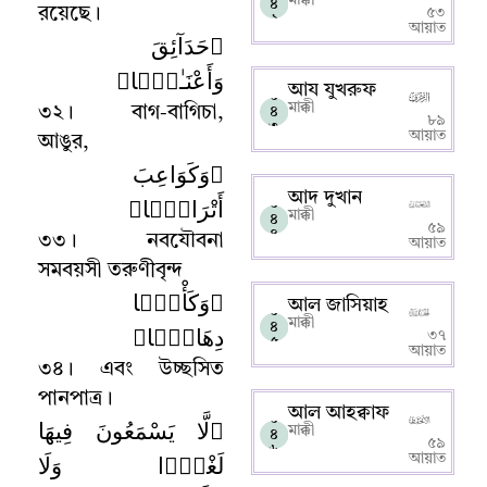
৪
রয়েছে
।
৫৩
২
আয়াত
﴿حَدَآئِقَ
وَأَعْنَـٰبًۭا﴾
আয যুখরুফ
০
মাক্কী
৩২
।
বাগ-বাগিচা
,
৪
৮৯
৩
আয়াত
আঙুর
,
﴿وَكَوَاعِبَ
আদ দুখান
أَتْرَابًۭا﴾
০
মাক্কী
৪
৫৯
৪
৩৩
।
নবযৌবনা
আয়াত
সমবয়সী তরুণীবৃন্দ
﴿وَكَأْسًۭا
আল জাসিয়াহ
০
মাক্কী
৪
دِهَاقًۭا﴾
৩৭
৫
আয়াত
৩৪
।
এবং উচ্ছসিত
পানপাত্র
।
আল আহক্বাফ
০
﴿لَّا يَسْمَعُونَ فِيهَا
মাক্কী
৪
৫৯
৬
لَغْوًۭا وَلَا
আয়াত