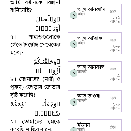
আমি যমীনকে বিছানা
আল আনআ’ম
বানিয়েছি
?
০
মাক্কী
০
﴿وَٱلْجِبَالَ
১৬৫
৬
আয়াত
أَوْتَادًۭا﴾
৭
।
পাহাড়গুলোকে
আল আ’রাফ
০
মাক্কী
০
গেঁড়ে দিয়েছি পেরেকের
২০৬
৭
আয়াত
মতো
?
﴿وَخَلَقْنَـٰكُمْ
আল আনফাল
أَزْوَٰجًۭا﴾
০
মাদানী
০
৭৫
৮
৮
।
তোমাদের (নারী ও
আয়াত
পুরুষ) জোড়ায় জোড়ায়
সৃষ্টি করেছি
?
আত তাওবা
০
মাদানী
﴿وَجَعَلْنَا نَوْمَكُمْ
০
১২৯
৯
আয়াত
سُبَاتًۭا﴾
৯
।
তোমাদের ঘুমকে
ইউনুস
০
করেছি শান্তির বাহন
,
মাক্কী
১