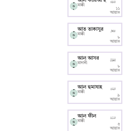
আল কারিআ’হ
১
মাক্কী
০
১১
১
আয়াত
আত তাকাসুর
১
মাক্কী
০
৮
২
আয়াত
আল আসর
১
মাদানী
০
৮
৩
আয়াত
আল হুমাযাহ
১
মাক্কী
০
৯
৪
আয়াত
আল ফীল
১
মাক্কী
০
৫
৫
আয়াত