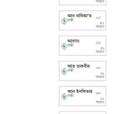
আয়াত
আন নাযিআ’ত
০
মাক্কী
৭
৪৬
৯
আয়াত
আবাসা
০
মাক্কী
৮
৪২
০
আয়াত
আত তাকবীর
০
মাক্কী
৮
২৯
১
আয়াত
আল ইনফিতার
০
মাক্কী
৮
১৯
২
আয়াত