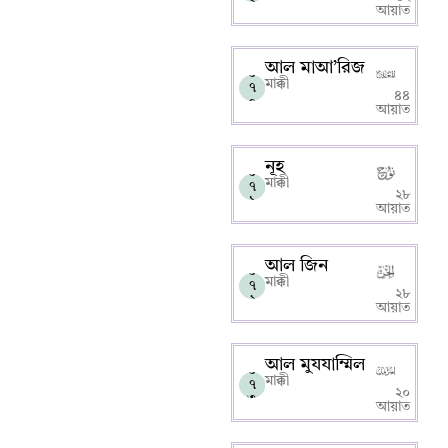
৯
আয়াত
আল মাআ’রিজ
০
মাক্কী
৭
৪৪
০
আয়াত
নূহ
০
মাক্কী
৭
২৮
১
আয়াত
আল জিন
০
মাক্কী
৭
২৮
২
আয়াত
আল মুযযাম্মিল
০
মাক্কী
৭
২০
৩
আয়াত