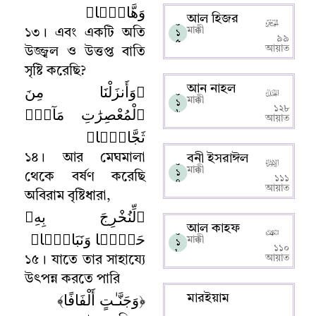
وَهَّاجًۭا﴾
আল হিজর
০
মাক্কী
১৩
।
এবং একটি অতি
১
৯৯
৫
আয়াত
উজ্জ্বল ও উত্তপ্ত বাতি
সৃষ্টি করেছি
?
﴿وَأَنزَلْنَا مِنَ
আন নাহল
০
মাক্কী
১
ٱلْمُعْصِرَٰتِ مَآءًۭ
১২৮
৬
আয়াত
ثَجَّاجًۭا﴾
১৪
।
আর মেঘমালা
বনী ইসরাঈল
০
মাক্কী
১
থেকে বর্ষণ করেছি
১১১
৭
আয়াত
অবিরাম বৃষ্টিধারা
,
﴿لِّنُخْرِجَ بِهِۦ
আল কাহফ
০
حَبًّۭا وَنَبَاتًۭا﴾
মাক্কী
১
১১০
৮
আয়াত
১৫
।
যাতে তার সাহায্যে
উৎপন্ন করতে পারি
﴿وَجَنَّـٰتٍ أَلْفَافًا﴾
মারইয়াম