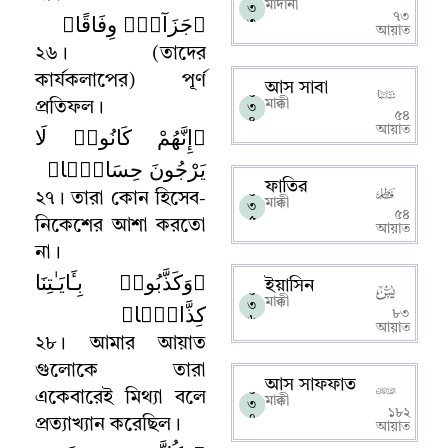
মাদানী
৩
﴿جَزَآءًۭ وِفَاقًا﴾
৭৩
৩
আয়াত
২৬
।
(তাদের
কার্যকলাপের) পূর্ণ
আস সাবা
০
মাক্কী
প্রতিফল
।
৩
৫৪
৪
﴿إِنَّهُمْ كَانُوا۟ لَا
আয়াত
يَرْجُونَ حِسَابًۭا﴾
ফাতির
০
২৭
।
তারা কোন হিসেব-
মাক্কী
৩
৫৪
৫
নিকেশের আশা করতো
আয়াত
না
।
﴿وَكَذَّبُوا۟ بِـَٔايَـٰتِنَا
ইয়াসিন
০
মাক্কী
كِذَّابًۭا﴾
৩
৮৩
৬
আয়াত
২৮
।
আমার আয়াত
গুলোকে তারা
আস সাফফাত
০
একেবারেই মিথ্যা বলে
মাক্কী
৩
১৮২
৭
প্রত্যাখ্যান করেছিল
।
আয়াত