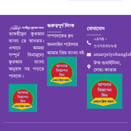
গুরুত্বপূর্ণ লিংক
যোগাযোগ
তাফহীমুল কুরআন
সম্পাদকের ব্লগ
+৯৭৪ -
বাংলা তে স্বাগতম।
অনলাইন পাঠাগার
৬৬৭৫৫৮৮৪
এখানে আমরা
আমার প্রিয় বাংলা বই
amarpriyobangla
সম্পুর্ন বিনামূল্যে
কুরআন বাংলা
উম্ম গুয়াইলিনা,
অনুবাদ সহ পড়তে
দোহা-কাতার
পারবো।