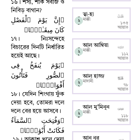
১৬
।
শস্য
,
শাক সবজি ও
নিবিড় বাগান
?
ত্বা-হা
০
﴿إِنَّ يَوْمَ ٱلْفَصْلِ
মাক্কী
২
১৩৫
০
كَانَ مِيقَـٰتًۭا﴾
আয়াত
১৭
।
নিঃসন্দেহে
আল আম্বিয়া
বিচারের দিনটি নির্ধারিত
০
মাক্কী
২
১১২
হয়েই আছে
।
১
আয়াত
﴿يَوْمَ يُنفَخُ فِى
ٱلصُّورِ فَتَأْتُونَ
আল হাজ্জ
০
মাদানী
أَفْوَاجًۭا﴾
২
৭৮
২
আয়াত
১৮
।
যেদিন শিংগায় ফুঁক
দেয়া হবে
,
তোমরা দলে
আল মু’মিনূন
০
দলে বের হয়ে আসবে
।
মাক্কী
২
১১৮
﴿وَفُتِحَتِ ٱلسَّمَآءُ
৩
আয়াত
فَكَانَتْ أَبْوَٰبًۭا﴾
আন নূর
১৯
।
আকাশ খুলে দেয়া
০