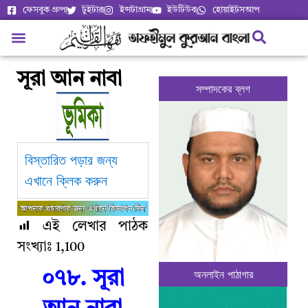
ফেসবুক গ্রুপ
টুইটার
ইন্সটাগ্রাম
ইউটিউব
হোয়াইটসআপ
সূরা আন নাবা
সম্পাদকের ব্লগ
বিস্তারিত পড়ার জন্য
এখানে ক্লিক করুন
এই লেখার পাঠক
সংখ্যাঃ
1,100
অনলাইন পাঠাগার
০৭৮. সূরা