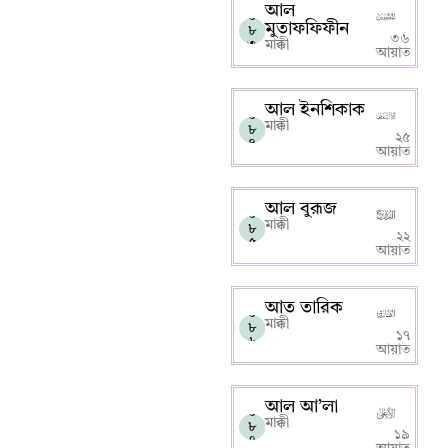
আল
০
মুতাফফিফীন
৮
৩৬
৩
মাক্কী
আয়াত
আল ইনশিকাক
০
মাক্কী
৮
২৫
৪
আয়াত
আল বুরূজ
০
মাক্কী
৮
২২
৫
আয়াত
আত তারিক
০
মাক্কী
৮
১৭
৬
আয়াত
আল আ’লা
০
মাক্কী
৮
১৯
৭