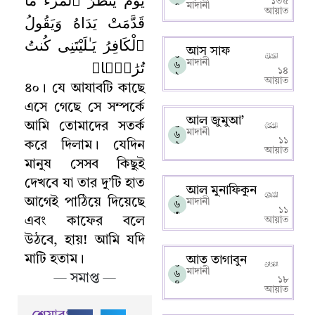
১৩৫
০
মাদানী
আয়াত
قَدَّمَتْ يَدَاهُ وَيَقُولُ
ٱلْكَافِرُ يَـٰلَيْتَنِى كُنتُ
আস সাফ
০
تُرَٰبًۢا﴾
মাদানী
৬
১৪
১
আয়াত
৪০
।
যে আযাবটি কাছে
এসে গেছে সে সম্পর্কে
আল জুমুআ’
আমি তোমাদের সতর্ক
০
মাদানী
৬
১১
করে দিলাম
।
যেদিন
২
আয়াত
মানুষ সেসব কিছুই
দেখবে যা তার দু’টি হাত
আল মুনাফিকুন
০
আগেই পাঠিয়ে দিয়েছে
মাদানী
৬
১১
৩
এবং কাফের বলে
আয়াত
উঠবে
,
হায়! আমি যদি
মাটি হতাম
।
আত তাগাবুন
০
মাদানী
৬
—
সমাপ্ত —
১৮
৪
আয়াত