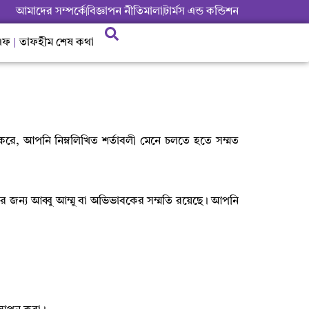
আমাদের সম্পর্কে
বিজ্ঞাপন নীতিমালা
টার্মস এন্ড কন্ডিশন
এফ
তাফহীম শেষ কথা
 করে
,
আপনি নিম্নলিখিত শর্তাবলী মেনে চলতে হতে সম্মত
র জন্য আব্বু আম্মু বা অভিভাবকের সম্মতি রয়েছে। আপনি