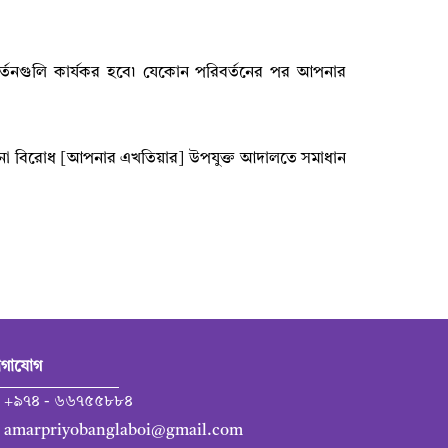
বর্তনগুলি কার্যকর হবে৷ যেকোন পরিবর্তনের পর আপনার
কোনো বিরোধ [আপনার এখতিয়ার] উপযুক্ত আদালতে সমাধান
গাযোগ
+৯৭৪ - ৬৬৭৫৫৮৮৪
amarpriyobanglaboi@gmail.com