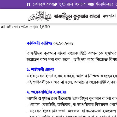
ফেসবুক গ্রুপ
টুইটার
ইন্সটাগ্রাম
ইউটিউব
মূলপাতা
এই লেখার পাঠক সংখ্যাঃ
1,690
কার্যকরী তারিখঃ
০৭.১০.২০২৪
তাফহীমুল কুরআন বাংলা ওয়েবসাইটে আপনাকে সুস্বাগতম
হয়েছেন বলে গন্য করা হলো। তাই দয়া করে নিম্নোক্ত ব
১.
শর্তাবলী গ্রহণঃ
এই ওয়েবসাইটটি ব্যবহার করে
,
আপনি নিশ্চিত করছেন য
এই শর্তাবলীতে সম্মত না হলে
,
আমাদের ওয়েবসাইট ব্যবহ
২.
ওয়েবসাইটের ব্যবহারঃ
আপনি শুধুমাত্র বৈধ উদ্দেশ্যে তাফহীমুল কুরআন বাংলা 
–
কোনো বেআইনি
,
ক্ষতিকর
,
বা আপত্তিকর বিষয়বস্তু পোস্
–
ওয়েবসাইটের নিরাপত্তা
,
অখণ্ডতা বা কর্মক্ষমতা হস্তক্ষে