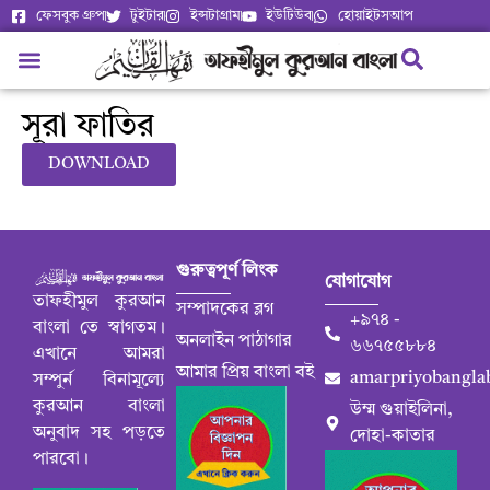
ফেসবুক গ্রুপ
টুইটার
ইন্সটাগ্রাম
ইউটিউব
হোয়াইটসআপ
সূরা ফাতির
DOWNLOAD
গুরুত্বপূর্ণ লিংক
যোগাযোগ
তাফহীমুল কুরআন
সম্পাদকের ব্লগ
+৯৭৪ -
বাংলা তে স্বাগতম।
অনলাইন পাঠাগার
৬৬৭৫৫৮৮৪
এখানে আমরা
আমার প্রিয় বাংলা বই
amarpriyobangla
সম্পুর্ন বিনামূল্যে
কুরআন বাংলা
উম্ম গুয়াইলিনা,
অনুবাদ সহ পড়তে
দোহা-কাতার
পারবো।