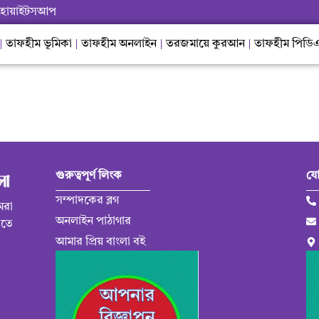
হোয়াইটসআপ
তাফহীম ভূমিকা
তাফহীম অনলাইন
তরজমায়ে কুরআন
তাফহীম পিডি
গুরুত্বপূর্ণ লিংক
যো
সম্পাদকের ব্লগ
মরা
অনলাইন পাঠাগার
ড়তে
আমার প্রিয় বাংলা বই