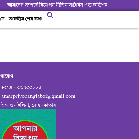
আমাদের সম্পর্কে
বিজ্ঞাপন নীতিমালা
টার্মস এন্ড কন্ডিশন
এফ
তাফহীম শেষ কথা
গাযোগ
+৯৭৪ - ৬৬৭৫৫৮৮৪
amarpriyobanglaboi@gmail.com
উম্ম গুয়াইলিনা, দোহা-কাতার