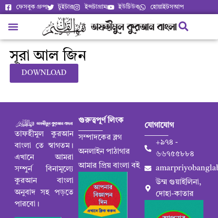
ফেসবুক গ্রুপ
টুইটার
ইন্সটাগ্রাম
ইউটিউব
হোয়াইটসআপ
সূরা আল জিন
DOWNLOAD
গুরুত্বপূর্ণ লিংক
যোগাযোগ
তাফহীমুল কুরআন
সম্পাদকের ব্লগ
+৯৭৪ -
বাংলা তে স্বাগতম।
অনলাইন পাঠাগার
৬৬৭৫৫৮৮৪
এখানে আমরা
আমার প্রিয় বাংলা বই
amarpriyobangla
সম্পুর্ন বিনামূল্যে
কুরআন বাংলা
উম্ম গুয়াইলিনা,
অনুবাদ সহ পড়তে
দোহা-কাতার
পারবো।