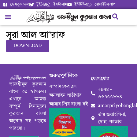
ফেসবুক গ্রুপ
টুইটার
ইন্সটাগ্রাম
ইউটিউব
হোয়াইটসআপ
সূরা আল আ’রাফ
DOWNLOAD
গুরুত্বপূর্ণ লিংক
যোগাযোগ
তাফহীমুল কুরআন
সম্পাদকের ব্লগ
+৯৭৪ -
বাংলা তে স্বাগতম।
অনলাইন পাঠাগার
৬৬৭৫৫৮৮৪
এখানে আমরা
আমার প্রিয় বাংলা বই
amarpriyobangla
সম্পুর্ন বিনামূল্যে
কুরআন বাংলা
উম্ম গুয়াইলিনা,
অনুবাদ সহ পড়তে
দোহা-কাতার
পারবো।