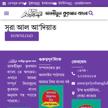
ফেসবুক গ্রুপ
টুইটার
ইন্সটাগ্রাম
ইউটিউব
হোয়াইটসআপ
সূরা আল আ’দিয়াত
DOWNLOAD
গুরুত্বপূর্ণ লিংক
যোগাযোগ
তাফহীমুল কুরআন
সম্পাদকের ব্লগ
+৯৭৪ -
বাংলা তে স্বাগতম।
অনলাইন পাঠাগার
৬৬৭৫৫৮৮৪
এখানে আমরা
আমার প্রিয় বাংলা বই
amarpriyobangla
সম্পুর্ন বিনামূল্যে
কুরআন বাংলা
উম্ম গুয়াইলিনা,
অনুবাদ সহ পড়তে
দোহা-কাতার
পারবো।