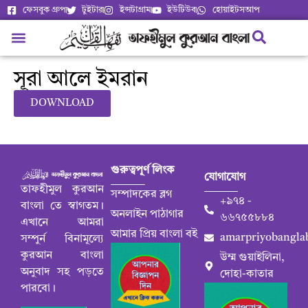
ফেসবুক গ্রুপ
টুইটার
ইন্সটাগ্রাম
ইউটিউব
হোয়াইটসআপ
সূরা আলে ইমরান
DOWNLOAD
গুরুত্বপূর্ণ লিংক
যোগাযোগ
তাফহীমুল কুরআন
সম্পাদকের ব্লগ
+৯৭৪ -
বাংলা তে স্বাগতম।
অনলাইন পাঠাগার
৬৬৭৫৫৮৮৪
এখানে আমরা
আমার প্রিয় বাংলা বই
amarpriyobangla
সম্পুর্ন বিনামূল্যে
কুরআন বাংলা
উম্ম গুয়াইলিনা,
অনুবাদ সহ পড়তে
দোহা-কাতার
পারবো।