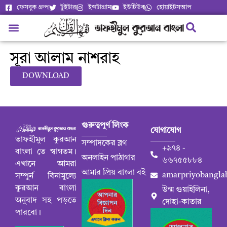
ফেসবুক গ্রুপ
টুইটার
ইন্সটাগ্রাম
ইউটিউব
হোয়াইটসআপ
সূরা আলাম নাশরাহ
DOWNLOAD
গুরুত্বপূর্ণ লিংক
যোগাযোগ
তাফহীমুল কুরআন
সম্পাদকের ব্লগ
+৯৭৪ -
বাংলা তে স্বাগতম।
অনলাইন পাঠাগার
৬৬৭৫৫৮৮৪
এখানে আমরা
আমার প্রিয় বাংলা বই
amarpriyobangla
সম্পুর্ন বিনামূল্যে
কুরআন বাংলা
উম্ম গুয়াইলিনা,
অনুবাদ সহ পড়তে
দোহা-কাতার
পারবো।