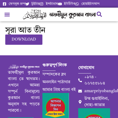
ফেসবুক গ্রুপ
টুইটার
ইন্সটাগ্রাম
ইউটিউব
হোয়াইটসআপ
সূরা আত তীন
DOWNLOAD
গুরুত্বপূর্ণ লিংক
যোগাযোগ
তাফহীমুল কুরআন
সম্পাদকের ব্লগ
+৯৭৪ -
বাংলা তে স্বাগতম।
অনলাইন পাঠাগার
৬৬৭৫৫৮৮৪
এখানে আমরা
আমার প্রিয় বাংলা বই
amarpriyobangla
সম্পুর্ন বিনামূল্যে
কুরআন বাংলা
উম্ম গুয়াইলিনা,
অনুবাদ সহ পড়তে
দোহা-কাতার
পারবো।