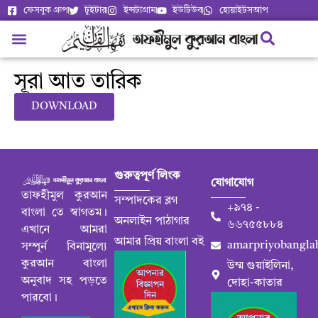
ফেসবুক গ্রুপ
টুইটার
ইন্সটাগ্রাম
ইউটিউব
হোয়াইটসআপ
সূরা আত তারিক
DOWNLOAD
গুরুত্বপূর্ণ লিংক
যোগাযোগ
তাফহীমুল কুরআন
সম্পাদকের ব্লগ
+৯৭৪ -
বাংলা তে স্বাগতম।
অনলাইন পাঠাগার
৬৬৭৫৫৮৮৪
এখানে আমরা
আমার প্রিয় বাংলা বই
amarpriyobangla
সম্পুর্ন বিনামূল্যে
কুরআন বাংলা
উম্ম গুয়াইলিনা,
অনুবাদ সহ পড়তে
দোহা-কাতার
পারবো।